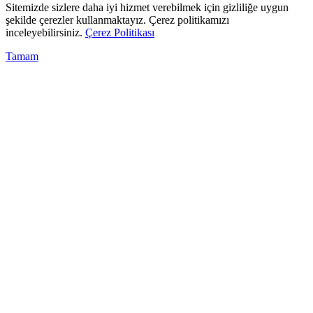
Sitemizde sizlere daha iyi hizmet verebilmek için gizliliğe uygun
şekilde çerezler kullanmaktayız. Çerez politikamızı
inceleyebilirsiniz.
Çerez Politikası
Tamam