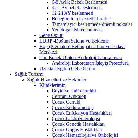
6-8 Aylık Bebek Beslenmesi
9-11 Ay bebek beslenmesi
12-24 AY beslenmesi
Bebeğim Icin Lezzetli Tarifler
Tamamlayıcı beslenmede önemli noktalar
Yenidogan isitme taraması
Gebe Okulu
LDRP -Doğum Salonu ve Bekleme
Rop (Premature Retinopatisi Tanı ve Tedavi
Merskezi
Tüp Bebek Ünitesi Androloji Laboratuvarı
Androloji Laboratuarı İşleyiş Prosedürü
Uzaktan Eğitim Gebe Okulu
Sağlık Turizmi
Sağlık Hizmetleri ve Hekimler
Kliniklerimiz
Beyin ve sinir cerrahisi
Cerrrahi Onkoloji
Çocuk Cerrahi
Çocuk Endokrinoloji
Çocuk Enfeksiyon Hastalıkları
Çocuk Gastroenterolojisi
Çocuk Genetik Hastalıkları
Çocuk Göğüs Hastalıkları
Çocuk Hematolojisi ve Onkolojisi