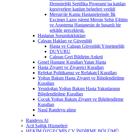
Hemşireliği Sertifika Programı’na katılan
kursiyerlere katılım belgeleri verildi
Mersin'de Kamu Hastanelerinde İlk
Excimer Lazer işlemi Mersin Şehir Eğitim
ve Araştırma Hastanesin de başarılı bir
şekilde gerçekleşti.
Hastanın Sorumluklukları
Çalışan Hakları ve Güvenliği
Hasta ve Çalışan Güvenliği Yönetmeliği
DUYURU
Çalışan Geri Bildirim Anketi
Genel Hastane Kuralları Yatan Hasta
Hasta Ziyaret ve Ziyaretçi Kuralları
Refekat Politikamız ve Refakatçİ Kuralları
Yoğun Bakım Hasta Ziyaret ve Bilgilendirilme
Kuralları
Yenidoğan Yoğun Bakım Hasta Yakınlarının
Bilgilendirilme Kuralları
Çocuk Yoğun Bakım Ziyaret ve Bilgilendirme
Kuralları
Nasıl Randevu alınır
Randevu Al
Acil Sağlık Hizmetleri
HEKİM ÖZGEÇMİŞ CV İNDİRME BÖLÜMÜ