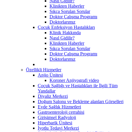
Nasıl Gidilir?
Klinikten Haberler
Sıkça Sorulan Sorular
Doktor Çalışma Programı
Doktorlarımız
Çocuk Enfeksiyon Hastalıkları
Klinik Hakkında
Nasıl Gidilir?
Klinikten Haberler
Sıkça Sorulan Sorular
Doktor Çalışma Programı
Doktorlarımız
Özellikli Hizmetler
Anjio Ünitesi
Koroner Anjiyografi video
Çoçuk Sağlığı ve Hastalıkları ile İlgili Tüm
Yandallar
Diyaliz Merkezi
Doğum Salonu ve Bekleme alanları Görselleri
Evde Sağlık Hizmetleri
Gastroenteroloji cerrahisi
Girişimsel Radyoloji
Hiperbarik Ünitesi
İyotlu Tedavi Merkezi