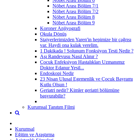
Nöbet Arası Bölüm 6
Nöbet Arası Bölüm 7/1
Nöbet Arası Bölüm 7/2
Nöbet Arası Bölüm 8
Nöbet Arası Bölüm 9
Koroner Anjiyografi
Okula Dönüş
Stajyerlerimizden Yaren'in hepimize bir çağrısı
var. Haydi ona kulak verelim.
1 Dakikada ! Solunum Fonksiyon Testi Nedir ?
Aşı Randevusu Nasıl Alınır ?
Çocuk Enfeksiyon Hastalıkları Uzmanımız
Doktor Edanur Yeşil...
Endoskopi Nedir
23 Nisan Ulusal Egemenlik ve Çocuk Bayramı
Kutlu Olsun !
Geriatri nedir? Kimler geriatri bölümüne
başvurabilir?
Kurumsal Tanıtım Filmi
Kurumsal
Eğitim ve Araştırma