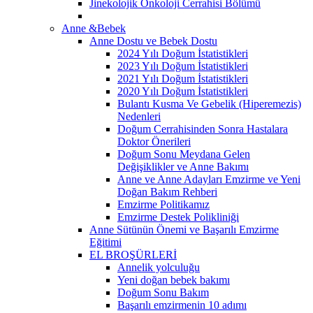
Jinekolojik Onkoloji Cerrahisi Bölümü
Anne &Bebek
Anne Dostu ve Bebek Dostu
2024 Yılı Doğum İstatistikleri
2023 Yılı Doğum İstatistikleri
2021 Yılı Doğum İstatistikleri
2020 Yılı Doğum İstatistikleri
Bulantı Kusma Ve Gebelik (Hiperemezis)
Nedenleri
Doğum Cerrahisinden Sonra Hastalara
Doktor Önerileri
Doğum Sonu Meydana Gelen
Değişiklikler ve Anne Bakımı
Anne ve Anne Adayları Emzirme ve Yeni
Doğan Bakım Rehberi
Emzirme Politikamız
Emzirme Destek Polikliniği
Anne Sütünün Önemi ve Başarılı Emzirme
Eğitimi
EL BROŞÜRLERİ
Annelik yolculuğu
Yeni doğan bebek bakımı
Doğum Sonu Bakım
Başarılı emzirmenin 10 adımı