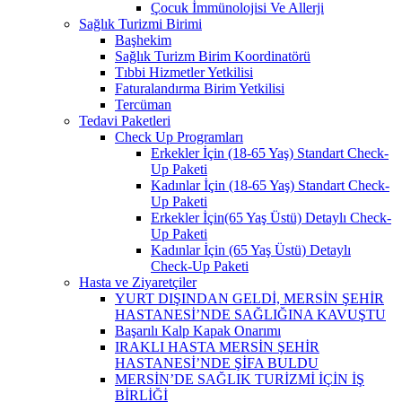
Çocuk İmmünolojisi Ve Allerji
Sağlık Turizmi Birimi
Başhekim
Sağlık Turizm Birim Koordinatörü
Tıbbi Hizmetler Yetkilisi
Faturalandırma Birim Yetkilisi
Tercüman
Tedavi Paketleri
Check Up Programları
Erkekler İçin (18-65 Yaş) Standart Check-
Up Paketi
Kadınlar İçin (18-65 Yaş) Standart Check-
Up Paketi
Erkekler İçin(65 Yaş Üstü) Detaylı Check-
Up Paketi
Kadınlar İçin (65 Yaş Üstü) Detaylı
Check-Up Paketi
Hasta ve Ziyaretçiler
YURT DIŞINDAN GELDİ, MERSİN ŞEHİR
HASTANESİ’NDE SAĞLIĞINA KAVUŞTU
Başarılı Kalp Kapak Onarımı
IRAKLI HASTA MERSİN ŞEHİR
HASTANESİ’NDE ŞİFA BULDU
MERSİN’DE SAĞLIK TURİZMİ İÇİN İŞ
BİRLİĞİ