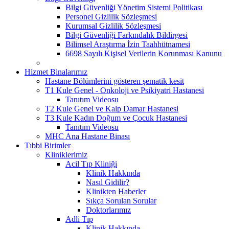
Bilgi Güvenliği Yönetim Sistemi Politikası
Personel Gizlilik Sözleşmesi
Kurumsal Gizlilik Sözleşmesi
Bilgi Güvenliği Farkındalık Bildirgesi
Bilimsel Araştırma İzin Taahhütnamesi
6698 Sayılı Kişisel Verilerin Korunması Kanunu
Hizmet Binalarımız
Hastane Bölümlerini gösteren şematik kesit
T1 Kule Genel - Onkoloji ve Psikiyatri Hastanesi
Tanıtım Videosu
T2 Kule Genel ve Kalp Damar Hastanesi
T3 Kule Kadın Doğum ve Çocuk Hastanesi
Tanıtım Videosu
MHC Ana Hastane Binası
Tıbbi Birimler
Kliniklerimiz
Acil Tıp Kliniği
Klinik Hakkında
Nasıl Gidilir?
Klinikten Haberler
Sıkça Sorulan Sorular
Doktorlarımız
Adli Tıp
Klinik Hakkında