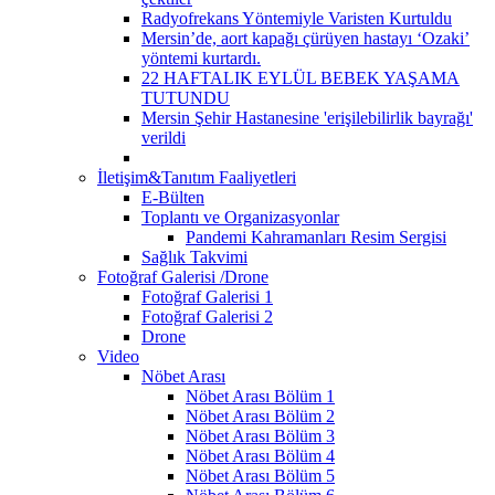
Radyofrekans Yöntemiyle Varisten Kurtuldu
Mersin’de, aort kapağı çürüyen hastayı ‘Ozaki’
yöntemi kurtardı.
22 HAFTALIK EYLÜL BEBEK YAŞAMA
TUTUNDU
Mersin Şehir Hastanesine 'erişilebilirlik bayrağı'
verildi
İletişim&Tanıtım Faaliyetleri
E-Bülten
Toplantı ve Organizasyonlar
Pandemi Kahramanları Resim Sergisi
Sağlık Takvimi
Fotoğraf Galerisi /Drone
Fotoğraf Galerisi 1
Fotoğraf Galerisi 2
Drone
Video
Nöbet Arası
Nöbet Arası Bölüm 1
Nöbet Arası Bölüm 2
Nöbet Arası Bölüm 3
Nöbet Arası Bölüm 4
Nöbet Arası Bölüm 5