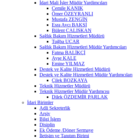
İdari Mali İşler Müdür Yardimcıları
Cemile KANIK
Ömer ÖZEYRANLI
Mustafa ZENGİN
Esra Avcı BAKŞİ
Bülent ÇALIŞKAN
Sağlık Bakım Hizmetleri Müdürü
Tuğba UÇAR
Sağlık Bakım Hizmetleri Müdür Yardımcıları
Fatma BALİKÇİ
Ayşe KALE
Emine YILMAZ
Destek ve Kalite Hizmetleri Müdürü
Destek ve Kalite Hizmetleri Müdür Yardımcıları
Çilek BOZKAYA
Teknik Hizmetler Müdürü
Teknik Hizmetler Müdür Yardımcısı
Dilek ÖZDEMİR PARLAK
İdari Birimler
Adli Sekreterlik
Arşiv
Bilgi İşlem
Disiplin
Ek Ödeme /Döner Sermaye
İletişim ve Tanıtım Birimi