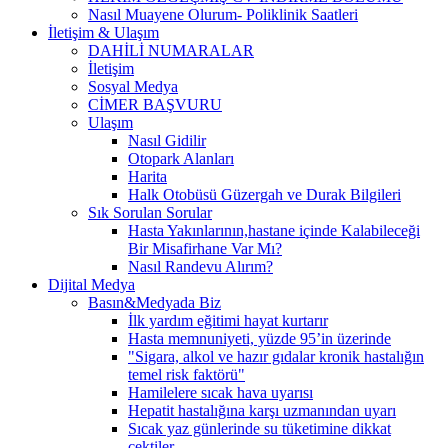
Nasıl Muayene Olurum- Poliklinik Saatleri
İletişim & Ulaşım
DAHİLİ NUMARALAR
İletişim
Sosyal Medya
CİMER BAŞVURU
Ulaşım
Nasıl Gidilir
Otopark Alanları
Harita
Halk Otobüsü Güzergah ve Durak Bilgileri
Sık Sorulan Sorular
Hasta Yakınlarının,hastane içinde Kalabileceği
Bir Misafirhane Var Mı?
Nasıl Randevu Alırım?
Dijital Medya
Basın&Medyada Biz
İlk yardım eğitimi hayat kurtarır
Hasta memnuniyeti, yüzde 95’in üzerinde
"Sigara, alkol ve hazır gıdalar kronik hastalığın
temel risk faktörü"
Hamilelere sıcak hava uyarısı
Hepatit hastalığına karşı uzmanından uyarı
Sıcak yaz günlerinde su tüketimine dikkat
çektiler