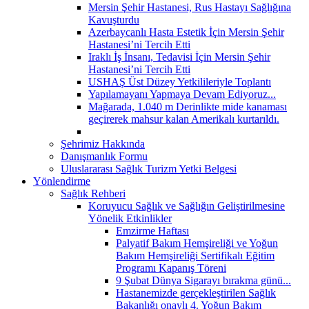
Mersin Şehir Hastanesi, Rus Hastayı Sağlığına
Kavuşturdu
Azerbaycanlı Hasta Estetik İçin Mersin Şehir
Hastanesi’ni Tercih Etti
Iraklı İş İnsanı, Tedavisi İçin Mersin Şehir
Hastanesi’ni Tercih Etti
USHAŞ Üst Düzey Yetkilileriyle Toplantı
Yapılamayanı Yapmaya Devam Ediyoruz...
Mağarada, 1.040 m Derinlikte mide kanaması
geçirerek mahsur kalan Amerikalı kurtarıldı.
Şehrimiz Hakkında
Danışmanlık Formu
Uluslararası Sağlık Turizm Yetki Belgesi
Yönlendirme
Sağlık Rehberi
Koruyucu Sağlık ve Sağlığın Geliştirilmesine
Yönelik Etkinlikler
Emzirme Haftası
Palyatif Bakım Hemşireliği ve Yoğun
Bakım Hemşireliği Sertifikalı Eğitim
Programı Kapanış Töreni
9 Şubat Dünya Sigarayı bırakma günü...
Hastanemizde gerçekleştirilen Sağlık
Bakanlığı onaylı 4. Yoğun Bakım