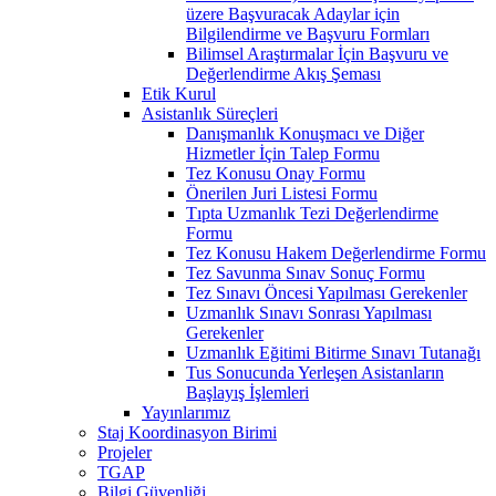
üzere Başvuracak Adaylar için
Bilgilendirme ve Başvuru Formları
Bilimsel Araştırmalar İçin Başvuru ve
Değerlendirme Akış Şeması
Etik Kurul
Asistanlık Süreçleri
Danışmanlık Konuşmacı ve Diğer
Hizmetler İçin Talep Formu
Tez Konusu Onay Formu
Önerilen Juri Listesi Formu
Tıpta Uzmanlık Tezi Değerlendirme
Formu
Tez Konusu Hakem Değerlendirme Formu
Tez Savunma Sınav Sonuç Formu
Tez Sınavı Öncesi Yapılması Gerekenler
Uzmanlık Sınavı Sonrası Yapılması
Gerekenler
Uzmanlık Eğitimi Bitirme Sınavı Tutanağı
Tus Sonucunda Yerleşen Asistanların
Başlayış İşlemleri
Yayınlarımız
Staj Koordinasyon Birimi
Projeler
TGAP
Bilgi Güvenliği