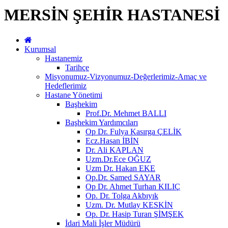
MERSİN ŞEHİR HASTANESİ
Kurumsal
Hastanemiz
Tarihçe
Misyonumuz-Vizyonumuz-Değerlerimiz-Amaç ve
Hedeflerimiz
Hastane Yönetimi
Başhekim
Prof.Dr. Mehmet BALLI
Başhekim Yardımcıları
Op Dr. Fulya Kasırga ÇELİK
Ecz.Hasan İBİN
Dr. Ali KAPLAN
Uzm.Dr.Ece OĞUZ
Uzm Dr. Hakan EKE
Op.Dr. Samed SAYAR
Op Dr. Ahmet Turhan KILIÇ
Op. Dr. Tolga Akbıyık
Uzm. Dr. Mutlay KESKİN
Op. Dr. Hasip Turan ŞİMŞEK
İdari Mali İşler Müdürü