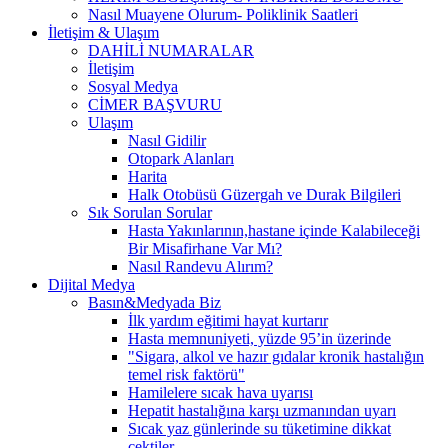
Nasıl Muayene Olurum- Poliklinik Saatleri
İletişim & Ulaşım
DAHİLİ NUMARALAR
İletişim
Sosyal Medya
CİMER BAŞVURU
Ulaşım
Nasıl Gidilir
Otopark Alanları
Harita
Halk Otobüsü Güzergah ve Durak Bilgileri
Sık Sorulan Sorular
Hasta Yakınlarının,hastane içinde Kalabileceği
Bir Misafirhane Var Mı?
Nasıl Randevu Alırım?
Dijital Medya
Basın&Medyada Biz
İlk yardım eğitimi hayat kurtarır
Hasta memnuniyeti, yüzde 95’in üzerinde
"Sigara, alkol ve hazır gıdalar kronik hastalığın
temel risk faktörü"
Hamilelere sıcak hava uyarısı
Hepatit hastalığına karşı uzmanından uyarı
Sıcak yaz günlerinde su tüketimine dikkat
çektiler