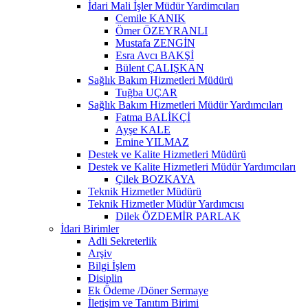
İdari Mali İşler Müdür Yardimcıları
Cemile KANIK
Ömer ÖZEYRANLI
Mustafa ZENGİN
Esra Avcı BAKŞİ
Bülent ÇALIŞKAN
Sağlık Bakım Hizmetleri Müdürü
Tuğba UÇAR
Sağlık Bakım Hizmetleri Müdür Yardımcıları
Fatma BALİKÇİ
Ayşe KALE
Emine YILMAZ
Destek ve Kalite Hizmetleri Müdürü
Destek ve Kalite Hizmetleri Müdür Yardımcıları
Çilek BOZKAYA
Teknik Hizmetler Müdürü
Teknik Hizmetler Müdür Yardımcısı
Dilek ÖZDEMİR PARLAK
İdari Birimler
Adli Sekreterlik
Arşiv
Bilgi İşlem
Disiplin
Ek Ödeme /Döner Sermaye
İletişim ve Tanıtım Birimi