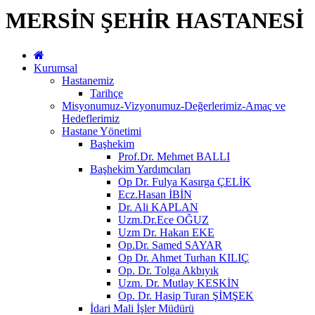
MERSİN ŞEHİR HASTANESİ
Kurumsal
Hastanemiz
Tarihçe
Misyonumuz-Vizyonumuz-Değerlerimiz-Amaç ve
Hedeflerimiz
Hastane Yönetimi
Başhekim
Prof.Dr. Mehmet BALLI
Başhekim Yardımcıları
Op Dr. Fulya Kasırga ÇELİK
Ecz.Hasan İBİN
Dr. Ali KAPLAN
Uzm.Dr.Ece OĞUZ
Uzm Dr. Hakan EKE
Op.Dr. Samed SAYAR
Op Dr. Ahmet Turhan KILIÇ
Op. Dr. Tolga Akbıyık
Uzm. Dr. Mutlay KESKİN
Op. Dr. Hasip Turan ŞİMŞEK
İdari Mali İşler Müdürü