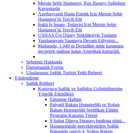
Mersin Şehir Hastanesi, Rus Hastayı Sağlığına
Kavuşturdu
Azerbaycanlı Hasta Estetik İçin Mersin Şehir
Hastanesi’ni Tercih Etti
Iraklı İş İnsanı, Tedavisi İçin Mersin Şehir
Hastanesi’ni Tercih Etti
USHAŞ Üst Düzey Yetkilileriyle Toplantı
Yapılamayanı Yapmaya Devam Ediyoruz...
Mağarada, 1.040 m Derinlikte mide kanaması
geçirerek mahsur kalan Amerikalı kurtarıldı.
Şehrimiz Hakkında
Danışmanlık Formu
Uluslararası Sağlık Turizm Yetki Belgesi
Yönlendirme
Sağlık Rehberi
Koruyucu Sağlık ve Sağlığın Geliştirilmesine
Yönelik Etkinlikler
Emzirme Haftası
Palyatif Bakım Hemşireliği ve Yoğun
Bakım Hemşireliği Sertifikalı Eğitim
Programı Kapanış Töreni
9 Şubat Dünya Sigarayı bırakma günü...
Hastanemizde gerçekleştirilen Sağlık
Bakanlığı onaylı 4. Yoğun Bakım