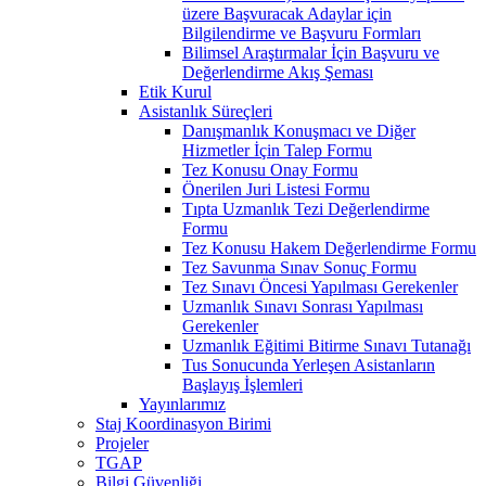
üzere Başvuracak Adaylar için
Bilgilendirme ve Başvuru Formları
Bilimsel Araştırmalar İçin Başvuru ve
Değerlendirme Akış Şeması
Etik Kurul
Asistanlık Süreçleri
Danışmanlık Konuşmacı ve Diğer
Hizmetler İçin Talep Formu
Tez Konusu Onay Formu
Önerilen Juri Listesi Formu
Tıpta Uzmanlık Tezi Değerlendirme
Formu
Tez Konusu Hakem Değerlendirme Formu
Tez Savunma Sınav Sonuç Formu
Tez Sınavı Öncesi Yapılması Gerekenler
Uzmanlık Sınavı Sonrası Yapılması
Gerekenler
Uzmanlık Eğitimi Bitirme Sınavı Tutanağı
Tus Sonucunda Yerleşen Asistanların
Başlayış İşlemleri
Yayınlarımız
Staj Koordinasyon Birimi
Projeler
TGAP
Bilgi Güvenliği