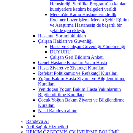
Hemşireliği Sertifika Programı’na katılan
kursiyerlere katılım belgeleri verildi
Mersin'de Kamu Hastanelerinde İlk
Excimer Lazer işlemi Mersin Şehir Eğitim
ve Araştırma Hastanesin de başarılı bir
şekilde gerçekleşti.
Hastanın Sorumluklukları
Çalışan Hakları ve Güvenliği
Hasta ve Çalışan Güvenliği Yönetmeliği
DUYURU
Çalışan Geri Bildirim Anketi
Genel Hastane Kuralları Yatan Hasta
Hasta Ziyaret ve Ziyaretçi Kuralları
Refekat Politikamız ve Refakatçİ Kuralları
Yoğun Bakım Hasta Ziyaret ve Bilgilendirilme
Kuralları
Yenidoğan Yoğun Bakım Hasta Yakınlarının
Bilgilendirilme Kuralları
Çocuk Yoğun Bakım Ziyaret ve Bilgilendirme
Kuralları
Nasıl Randevu alınır
Randevu Al
Acil Sağlık Hizmetleri
HEKİM ÖZGEÇMİŞ CV İNDİRME BÖLÜMÜ