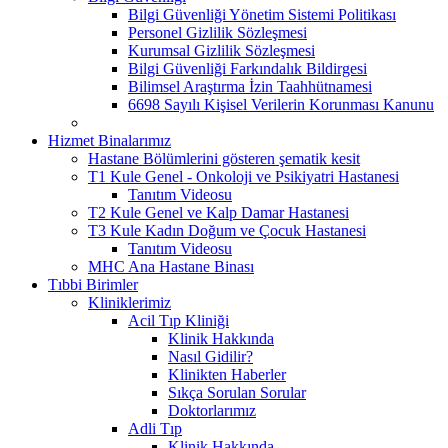
Bilgi Güvenliği Yönetim Sistemi Politikası
Personel Gizlilik Sözleşmesi
Kurumsal Gizlilik Sözleşmesi
Bilgi Güvenliği Farkındalık Bildirgesi
Bilimsel Araştırma İzin Taahhütnamesi
6698 Sayılı Kişisel Verilerin Korunması Kanunu
Hizmet Binalarımız
Hastane Bölümlerini gösteren şematik kesit
T1 Kule Genel - Onkoloji ve Psikiyatri Hastanesi
Tanıtım Videosu
T2 Kule Genel ve Kalp Damar Hastanesi
T3 Kule Kadın Doğum ve Çocuk Hastanesi
Tanıtım Videosu
MHC Ana Hastane Binası
Tıbbi Birimler
Kliniklerimiz
Acil Tıp Kliniği
Klinik Hakkında
Nasıl Gidilir?
Klinikten Haberler
Sıkça Sorulan Sorular
Doktorlarımız
Adli Tıp
Klinik Hakkında