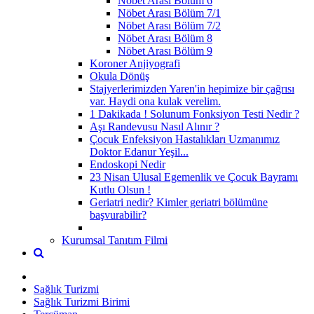
Nöbet Arası Bölüm 6
Nöbet Arası Bölüm 7/1
Nöbet Arası Bölüm 7/2
Nöbet Arası Bölüm 8
Nöbet Arası Bölüm 9
Koroner Anjiyografi
Okula Dönüş
Stajyerlerimizden Yaren'in hepimize bir çağrısı
var. Haydi ona kulak verelim.
1 Dakikada ! Solunum Fonksiyon Testi Nedir ?
Aşı Randevusu Nasıl Alınır ?
Çocuk Enfeksiyon Hastalıkları Uzmanımız
Doktor Edanur Yeşil...
Endoskopi Nedir
23 Nisan Ulusal Egemenlik ve Çocuk Bayramı
Kutlu Olsun !
Geriatri nedir? Kimler geriatri bölümüne
başvurabilir?
Kurumsal Tanıtım Filmi
Sağlık Turizmi
Sağlık Turizmi Birimi