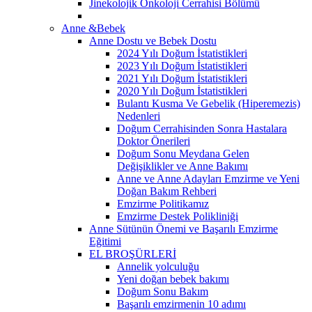
Jinekolojik Onkoloji Cerrahisi Bölümü
Anne &Bebek
Anne Dostu ve Bebek Dostu
2024 Yılı Doğum İstatistikleri
2023 Yılı Doğum İstatistikleri
2021 Yılı Doğum İstatistikleri
2020 Yılı Doğum İstatistikleri
Bulantı Kusma Ve Gebelik (Hiperemezis)
Nedenleri
Doğum Cerrahisinden Sonra Hastalara
Doktor Önerileri
Doğum Sonu Meydana Gelen
Değişiklikler ve Anne Bakımı
Anne ve Anne Adayları Emzirme ve Yeni
Doğan Bakım Rehberi
Emzirme Politikamız
Emzirme Destek Polikliniği
Anne Sütünün Önemi ve Başarılı Emzirme
Eğitimi
EL BROŞÜRLERİ
Annelik yolculuğu
Yeni doğan bebek bakımı
Doğum Sonu Bakım
Başarılı emzirmenin 10 adımı