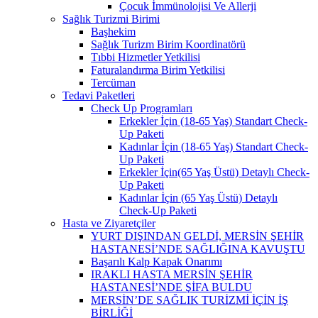
Çocuk İmmünolojisi Ve Allerji
Sağlık Turizmi Birimi
Başhekim
Sağlık Turizm Birim Koordinatörü
Tıbbi Hizmetler Yetkilisi
Faturalandırma Birim Yetkilisi
Tercüman
Tedavi Paketleri
Check Up Programları
Erkekler İçin (18-65 Yaş) Standart Check-
Up Paketi
Kadınlar İçin (18-65 Yaş) Standart Check-
Up Paketi
Erkekler İçin(65 Yaş Üstü) Detaylı Check-
Up Paketi
Kadınlar İçin (65 Yaş Üstü) Detaylı
Check-Up Paketi
Hasta ve Ziyaretçiler
YURT DIŞINDAN GELDİ, MERSİN ŞEHİR
HASTANESİ’NDE SAĞLIĞINA KAVUŞTU
Başarılı Kalp Kapak Onarımı
IRAKLI HASTA MERSİN ŞEHİR
HASTANESİ’NDE ŞİFA BULDU
MERSİN’DE SAĞLIK TURİZMİ İÇİN İŞ
BİRLİĞİ