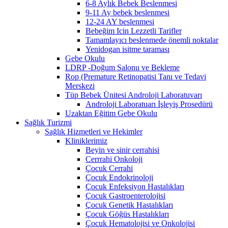
6-8 Aylık Bebek Beslenmesi
9-11 Ay bebek beslenmesi
12-24 AY beslenmesi
Bebeğim Icin Lezzetli Tarifler
Tamamlayıcı beslenmede önemli noktalar
Yenidogan isitme taraması
Gebe Okulu
LDRP -Doğum Salonu ve Bekleme
Rop (Premature Retinopatisi Tanı ve Tedavi
Merskezi
Tüp Bebek Ünitesi Androloji Laboratuvarı
Androloji Laboratuarı İşleyiş Prosedürü
Uzaktan Eğitim Gebe Okulu
Sağlık Turizmi
Sağlık Hizmetleri ve Hekimler
Kliniklerimiz
Beyin ve sinir cerrahisi
Cerrrahi Onkoloji
Çocuk Cerrahi
Çocuk Endokrinoloji
Çocuk Enfeksiyon Hastalıkları
Çocuk Gastroenterolojisi
Çocuk Genetik Hastalıkları
Çocuk Göğüs Hastalıkları
Çocuk Hematolojisi ve Onkolojisi