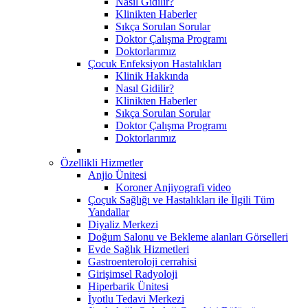
Nasıl Gidilir?
Klinikten Haberler
Sıkça Sorulan Sorular
Doktor Çalışma Programı
Doktorlarımız
Çocuk Enfeksiyon Hastalıkları
Klinik Hakkında
Nasıl Gidilir?
Klinikten Haberler
Sıkça Sorulan Sorular
Doktor Çalışma Programı
Doktorlarımız
Özellikli Hizmetler
Anjio Ünitesi
Koroner Anjiyografi video
Çoçuk Sağlığı ve Hastalıkları ile İlgili Tüm
Yandallar
Diyaliz Merkezi
Doğum Salonu ve Bekleme alanları Görselleri
Evde Sağlık Hizmetleri
Gastroenteroloji cerrahisi
Girişimsel Radyoloji
Hiperbarik Ünitesi
İyotlu Tedavi Merkezi