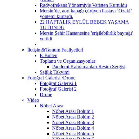
Radyofrekans Yöntemiyle Varisten Kurtuldu
Mersin’de, aort kapağı çürüyen hastayı ‘Ozaki’
yöntemi kurtardı.
22 HAFTALIK EYLÜL BEBEK YAŞAMA
TUTUNDU
Mersin Şehir Hastanesine 'erişilebilirlik bayrağı'
verildi
İletişim&Tanıtım Faaliyetleri
E-Bülten
Toplantı ve Organizasyonlar
Pandemi Kahramanları Resim Sergisi
Sağlık Takvimi
Fotoğraf Galerisi /Drone
Fotoğraf Galerisi 1
Fotoğraf Galerisi 2
Drone
Video
Nöbet Arası
Nöbet Arası Bölüm 1
Nöbet Arası Bölüm 2
Nöbet Arası Bölüm 3
Nöbet Arası Bölüm 4
Nöbet Arası Bölüm 5