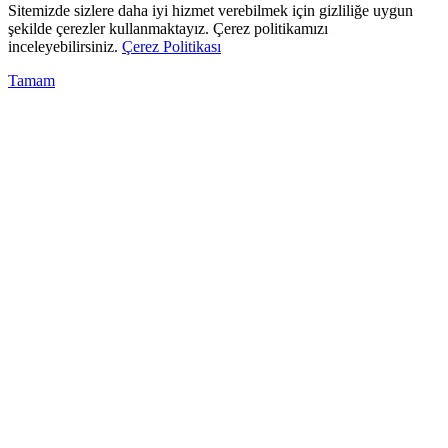
Sitemizde sizlere daha iyi hizmet verebilmek için gizliliğe uygun
şekilde çerezler kullanmaktayız. Çerez politikamızı
inceleyebilirsiniz.
Çerez Politikası
Tamam