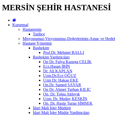
MERSİN ŞEHİR HASTANESİ
Kurumsal
Hastanemiz
Tarihçe
Misyonumuz-Vizyonumuz-Değerlerimiz-Amaç ve Hedefl
Hastane Yönetimi
Başhekim
Prof.Dr. Mehmet BALLI
Başhekim Yardımcıları
Op Dr. Fulya Kasırga ÇELİK
Ecz.Hasan İBİN
Dr. Ali KAPLAN
Uzm.Dr.Ece OĞUZ
Uzm Dr. Hakan EKE
Op.Dr. Samed SAYAR
Op Dr. Ahmet Turhan KILIÇ
Op. Dr. Tolga Akbıyık
Uzm. Dr. Mutlay KESKİN
Op. Dr. Hasip Turan ŞİMŞEK
İdari Mali İşler Müdürü
İdari Mali İşler Müdür Yardimcıları