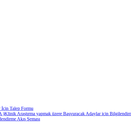
 İçin Talep Formu
 Araştırma yapmak üzere Başvuracak Adaylar için Bilgilendirme
rlendirme Akış Şeması