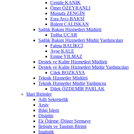
Cemile KANIK
Ömer ÖZEYRANLI
Mustafa ZENGİN
Esra Avcı BAKŞİ
Bülent ÇALIŞKAN
Sağlık Bakım Hizmetleri Müdürü
Tuğba UÇAR
Sağlık Bakım Hizmetleri Müdür Yardımcıları
Fatma BALİKÇİ
Ayşe KALE
Emine YILMAZ
Destek ve Kalite Hizmetleri Müdürü
Destek ve Kalite Hizmetleri Müdür Yardımcıları
Çilek BOZKAYA
Teknik Hizmetler Müdürü
Teknik Hizmetler Müdür Yardımcısı
Dilek ÖZDEMİR PARLAK
İdari Birimler
Adli Sekreterlik
Arşiv
Bilgi İşlem
Disiplin
Ek Ödeme /Döner Sermaye
İletişim ve Tanıtım Birimi
İstatistik