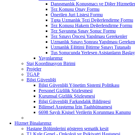
Danışmanlık Konuşmacı ve Diğer Hizmetler
Tez Konusu Onay Formu
Önerilen Juri Listesi Formu
Tıpta Uzmanlık Tezi Değerlendirme Formu
Tez Konusu Hakem Değerlendirme Formu
Tez Savunma Sınav Sonuç Formu
Tez Sınavı Öncesi Yapılması Gerekenler
Uzmanlık Sınavı Sonrası Yapılması Gereken
Uzmanlık Eğitimi Bitirme Sınavı Tutanağı
Tus Sonucunda Yerleşen Asistanların Başlayı
Yayınlarımız
Staj Koordinasyon Birimi
Projeler
TGAP
Bilgi Güvenliği
Bilgi Güvenliği Yönetim Sistemi Politikası
Personel Gizlilik Sözleşmesi
Kurumsal Gizlilik Sözleşmesi
Bilgi Güvenliği Farkındalık Bildirgesi
Bilimsel Araştırma İzin Taahhütnamesi
6698 Sayılı Kişisel Verilerin Korunması Kanunu
Hizmet Binalarımız
Hastane Bölümlerini gösteren şematik kesit
T1 Kule Genel - Onkoloji ve Psikiyatri Hastanesi