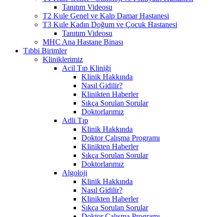
Tanıtım Videosu
T2 Kule Genel ve Kalp Damar Hastanesi
T3 Kule Kadın Doğum ve Çocuk Hastanesi
Tanıtım Videosu
MHC Ana Hastane Binası
Tıbbi Birimler
Kliniklerimiz
Acil Tıp Kliniği
Klinik Hakkında
Nasıl Gidilir?
Klinikten Haberler
Sıkça Sorulan Sorular
Doktorlarımız
Adli Tıp
Klinik Hakkında
Doktor Çalışma Programı
Klinikten Haberler
Sıkça Sorulan Sorular
Doktorlarımız
Algoloji
Klinik Hakkında
Nasıl Gidilir?
Klinikten Haberler
Sıkça Sorulan Sorular
Doktor Çalışma Programı