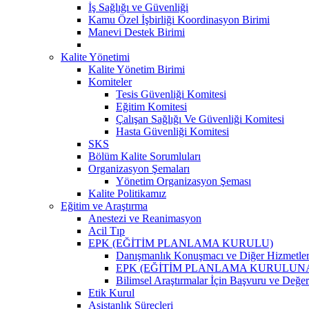
İş Sağlığı ve Güvenliği
Kamu Özel İşbirliği Koordinasyon Birimi
Manevi Destek Birimi
Kalite Yönetimi
Kalite Yönetim Birimi
Komiteler
Tesis Güvenliği Komitesi
Eğitim Komitesi
Çalışan Sağlığı Ve Güvenliği Komitesi
Hasta Güvenliği Komitesi
SKS
Bölüm Kalite Sorumluları
Organizasyon Şemaları
Yönetim Organizasyon Şeması
Kalite Politikamız
Eğitim ve Araştırma
Anestezi ve Reanimasyon
Acil Tıp
EPK (EĞİTİM PLANLAMA KURULU)
Danışmanlık Konuşmacı ve Diğer Hizmetler
EPK (EĞİTİM PLANLAMA KURULUNA )Klinik
Bilimsel Araştırmalar İçin Başvuru ve Değe
Etik Kurul
Asistanlık Süreçleri