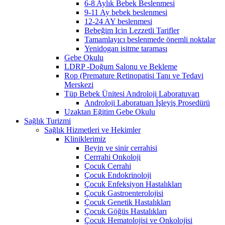
6-8 Aylık Bebek Beslenmesi
9-11 Ay bebek beslenmesi
12-24 AY beslenmesi
Bebeğim Icin Lezzetli Tarifler
Tamamlayıcı beslenmede önemli noktalar
Yenidogan isitme taraması
Gebe Okulu
LDRP -Doğum Salonu ve Bekleme
Rop (Premature Retinopatisi Tanı ve Tedavi
Merskezi
Tüp Bebek Ünitesi Androloji Laboratuvarı
Androloji Laboratuarı İşleyiş Prosedürü
Uzaktan Eğitim Gebe Okulu
Sağlık Turizmi
Sağlık Hizmetleri ve Hekimler
Kliniklerimiz
Beyin ve sinir cerrahisi
Cerrrahi Onkoloji
Çocuk Cerrahi
Çocuk Endokrinoloji
Çocuk Enfeksiyon Hastalıkları
Çocuk Gastroenterolojisi
Çocuk Genetik Hastalıkları
Çocuk Göğüs Hastalıkları
Çocuk Hematolojisi ve Onkolojisi