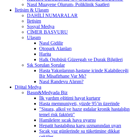
Nasıl Muayene Olurum- Poliklinik Saatleri
İletişim & Ulaşım
DAHİLİ NUMARALAR
İletişim
Sosyal Medya
CİMER BAŞVURU
Ulaşım
Nasıl Gidilir
Otopark Alanları
Harita
Halk Otobüsü Güzergah ve Durak Bilgileri
Sık Sorulan Sorular
Hasta Yakınlarının,hastane içinde Kalabileceği
Bir Misafirhane Var Mı?
Nasıl Randevu Alırım?
Dijital Medya
Basın&Medyada Biz
İlk yardım eğitimi hayat kurtarır
Hasta memnuniyeti, yüzde 95’in üzerinde
"Sigara, alkol ve hazır gıdalar kronik hastalığın
temel risk faktörü"
Hamilelere sıcak hava uyarısı
Hepatit hastalığına karşı uzmanından uyarı
Sıcak yaz günlerinde su tüketimine dikkat
çektiler