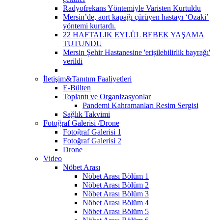
Radyofrekans Yöntemiyle Varisten Kurtuldu
Mersin’de, aort kapağı çürüyen hastayı ‘Ozaki’
yöntemi kurtardı.
22 HAFTALIK EYLÜL BEBEK YAŞAMA
TUTUNDU
Mersin Şehir Hastanesine 'erişilebilirlik bayrağı'
verildi
İletişim&Tanıtım Faaliyetleri
E-Bülten
Toplantı ve Organizasyonlar
Pandemi Kahramanları Resim Sergisi
Sağlık Takvimi
Fotoğraf Galerisi /Drone
Fotoğraf Galerisi 1
Fotoğraf Galerisi 2
Drone
Video
Nöbet Arası
Nöbet Arası Bölüm 1
Nöbet Arası Bölüm 2
Nöbet Arası Bölüm 3
Nöbet Arası Bölüm 4
Nöbet Arası Bölüm 5