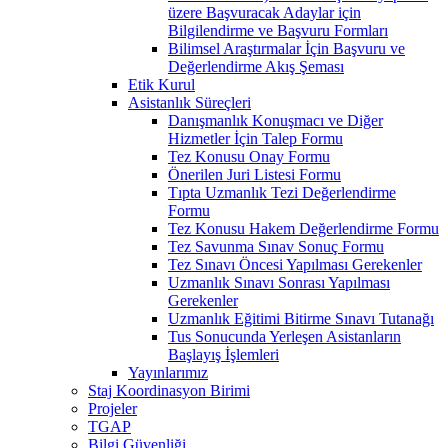
üzere Başvuracak Adaylar için
Bilgilendirme ve Başvuru Formları
Bilimsel Araştırmalar İçin Başvuru ve
Değerlendirme Akış Şeması
Etik Kurul
Asistanlık Süreçleri
Danışmanlık Konuşmacı ve Diğer
Hizmetler İçin Talep Formu
Tez Konusu Onay Formu
Önerilen Juri Listesi Formu
Tıpta Uzmanlık Tezi Değerlendirme
Formu
Tez Konusu Hakem Değerlendirme Formu
Tez Savunma Sınav Sonuç Formu
Tez Sınavı Öncesi Yapılması Gerekenler
Uzmanlık Sınavı Sonrası Yapılması
Gerekenler
Uzmanlık Eğitimi Bitirme Sınavı Tutanağı
Tus Sonucunda Yerleşen Asistanların
Başlayış İşlemleri
Yayınlarımız
Staj Koordinasyon Birimi
Projeler
TGAP
Bilgi Güvenliği