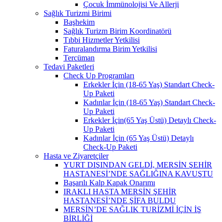
Çocuk İmmünolojisi Ve Allerji
Sağlık Turizmi Birimi
Başhekim
Sağlık Turizm Birim Koordinatörü
Tıbbi Hizmetler Yetkilisi
Faturalandırma Birim Yetkilisi
Tercüman
Tedavi Paketleri
Check Up Programları
Erkekler İçin (18-65 Yaş) Standart Check-
Up Paketi
Kadınlar İçin (18-65 Yaş) Standart Check-
Up Paketi
Erkekler İçin(65 Yaş Üstü) Detaylı Check-
Up Paketi
Kadınlar İçin (65 Yaş Üstü) Detaylı
Check-Up Paketi
Hasta ve Ziyaretçiler
YURT DIŞINDAN GELDİ, MERSİN ŞEHİR
HASTANESİ’NDE SAĞLIĞINA KAVUŞTU
Başarılı Kalp Kapak Onarımı
IRAKLI HASTA MERSİN ŞEHİR
HASTANESİ’NDE ŞİFA BULDU
MERSİN’DE SAĞLIK TURİZMİ İÇİN İŞ
BİRLİĞİ