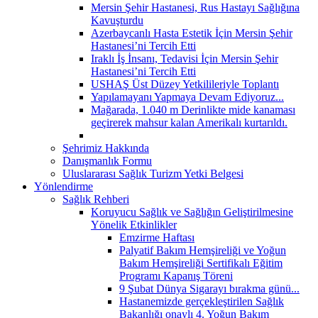
Mersin Şehir Hastanesi, Rus Hastayı Sağlığına
Kavuşturdu
Azerbaycanlı Hasta Estetik İçin Mersin Şehir
Hastanesi’ni Tercih Etti
Iraklı İş İnsanı, Tedavisi İçin Mersin Şehir
Hastanesi’ni Tercih Etti
USHAŞ Üst Düzey Yetkilileriyle Toplantı
Yapılamayanı Yapmaya Devam Ediyoruz...
Mağarada, 1.040 m Derinlikte mide kanaması
geçirerek mahsur kalan Amerikalı kurtarıldı.
Şehrimiz Hakkında
Danışmanlık Formu
Uluslararası Sağlık Turizm Yetki Belgesi
Yönlendirme
Sağlık Rehberi
Koruyucu Sağlık ve Sağlığın Geliştirilmesine
Yönelik Etkinlikler
Emzirme Haftası
Palyatif Bakım Hemşireliği ve Yoğun
Bakım Hemşireliği Sertifikalı Eğitim
Programı Kapanış Töreni
9 Şubat Dünya Sigarayı bırakma günü...
Hastanemizde gerçekleştirilen Sağlık
Bakanlığı onaylı 4. Yoğun Bakım