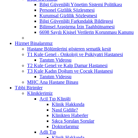
Bilgi Güvenliği Yönetim Sistemi Politikası
Personel Gizlilik Sözleşmesi
Kurumsal Gizlilik Sözleşmesi
Bilgi Güvenliği Farkındalık Bildirgesi
Bilimsel Araştırma İzin Taahhütnamesi
6698 Sayılı Kişisel Verilerin Korunması Kanunu
Hizmet Binalarımız
Hastane Bölümlerini gösteren şematik kesit
T1 Kule Genel - Onkoloji ve Psikiyatri Hastanesi
Tanıtım Videosu
T2 Kule Genel ve Kalp Damar Hastanesi
T3 Kule Kadın Doğum ve Çocuk Hastanesi
Tanıtım Videosu
MHC Ana Hastane Binası
Tıbbi Birimler
Kliniklerimiz
Acil Tıp Kliniği
Klinik Hakkında
Nasıl Gidilir?
Klinikten Haberler
Sıkça Sorulan Sorular
Doktorlarımız
Adli Tıp
Klinik Hakkında