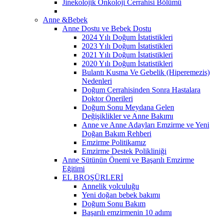
Jinekolojik Onkoloji Cerrahisi Bölümü
Anne &Bebek
Anne Dostu ve Bebek Dostu
2024 Yılı Doğum İstatistikleri
2023 Yılı Doğum İstatistikleri
2021 Yılı Doğum İstatistikleri
2020 Yılı Doğum İstatistikleri
Bulantı Kusma Ve Gebelik (Hiperemezis)
Nedenleri
Doğum Cerrahisinden Sonra Hastalara
Doktor Önerileri
Doğum Sonu Meydana Gelen
Değişiklikler ve Anne Bakımı
Anne ve Anne Adayları Emzirme ve Yeni
Doğan Bakım Rehberi
Emzirme Politikamız
Emzirme Destek Polikliniği
Anne Sütünün Önemi ve Başarılı Emzirme
Eğitimi
EL BROŞÜRLERİ
Annelik yolculuğu
Yeni doğan bebek bakımı
Doğum Sonu Bakım
Başarılı emzirmenin 10 adımı