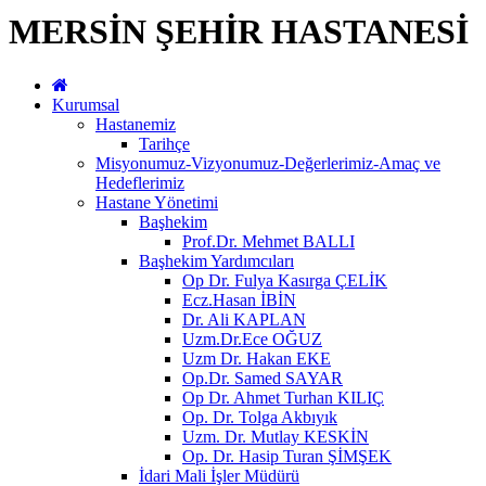
MERSİN ŞEHİR HASTANESİ
Kurumsal
Hastanemiz
Tarihçe
Misyonumuz-Vizyonumuz-Değerlerimiz-Amaç ve
Hedeflerimiz
Hastane Yönetimi
Başhekim
Prof.Dr. Mehmet BALLI
Başhekim Yardımcıları
Op Dr. Fulya Kasırga ÇELİK
Ecz.Hasan İBİN
Dr. Ali KAPLAN
Uzm.Dr.Ece OĞUZ
Uzm Dr. Hakan EKE
Op.Dr. Samed SAYAR
Op Dr. Ahmet Turhan KILIÇ
Op. Dr. Tolga Akbıyık
Uzm. Dr. Mutlay KESKİN
Op. Dr. Hasip Turan ŞİMŞEK
İdari Mali İşler Müdürü