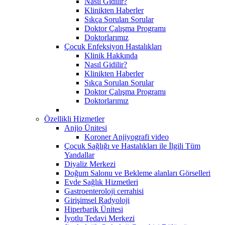
Nasıl Gidilir?
Klinikten Haberler
Sıkça Sorulan Sorular
Doktor Çalışma Programı
Doktorlarımız
Çocuk Enfeksiyon Hastalıkları
Klinik Hakkında
Nasıl Gidilir?
Klinikten Haberler
Sıkça Sorulan Sorular
Doktor Çalışma Programı
Doktorlarımız
Özellikli Hizmetler
Anjio Ünitesi
Koroner Anjiyografi video
Çoçuk Sağlığı ve Hastalıkları ile İlgili Tüm
Yandallar
Diyaliz Merkezi
Doğum Salonu ve Bekleme alanları Görselleri
Evde Sağlık Hizmetleri
Gastroenteroloji cerrahisi
Girişimsel Radyoloji
Hiperbarik Ünitesi
İyotlu Tedavi Merkezi