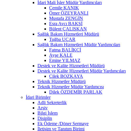
İdari Mali İşler Müdür Yardimcıları
Cemile KANIK
Ömer ÖZEYRANLI
Mustafa ZENGİN
Esra Avcı BAKŞİ
Bülent ÇALIŞKAN
Sağlık Bakım Hizmetleri Müdürü
Tuğba UÇAR
Sağlık Bakım Hizmetleri Müdür Yardımcıları
Fatma BALİKÇİ
Ayşe KALE
Emine YILMAZ
Destek ve Kalite Hizmetleri Müdürü
Destek ve Kalite Hizmetleri Müdür Yardımcıları
Çilek BOZKAYA
Teknik Hizmetler Müdürü
Teknik Hizmetler Müdür Yardımcısı
Dilek ÖZDEMİR PARLAK
İdari Birimler
Adli Sekreterlik
Arşiv
Bilgi İşlem
Disiplin
Ek Ödeme /Döner Sermaye
İletişim ve Tanıtım Birimi