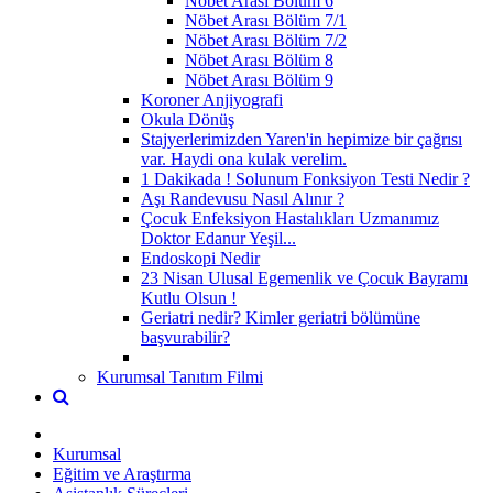
Nöbet Arası Bölüm 6
Nöbet Arası Bölüm 7/1
Nöbet Arası Bölüm 7/2
Nöbet Arası Bölüm 8
Nöbet Arası Bölüm 9
Koroner Anjiyografi
Okula Dönüş
Stajyerlerimizden Yaren'in hepimize bir çağrısı
var. Haydi ona kulak verelim.
1 Dakikada ! Solunum Fonksiyon Testi Nedir ?
Aşı Randevusu Nasıl Alınır ?
Çocuk Enfeksiyon Hastalıkları Uzmanımız
Doktor Edanur Yeşil...
Endoskopi Nedir
23 Nisan Ulusal Egemenlik ve Çocuk Bayramı
Kutlu Olsun !
Geriatri nedir? Kimler geriatri bölümüne
başvurabilir?
Kurumsal Tanıtım Filmi
Kurumsal
Eğitim ve Araştırma