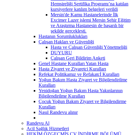
Hemşireliği Sertifika Programı’na katılan
kursiyerlere katılım belgeleri verildi
Mersin'de Kamu Hastanelerinde İlk
Excimer Lazer işlemi Mersin Şehir Eğitim
ve Araştırma Hastanesin de başarılı bir
şekilde gerçekleşti.
Hastanın Sorumluklukları
Çalışan Hakları ve Güvenliği
Hasta ve Çalışan Güvenliği Yönetmeliği
DUYURU
Çalışan Geri Bildirim Anketi
Genel Hastane Kuralları Yatan Hasta
Hasta Ziyaret ve Ziyaretçi Kuralları
Refekat Politikamız ve Refakatçİ Kuralları
Yoğun Bakım Hasta Ziyaret ve Bilgilendirilme
Kuralları
Yenidoğan Yoğun Bakım Hasta Yakınlarının
Bilgilendirilme Kuralları
Çocuk Yoğun Bakım Ziyaret ve Bilgilendirme
Kuralları
Nasıl Randevu alınır
Randevu Al
Acil Sağlık Hizmetleri
HEKİM ÖZGEÇMİŞ CV İNDİRME BÖLÜMÜ