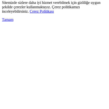
Sitemizde sizlere daha iyi hizmet verebilmek için gizliliğe uygun
şekilde çerezler kullanmaktayız. Çerez politikamızı
inceleyebilirsiniz.
Çerez Politikası
Tamam