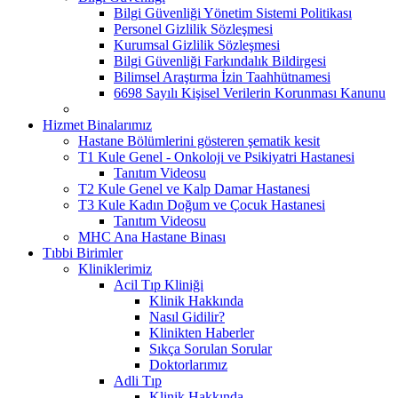
Bilgi Güvenliği Yönetim Sistemi Politikası
Personel Gizlilik Sözleşmesi
Kurumsal Gizlilik Sözleşmesi
Bilgi Güvenliği Farkındalık Bildirgesi
Bilimsel Araştırma İzin Taahhütnamesi
6698 Sayılı Kişisel Verilerin Korunması Kanunu
Hizmet Binalarımız
Hastane Bölümlerini gösteren şematik kesit
T1 Kule Genel - Onkoloji ve Psikiyatri Hastanesi
Tanıtım Videosu
T2 Kule Genel ve Kalp Damar Hastanesi
T3 Kule Kadın Doğum ve Çocuk Hastanesi
Tanıtım Videosu
MHC Ana Hastane Binası
Tıbbi Birimler
Kliniklerimiz
Acil Tıp Kliniği
Klinik Hakkında
Nasıl Gidilir?
Klinikten Haberler
Sıkça Sorulan Sorular
Doktorlarımız
Adli Tıp
Klinik Hakkında