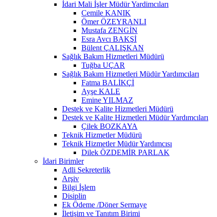
İdari Mali İşler Müdür Yardimcıları
Cemile KANIK
Ömer ÖZEYRANLI
Mustafa ZENGİN
Esra Avcı BAKŞİ
Bülent ÇALIŞKAN
Sağlık Bakım Hizmetleri Müdürü
Tuğba UÇAR
Sağlık Bakım Hizmetleri Müdür Yardımcıları
Fatma BALİKÇİ
Ayşe KALE
Emine YILMAZ
Destek ve Kalite Hizmetleri Müdürü
Destek ve Kalite Hizmetleri Müdür Yardımcıları
Çilek BOZKAYA
Teknik Hizmetler Müdürü
Teknik Hizmetler Müdür Yardımcısı
Dilek ÖZDEMİR PARLAK
İdari Birimler
Adli Sekreterlik
Arşiv
Bilgi İşlem
Disiplin
Ek Ödeme /Döner Sermaye
İletişim ve Tanıtım Birimi