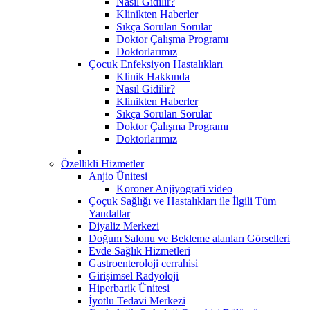
Nasıl Gidilir?
Klinikten Haberler
Sıkça Sorulan Sorular
Doktor Çalışma Programı
Doktorlarımız
Çocuk Enfeksiyon Hastalıkları
Klinik Hakkında
Nasıl Gidilir?
Klinikten Haberler
Sıkça Sorulan Sorular
Doktor Çalışma Programı
Doktorlarımız
Özellikli Hizmetler
Anjio Ünitesi
Koroner Anjiyografi video
Çoçuk Sağlığı ve Hastalıkları ile İlgili Tüm
Yandallar
Diyaliz Merkezi
Doğum Salonu ve Bekleme alanları Görselleri
Evde Sağlık Hizmetleri
Gastroenteroloji cerrahisi
Girişimsel Radyoloji
Hiperbarik Ünitesi
İyotlu Tedavi Merkezi