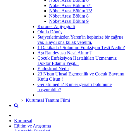
Nöbet Arası Bölüm 6
Nöbet Arası Bölüm 7/1
Nöbet Arası Bölüm 7/2
Nöbet Arası Bölüm 8
Nöbet Arası Bölüm 9
Koroner Anjiyografi
Okula Dönüş
Stajyerlerimizden Yaren'in hepimize bir çağrısı
var. Haydi ona kulak verelim.
1 Dakikada ! Solunum Fonksiyon Testi Nedir ?
Aşı Randevusu Nasıl Alınır ?
Çocuk Enfeksiyon Hastalıkları Uzmanımız
Doktor Edanur Yeşil...
Endoskopi Nedir
23 Nisan Ulusal Egemenlik ve Çocuk Bayramı
Kutlu Olsun !
Geriatri nedir? Kimler geriatri bölümüne
başvurabilir?
Kurumsal Tanıtım Filmi
Kurumsal
Eğitim ve Araştırma