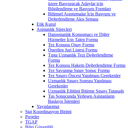
üzere Başvuracak Adaylar için
Bilgilendirme ve Başvuru Formları
Bilimsel Araştırmalar İçin Başvuru ve
Değerlendirme Akış Şeması
Etik Kurul
Asistanlık Süreçleri
Danışmanlık Konuşmacı ve Diğer
Hizmetler İçin Talep Formu
Tez Konusu Onay Formu
Önerilen Juri Listesi Formu
Tıpta Uzmanlık Tezi Değerlendirme
Formu
Tez Konusu Hakem Değerlendirme Formu
Tez Savunma Sınav Sonuç Formu
Tez Sınavı Öncesi Yapılması Gerekenler
Uzmanlık Sınavı Sonrası Yapılması
Gerekenler
Uzmanlık Eğitimi Bitirme Sınavı Tutanağı
Tus Sonucunda Yerleşen Asistanların
Başlayış İşlemleri
Yayınlarımız
Staj Koordinasyon Birimi
Projeler
TGAP
Bilgi Güvenliği