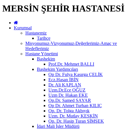
MERSİN ŞEHİR HASTANESİ
Kurumsal
Hastanemiz
Tarihçe
Misyonumuz-Vizyonumuz-Değerlerimiz-Amaç ve
Hedeflerimiz
Hastane Yönetimi
Başhekim
Prof.Dr. Mehmet BALLI
Başhekim Yardımcıları
Op Dr. Fulya Kasırga ÇELİK
Ecz.Hasan İBİN
Dr. Ali KAPLAN
Uzm.Dr.Ece OĞUZ
Uzm Dr. Hakan EKE
Op.Dr. Samed SAYAR
Op Dr. Ahmet Turhan KILIÇ
Op. Dr. Tolga Akbıyık
Uzm. Dr. Mutlay KESKİN
Op. Dr. Hasip Turan ŞİMŞEK
İdari Mali İşler Müdürü