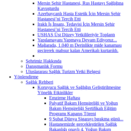
Mersin Şehir Hastanesi, Rus Hastayı Sağlığına
Kavuşturdu
Azerbaycanlı Hasta Estetik İçin Mersin Şehir
Hastanesi’ni Tercih Etti
Iraklı İş İnsanı, Tedavisi İçin Mersin Şehir
Hastanesi’ni Tercih Etti
USHAŞ Üst Düzey Yetkilileriyle Toplantı
Yapılamayanı Yapmaya Devam Ediyoruz...
Mağarada, 1.040 m Derinlikte mide kanaması
geçirerek mahsur kalan Amerikalı kurtarıldı.
Şehrimiz Hakkında
Danışmanlık Formu
Uluslararası Sağlık Turizm Yetki Belgesi
Yönlendirme
Sağlık Rehberi
Koruyucu Sağlık ve Sağlığın Geliştirilmesine
Yönelik Etkinlikler
Emzirme Haftası
Palyatif Bakım Hemşireliği ve Yoğun
Bakım Hemşireliği Sertifikalı Eğitim
Programı Kapanış Töreni
9 Şubat Dünya Sigarayı bırakma günü...
Hastanemizde gerçekleştirilen Sağlık
Bakanlığı onaylı 4. Yoğun Bakım