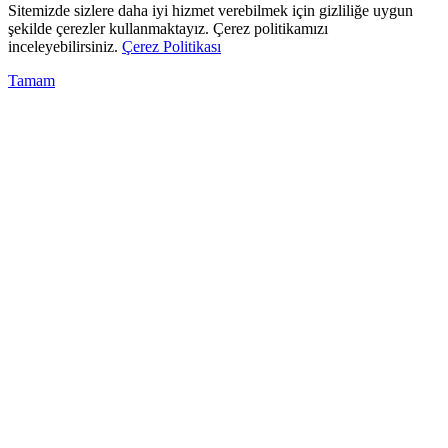
Sitemizde sizlere daha iyi hizmet verebilmek için gizliliğe uygun
şekilde çerezler kullanmaktayız. Çerez politikamızı
inceleyebilirsiniz.
Çerez Politikası
Tamam