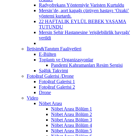
Radyofrekans Yöntemiyle Varisten Kurtuldu
Mersin’de, aort kapağı çürüyen hastayı ‘Ozaki’
yöntemi kurtardı.
22 HAFTALIK EYLÜL BEBEK YAŞAMA
TUTUNDU
Mersin Şehir Hastanesine 'erişilebilirlik bayrağı'
verildi
İletişim&Tanıtım Faaliyetleri
E-Bülten
Toplantı ve Organizasyonlar
Pandemi Kahramanları Resim Sergisi
Sağlık Takvimi
Fotoğraf Galerisi /Drone
Fotoğraf Galerisi 1
Fotoğraf Galerisi 2
Drone
Video
Nöbet Arası
Nöbet Arası Bölüm 1
Nöbet Arası Bölüm 2
Nöbet Arası Bölüm 3
Nöbet Arası Bölüm 4
Nöbet Arası Bölüm 5