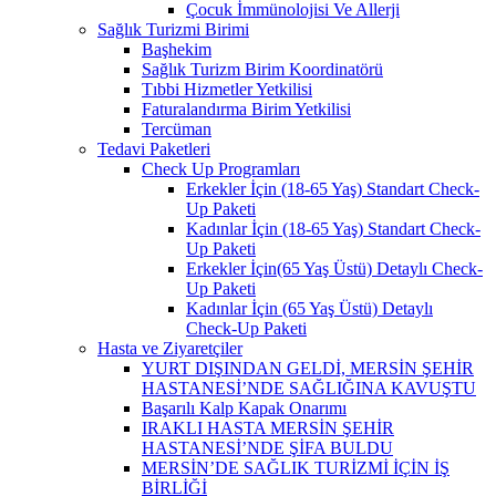
Çocuk İmmünolojisi Ve Allerji
Sağlık Turizmi Birimi
Başhekim
Sağlık Turizm Birim Koordinatörü
Tıbbi Hizmetler Yetkilisi
Faturalandırma Birim Yetkilisi
Tercüman
Tedavi Paketleri
Check Up Programları
Erkekler İçin (18-65 Yaş) Standart Check-
Up Paketi
Kadınlar İçin (18-65 Yaş) Standart Check-
Up Paketi
Erkekler İçin(65 Yaş Üstü) Detaylı Check-
Up Paketi
Kadınlar İçin (65 Yaş Üstü) Detaylı
Check-Up Paketi
Hasta ve Ziyaretçiler
YURT DIŞINDAN GELDİ, MERSİN ŞEHİR
HASTANESİ’NDE SAĞLIĞINA KAVUŞTU
Başarılı Kalp Kapak Onarımı
IRAKLI HASTA MERSİN ŞEHİR
HASTANESİ’NDE ŞİFA BULDU
MERSİN’DE SAĞLIK TURİZMİ İÇİN İŞ
BİRLİĞİ