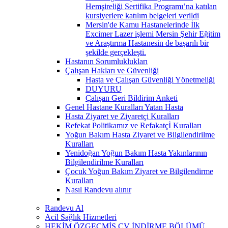
Hemşireliği Sertifika Programı’na katılan
kursiyerlere katılım belgeleri verildi
Mersin'de Kamu Hastanelerinde İlk
Excimer Lazer işlemi Mersin Şehir Eğitim
ve Araştırma Hastanesin de başarılı bir
şekilde gerçekleşti.
Hastanın Sorumluklukları
Çalışan Hakları ve Güvenliği
Hasta ve Çalışan Güvenliği Yönetmeliği
DUYURU
Çalışan Geri Bildirim Anketi
Genel Hastane Kuralları Yatan Hasta
Hasta Ziyaret ve Ziyaretçi Kuralları
Refekat Politikamız ve Refakatçİ Kuralları
Yoğun Bakım Hasta Ziyaret ve Bilgilendirilme
Kuralları
Yenidoğan Yoğun Bakım Hasta Yakınlarının
Bilgilendirilme Kuralları
Çocuk Yoğun Bakım Ziyaret ve Bilgilendirme
Kuralları
Nasıl Randevu alınır
Randevu Al
Acil Sağlık Hizmetleri
HEKİM ÖZGEÇMİŞ CV İNDİRME BÖLÜMÜ