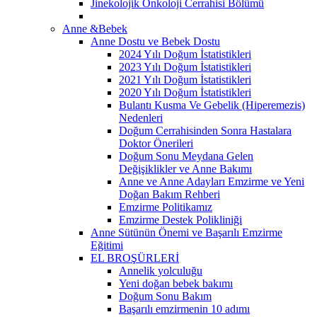
Jinekolojik Onkoloji Cerrahisi Bölümü
Anne &Bebek
Anne Dostu ve Bebek Dostu
2024 Yılı Doğum İstatistikleri
2023 Yılı Doğum İstatistikleri
2021 Yılı Doğum İstatistikleri
2020 Yılı Doğum İstatistikleri
Bulantı Kusma Ve Gebelik (Hiperemezis)
Nedenleri
Doğum Cerrahisinden Sonra Hastalara
Doktor Önerileri
Doğum Sonu Meydana Gelen
Değişiklikler ve Anne Bakımı
Anne ve Anne Adayları Emzirme ve Yeni
Doğan Bakım Rehberi
Emzirme Politikamız
Emzirme Destek Polikliniği
Anne Sütünün Önemi ve Başarılı Emzirme
Eğitimi
EL BROŞÜRLERİ
Annelik yolculuğu
Yeni doğan bebek bakımı
Doğum Sonu Bakım
Başarılı emzirmenin 10 adımı