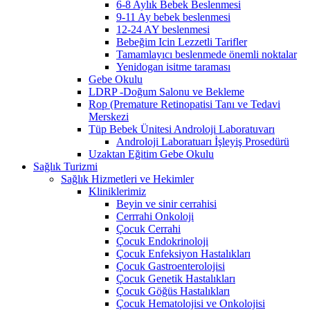
6-8 Aylık Bebek Beslenmesi
9-11 Ay bebek beslenmesi
12-24 AY beslenmesi
Bebeğim Icin Lezzetli Tarifler
Tamamlayıcı beslenmede önemli noktalar
Yenidogan isitme taraması
Gebe Okulu
LDRP -Doğum Salonu ve Bekleme
Rop (Premature Retinopatisi Tanı ve Tedavi
Merskezi
Tüp Bebek Ünitesi Androloji Laboratuvarı
Androloji Laboratuarı İşleyiş Prosedürü
Uzaktan Eğitim Gebe Okulu
Sağlık Turizmi
Sağlık Hizmetleri ve Hekimler
Kliniklerimiz
Beyin ve sinir cerrahisi
Cerrrahi Onkoloji
Çocuk Cerrahi
Çocuk Endokrinoloji
Çocuk Enfeksiyon Hastalıkları
Çocuk Gastroenterolojisi
Çocuk Genetik Hastalıkları
Çocuk Göğüs Hastalıkları
Çocuk Hematolojisi ve Onkolojisi