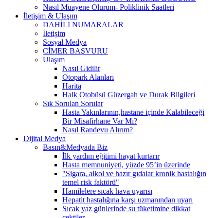
Nasıl Muayene Olurum- Poliklinik Saatleri
İletişim & Ulaşım
DAHİLİ NUMARALAR
İletişim
Sosyal Medya
CİMER BAŞVURU
Ulaşım
Nasıl Gidilir
Otopark Alanları
Harita
Halk Otobüsü Güzergah ve Durak Bilgileri
Sık Sorulan Sorular
Hasta Yakınlarının,hastane içinde Kalabileceği
Bir Misafirhane Var Mı?
Nasıl Randevu Alırım?
Dijital Medya
Basın&Medyada Biz
İlk yardım eğitimi hayat kurtarır
Hasta memnuniyeti, yüzde 95’in üzerinde
"Sigara, alkol ve hazır gıdalar kronik hastalığın
temel risk faktörü"
Hamilelere sıcak hava uyarısı
Hepatit hastalığına karşı uzmanından uyarı
Sıcak yaz günlerinde su tüketimine dikkat
çektiler