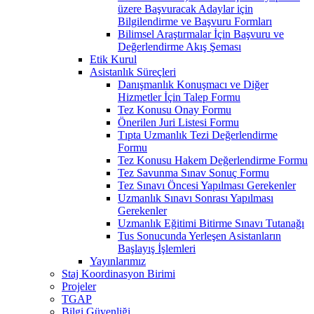
üzere Başvuracak Adaylar için
Bilgilendirme ve Başvuru Formları
Bilimsel Araştırmalar İçin Başvuru ve
Değerlendirme Akış Şeması
Etik Kurul
Asistanlık Süreçleri
Danışmanlık Konuşmacı ve Diğer
Hizmetler İçin Talep Formu
Tez Konusu Onay Formu
Önerilen Juri Listesi Formu
Tıpta Uzmanlık Tezi Değerlendirme
Formu
Tez Konusu Hakem Değerlendirme Formu
Tez Savunma Sınav Sonuç Formu
Tez Sınavı Öncesi Yapılması Gerekenler
Uzmanlık Sınavı Sonrası Yapılması
Gerekenler
Uzmanlık Eğitimi Bitirme Sınavı Tutanağı
Tus Sonucunda Yerleşen Asistanların
Başlayış İşlemleri
Yayınlarımız
Staj Koordinasyon Birimi
Projeler
TGAP
Bilgi Güvenliği