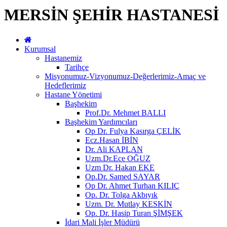
MERSİN ŞEHİR HASTANESİ
Kurumsal
Hastanemiz
Tarihçe
Misyonumuz-Vizyonumuz-Değerlerimiz-Amaç ve
Hedeflerimiz
Hastane Yönetimi
Başhekim
Prof.Dr. Mehmet BALLI
Başhekim Yardımcıları
Op Dr. Fulya Kasırga ÇELİK
Ecz.Hasan İBİN
Dr. Ali KAPLAN
Uzm.Dr.Ece OĞUZ
Uzm Dr. Hakan EKE
Op.Dr. Samed SAYAR
Op Dr. Ahmet Turhan KILIÇ
Op. Dr. Tolga Akbıyık
Uzm. Dr. Mutlay KESKİN
Op. Dr. Hasip Turan ŞİMŞEK
İdari Mali İşler Müdürü