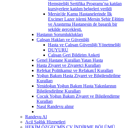
Hemşireliği Sertifika Programı’na katılan
kursiyerlere katılım belgeleri verildi
Mersin'de Kamu Hastanelerinde İlk
Excimer Lazer işlemi Mersin Şehir Eğitim
ve Araştırma Hastanesin de başarılı bir
şekilde gerçekleşti.
Hastanın Sorumluklukları
Çalışan Hakları ve Güvenliği
Hasta ve Çalışan Güvenliği Yönetmeliği
DUYURU
Çalışan Geri Bildirim Anketi
Genel Hastane Kuralları Yatan Hasta
Hasta Ziyaret ve Ziyaretçi Kuralları
Refekat Politikamız ve Refakatçİ Kuralları
Yoğun Bakım Hasta Ziyaret ve Bilgilendirilme
Kuralları
Yenidoğan Yoğun Bakım Hasta Yakınlarının
Bilgilendirilme Kuralları
Çocuk Yoğun Bakım Ziyaret ve Bilgilendirme
Kuralları
Nasıl Randevu alınır
Randevu Al
Acil Sağlık Hizmetleri
HEKİM ÖZGEÇMİŞ CV İNDİRME BÖLÜMÜ