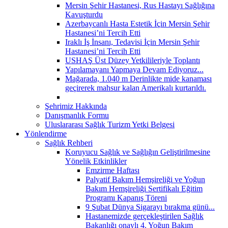
Mersin Şehir Hastanesi, Rus Hastayı Sağlığına
Kavuşturdu
Azerbaycanlı Hasta Estetik İçin Mersin Şehir
Hastanesi’ni Tercih Etti
Iraklı İş İnsanı, Tedavisi İçin Mersin Şehir
Hastanesi’ni Tercih Etti
USHAŞ Üst Düzey Yetkilileriyle Toplantı
Yapılamayanı Yapmaya Devam Ediyoruz...
Mağarada, 1.040 m Derinlikte mide kanaması
geçirerek mahsur kalan Amerikalı kurtarıldı.
Şehrimiz Hakkında
Danışmanlık Formu
Uluslararası Sağlık Turizm Yetki Belgesi
Yönlendirme
Sağlık Rehberi
Koruyucu Sağlık ve Sağlığın Geliştirilmesine
Yönelik Etkinlikler
Emzirme Haftası
Palyatif Bakım Hemşireliği ve Yoğun
Bakım Hemşireliği Sertifikalı Eğitim
Programı Kapanış Töreni
9 Şubat Dünya Sigarayı bırakma günü...
Hastanemizde gerçekleştirilen Sağlık
Bakanlığı onaylı 4. Yoğun Bakım