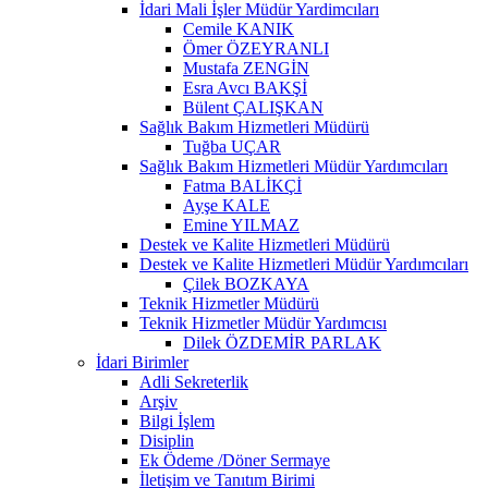
İdari Mali İşler Müdür Yardimcıları
Cemile KANIK
Ömer ÖZEYRANLI
Mustafa ZENGİN
Esra Avcı BAKŞİ
Bülent ÇALIŞKAN
Sağlık Bakım Hizmetleri Müdürü
Tuğba UÇAR
Sağlık Bakım Hizmetleri Müdür Yardımcıları
Fatma BALİKÇİ
Ayşe KALE
Emine YILMAZ
Destek ve Kalite Hizmetleri Müdürü
Destek ve Kalite Hizmetleri Müdür Yardımcıları
Çilek BOZKAYA
Teknik Hizmetler Müdürü
Teknik Hizmetler Müdür Yardımcısı
Dilek ÖZDEMİR PARLAK
İdari Birimler
Adli Sekreterlik
Arşiv
Bilgi İşlem
Disiplin
Ek Ödeme /Döner Sermaye
İletişim ve Tanıtım Birimi