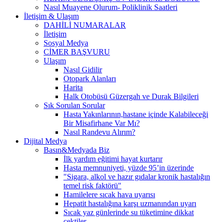
Nasıl Muayene Olurum- Poliklinik Saatleri
İletişim & Ulaşım
DAHİLİ NUMARALAR
İletişim
Sosyal Medya
CİMER BAŞVURU
Ulaşım
Nasıl Gidilir
Otopark Alanları
Harita
Halk Otobüsü Güzergah ve Durak Bilgileri
Sık Sorulan Sorular
Hasta Yakınlarının,hastane içinde Kalabileceği
Bir Misafirhane Var Mı?
Nasıl Randevu Alırım?
Dijital Medya
Basın&Medyada Biz
İlk yardım eğitimi hayat kurtarır
Hasta memnuniyeti, yüzde 95’in üzerinde
"Sigara, alkol ve hazır gıdalar kronik hastalığın
temel risk faktörü"
Hamilelere sıcak hava uyarısı
Hepatit hastalığına karşı uzmanından uyarı
Sıcak yaz günlerinde su tüketimine dikkat
çektiler