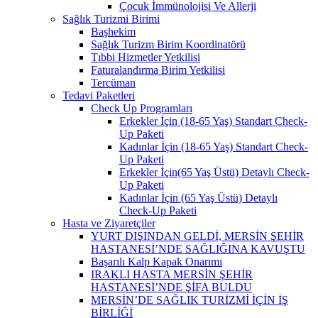
Çocuk İmmünolojisi Ve Allerji
Sağlık Turizmi Birimi
Başhekim
Sağlık Turizm Birim Koordinatörü
Tıbbi Hizmetler Yetkilisi
Faturalandırma Birim Yetkilisi
Tercüman
Tedavi Paketleri
Check Up Programları
Erkekler İçin (18-65 Yaş) Standart Check-
Up Paketi
Kadınlar İçin (18-65 Yaş) Standart Check-
Up Paketi
Erkekler İçin(65 Yaş Üstü) Detaylı Check-
Up Paketi
Kadınlar İçin (65 Yaş Üstü) Detaylı
Check-Up Paketi
Hasta ve Ziyaretçiler
YURT DIŞINDAN GELDİ, MERSİN ŞEHİR
HASTANESİ’NDE SAĞLIĞINA KAVUŞTU
Başarılı Kalp Kapak Onarımı
IRAKLI HASTA MERSİN ŞEHİR
HASTANESİ’NDE ŞİFA BULDU
MERSİN’DE SAĞLIK TURİZMİ İÇİN İŞ
BİRLİĞİ