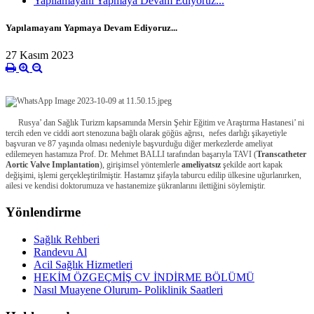
Yapılamayanı Yapmaya Devam Ediyoruz...
Yapılamayanı Yapmaya Devam Ediyoruz...
27 Kasım 2023
Rusya’ dan Sağlık Turizm kapsamında Mersin Şehir Eğitim ve Araştırma Hastanesi’ ni
tercih eden ve ciddi aort stenozuna bağlı olarak göğüs ağrısı, nefes darlığı şikayetiyle
başvuran ve 87 yaşında olması nedeniyle başvurduğu diğer merkezlerde ameliyat
edilemeyen hastamıza Prof. Dr. Mehmet BALLI tarafından başarıyla TAVI (
Transcatheter
Aortic Valve Implantation
), girişimsel yöntemlerle
ameliyatsız
şekilde aort kapak
değişimi, işlemi gerçekleştirilmiştir. Hastamız şifayla taburcu edilip ülkesine uğurlanırken,
ailesi ve kendisi doktorumuza ve hastanemize şükranlarını ilettiğini söylemiştir.
Yönlendirme
Sağlık Rehberi
Randevu Al
Acil Sağlık Hizmetleri
HEKİM ÖZGEÇMİŞ CV İNDİRME BÖLÜMÜ
Nasıl Muayene Olurum- Poliklinik Saatleri