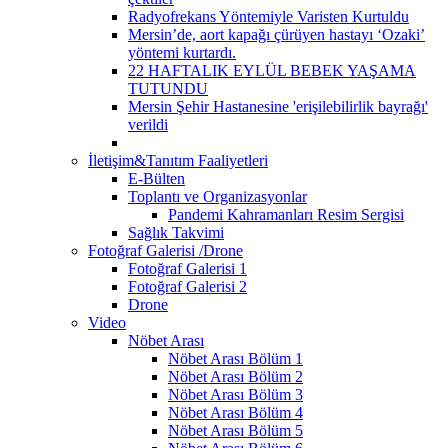
Radyofrekans Yöntemiyle Varisten Kurtuldu
Mersin’de, aort kapağı çürüyen hastayı ‘Ozaki’
yöntemi kurtardı.
22 HAFTALIK EYLÜL BEBEK YAŞAMA
TUTUNDU
Mersin Şehir Hastanesine 'erişilebilirlik bayrağı'
verildi
İletişim&Tanıtım Faaliyetleri
E-Bülten
Toplantı ve Organizasyonlar
Pandemi Kahramanları Resim Sergisi
Sağlık Takvimi
Fotoğraf Galerisi /Drone
Fotoğraf Galerisi 1
Fotoğraf Galerisi 2
Drone
Video
Nöbet Arası
Nöbet Arası Bölüm 1
Nöbet Arası Bölüm 2
Nöbet Arası Bölüm 3
Nöbet Arası Bölüm 4
Nöbet Arası Bölüm 5