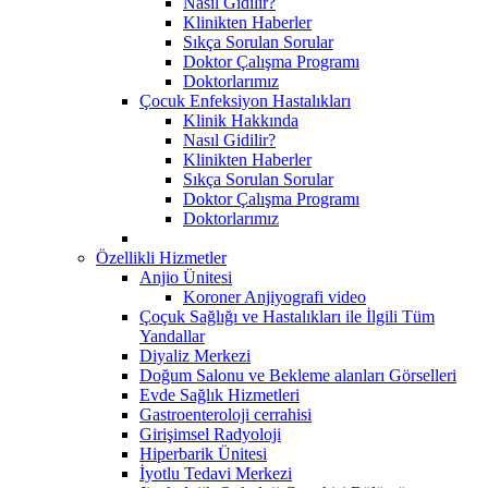
Nasıl Gidilir?
Klinikten Haberler
Sıkça Sorulan Sorular
Doktor Çalışma Programı
Doktorlarımız
Çocuk Enfeksiyon Hastalıkları
Klinik Hakkında
Nasıl Gidilir?
Klinikten Haberler
Sıkça Sorulan Sorular
Doktor Çalışma Programı
Doktorlarımız
Özellikli Hizmetler
Anjio Ünitesi
Koroner Anjiyografi video
Çoçuk Sağlığı ve Hastalıkları ile İlgili Tüm
Yandallar
Diyaliz Merkezi
Doğum Salonu ve Bekleme alanları Görselleri
Evde Sağlık Hizmetleri
Gastroenteroloji cerrahisi
Girişimsel Radyoloji
Hiperbarik Ünitesi
İyotlu Tedavi Merkezi