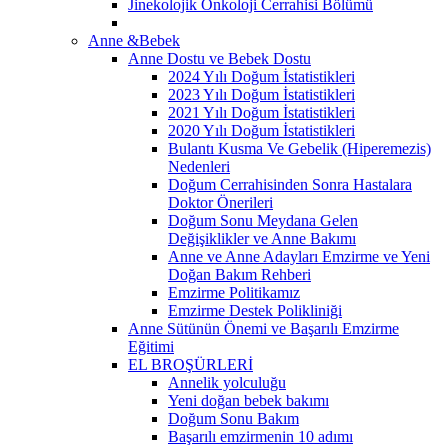
Jinekolojik Onkoloji Cerrahisi Bölümü
Anne &Bebek
Anne Dostu ve Bebek Dostu
2024 Yılı Doğum İstatistikleri
2023 Yılı Doğum İstatistikleri
2021 Yılı Doğum İstatistikleri
2020 Yılı Doğum İstatistikleri
Bulantı Kusma Ve Gebelik (Hiperemezis)
Nedenleri
Doğum Cerrahisinden Sonra Hastalara
Doktor Önerileri
Doğum Sonu Meydana Gelen
Değişiklikler ve Anne Bakımı
Anne ve Anne Adayları Emzirme ve Yeni
Doğan Bakım Rehberi
Emzirme Politikamız
Emzirme Destek Polikliniği
Anne Sütünün Önemi ve Başarılı Emzirme
Eğitimi
EL BROŞÜRLERİ
Annelik yolculuğu
Yeni doğan bebek bakımı
Doğum Sonu Bakım
Başarılı emzirmenin 10 adımı