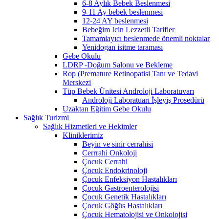
6-8 Aylık Bebek Beslenmesi
9-11 Ay bebek beslenmesi
12-24 AY beslenmesi
Bebeğim Icin Lezzetli Tarifler
Tamamlayıcı beslenmede önemli noktalar
Yenidogan isitme taraması
Gebe Okulu
LDRP -Doğum Salonu ve Bekleme
Rop (Premature Retinopatisi Tanı ve Tedavi
Merskezi
Tüp Bebek Ünitesi Androloji Laboratuvarı
Androloji Laboratuarı İşleyiş Prosedürü
Uzaktan Eğitim Gebe Okulu
Sağlık Turizmi
Sağlık Hizmetleri ve Hekimler
Kliniklerimiz
Beyin ve sinir cerrahisi
Cerrrahi Onkoloji
Çocuk Cerrahi
Çocuk Endokrinoloji
Çocuk Enfeksiyon Hastalıkları
Çocuk Gastroenterolojisi
Çocuk Genetik Hastalıkları
Çocuk Göğüs Hastalıkları
Çocuk Hematolojisi ve Onkolojisi