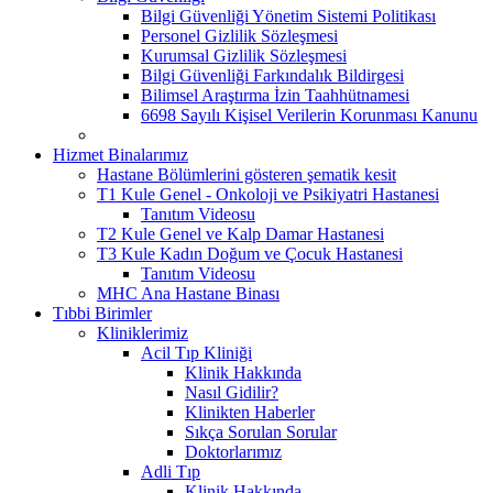
Bilgi Güvenliği Yönetim Sistemi Politikası
Personel Gizlilik Sözleşmesi
Kurumsal Gizlilik Sözleşmesi
Bilgi Güvenliği Farkındalık Bildirgesi
Bilimsel Araştırma İzin Taahhütnamesi
6698 Sayılı Kişisel Verilerin Korunması Kanunu
Hizmet Binalarımız
Hastane Bölümlerini gösteren şematik kesit
T1 Kule Genel - Onkoloji ve Psikiyatri Hastanesi
Tanıtım Videosu
T2 Kule Genel ve Kalp Damar Hastanesi
T3 Kule Kadın Doğum ve Çocuk Hastanesi
Tanıtım Videosu
MHC Ana Hastane Binası
Tıbbi Birimler
Kliniklerimiz
Acil Tıp Kliniği
Klinik Hakkında
Nasıl Gidilir?
Klinikten Haberler
Sıkça Sorulan Sorular
Doktorlarımız
Adli Tıp
Klinik Hakkında