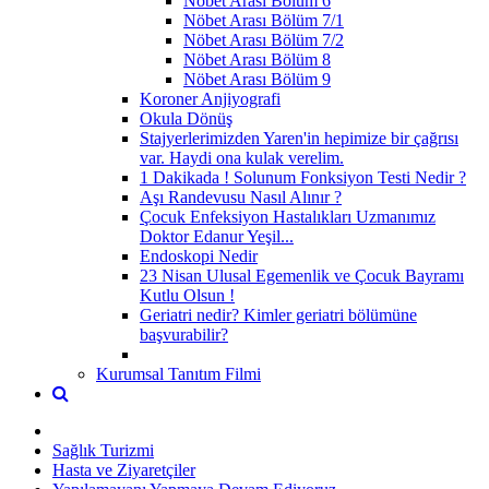
Nöbet Arası Bölüm 6
Nöbet Arası Bölüm 7/1
Nöbet Arası Bölüm 7/2
Nöbet Arası Bölüm 8
Nöbet Arası Bölüm 9
Koroner Anjiyografi
Okula Dönüş
Stajyerlerimizden Yaren'in hepimize bir çağrısı
var. Haydi ona kulak verelim.
1 Dakikada ! Solunum Fonksiyon Testi Nedir ?
Aşı Randevusu Nasıl Alınır ?
Çocuk Enfeksiyon Hastalıkları Uzmanımız
Doktor Edanur Yeşil...
Endoskopi Nedir
23 Nisan Ulusal Egemenlik ve Çocuk Bayramı
Kutlu Olsun !
Geriatri nedir? Kimler geriatri bölümüne
başvurabilir?
Kurumsal Tanıtım Filmi
Sağlık Turizmi
Hasta ve Ziyaretçiler