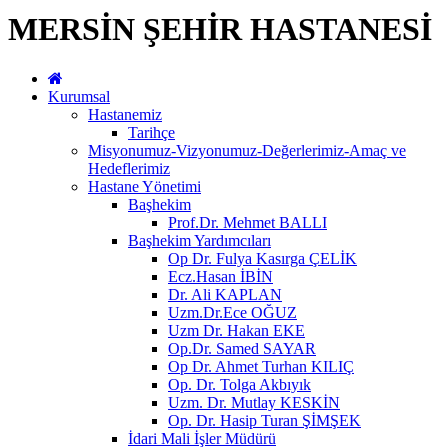
MERSİN ŞEHİR HASTANESİ
Kurumsal
Hastanemiz
Tarihçe
Misyonumuz-Vizyonumuz-Değerlerimiz-Amaç ve
Hedeflerimiz
Hastane Yönetimi
Başhekim
Prof.Dr. Mehmet BALLI
Başhekim Yardımcıları
Op Dr. Fulya Kasırga ÇELİK
Ecz.Hasan İBİN
Dr. Ali KAPLAN
Uzm.Dr.Ece OĞUZ
Uzm Dr. Hakan EKE
Op.Dr. Samed SAYAR
Op Dr. Ahmet Turhan KILIÇ
Op. Dr. Tolga Akbıyık
Uzm. Dr. Mutlay KESKİN
Op. Dr. Hasip Turan ŞİMŞEK
İdari Mali İşler Müdürü