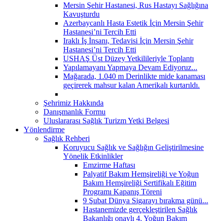
Mersin Şehir Hastanesi, Rus Hastayı Sağlığına
Kavuşturdu
Azerbaycanlı Hasta Estetik İçin Mersin Şehir
Hastanesi’ni Tercih Etti
Iraklı İş İnsanı, Tedavisi İçin Mersin Şehir
Hastanesi’ni Tercih Etti
USHAŞ Üst Düzey Yetkilileriyle Toplantı
Yapılamayanı Yapmaya Devam Ediyoruz...
Mağarada, 1.040 m Derinlikte mide kanaması
geçirerek mahsur kalan Amerikalı kurtarıldı.
Şehrimiz Hakkında
Danışmanlık Formu
Uluslararası Sağlık Turizm Yetki Belgesi
Yönlendirme
Sağlık Rehberi
Koruyucu Sağlık ve Sağlığın Geliştirilmesine
Yönelik Etkinlikler
Emzirme Haftası
Palyatif Bakım Hemşireliği ve Yoğun
Bakım Hemşireliği Sertifikalı Eğitim
Programı Kapanış Töreni
9 Şubat Dünya Sigarayı bırakma günü...
Hastanemizde gerçekleştirilen Sağlık
Bakanlığı onaylı 4. Yoğun Bakım