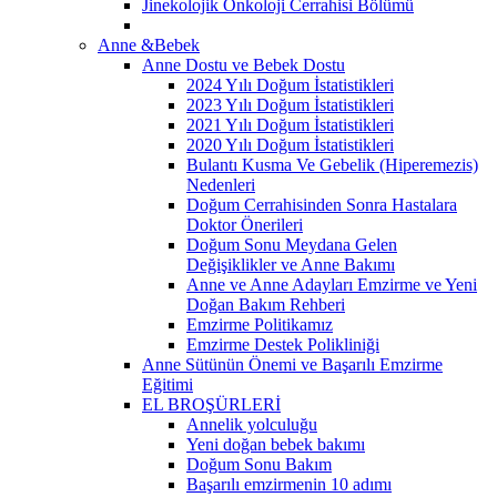
Jinekolojik Onkoloji Cerrahisi Bölümü
Anne &Bebek
Anne Dostu ve Bebek Dostu
2024 Yılı Doğum İstatistikleri
2023 Yılı Doğum İstatistikleri
2021 Yılı Doğum İstatistikleri
2020 Yılı Doğum İstatistikleri
Bulantı Kusma Ve Gebelik (Hiperemezis)
Nedenleri
Doğum Cerrahisinden Sonra Hastalara
Doktor Önerileri
Doğum Sonu Meydana Gelen
Değişiklikler ve Anne Bakımı
Anne ve Anne Adayları Emzirme ve Yeni
Doğan Bakım Rehberi
Emzirme Politikamız
Emzirme Destek Polikliniği
Anne Sütünün Önemi ve Başarılı Emzirme
Eğitimi
EL BROŞÜRLERİ
Annelik yolculuğu
Yeni doğan bebek bakımı
Doğum Sonu Bakım
Başarılı emzirmenin 10 adımı