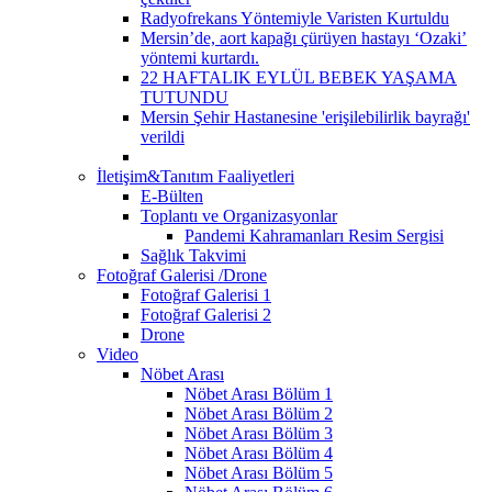
Radyofrekans Yöntemiyle Varisten Kurtuldu
Mersin’de, aort kapağı çürüyen hastayı ‘Ozaki’
yöntemi kurtardı.
22 HAFTALIK EYLÜL BEBEK YAŞAMA
TUTUNDU
Mersin Şehir Hastanesine 'erişilebilirlik bayrağı'
verildi
İletişim&Tanıtım Faaliyetleri
E-Bülten
Toplantı ve Organizasyonlar
Pandemi Kahramanları Resim Sergisi
Sağlık Takvimi
Fotoğraf Galerisi /Drone
Fotoğraf Galerisi 1
Fotoğraf Galerisi 2
Drone
Video
Nöbet Arası
Nöbet Arası Bölüm 1
Nöbet Arası Bölüm 2
Nöbet Arası Bölüm 3
Nöbet Arası Bölüm 4
Nöbet Arası Bölüm 5