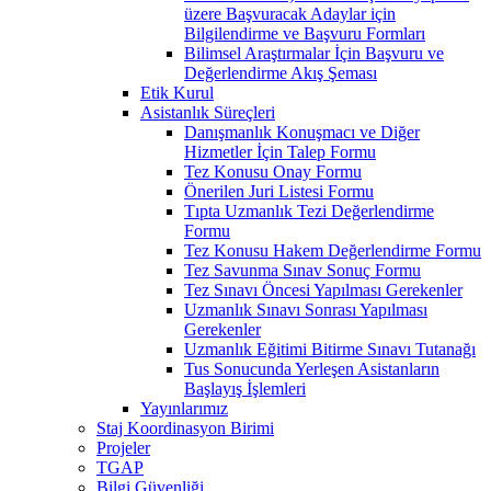
üzere Başvuracak Adaylar için
Bilgilendirme ve Başvuru Formları
Bilimsel Araştırmalar İçin Başvuru ve
Değerlendirme Akış Şeması
Etik Kurul
Asistanlık Süreçleri
Danışmanlık Konuşmacı ve Diğer
Hizmetler İçin Talep Formu
Tez Konusu Onay Formu
Önerilen Juri Listesi Formu
Tıpta Uzmanlık Tezi Değerlendirme
Formu
Tez Konusu Hakem Değerlendirme Formu
Tez Savunma Sınav Sonuç Formu
Tez Sınavı Öncesi Yapılması Gerekenler
Uzmanlık Sınavı Sonrası Yapılması
Gerekenler
Uzmanlık Eğitimi Bitirme Sınavı Tutanağı
Tus Sonucunda Yerleşen Asistanların
Başlayış İşlemleri
Yayınlarımız
Staj Koordinasyon Birimi
Projeler
TGAP
Bilgi Güvenliği