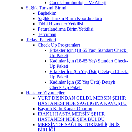
Çocuk İmmünolojisi Ve Allerji
Sağlık Turizmi Birimi
Başhekim
Sağlık Turizm Birim Koordinatörü
Tıbbi Hizmetler Yetkilisi
Faturalandırma Birim Yetkilisi
Tercüman
Tedavi Paketleri
Check Up Programları
Erkekler İçin (18-65 Yaş) Standart Check-
Up Paketi
Kadınlar İçin (18-65 Yaş) Standart Check-
Up Paketi
Erkekler İçin(65 Yaş Üstü) Detaylı Check-
Up Paketi
Kadınlar İçin (65 Yaş Üstü) Detaylı
Check-Up Paketi
Hasta ve Ziyaretçiler
YURT DIŞINDAN GELDİ, MERSİN ŞEHİR
HASTANESİ’NDE SAĞLIĞINA KAVUŞTU
Başarılı Kalp Kapak Onarımı
IRAKLI HASTA MERSİN ŞEHİR
HASTANESİ’NDE ŞİFA BULDU
MERSİN’DE SAĞLIK TURİZMİ İÇİN İŞ
BİRLİĞİ