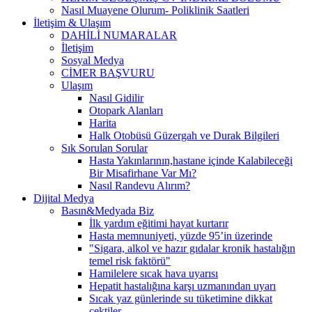
Nasıl Muayene Olurum- Poliklinik Saatleri
İletişim & Ulaşım
DAHİLİ NUMARALAR
İletişim
Sosyal Medya
CİMER BAŞVURU
Ulaşım
Nasıl Gidilir
Otopark Alanları
Harita
Halk Otobüsü Güzergah ve Durak Bilgileri
Sık Sorulan Sorular
Hasta Yakınlarının,hastane içinde Kalabileceği
Bir Misafirhane Var Mı?
Nasıl Randevu Alırım?
Dijital Medya
Basın&Medyada Biz
İlk yardım eğitimi hayat kurtarır
Hasta memnuniyeti, yüzde 95’in üzerinde
"Sigara, alkol ve hazır gıdalar kronik hastalığın
temel risk faktörü"
Hamilelere sıcak hava uyarısı
Hepatit hastalığına karşı uzmanından uyarı
Sıcak yaz günlerinde su tüketimine dikkat
çektiler