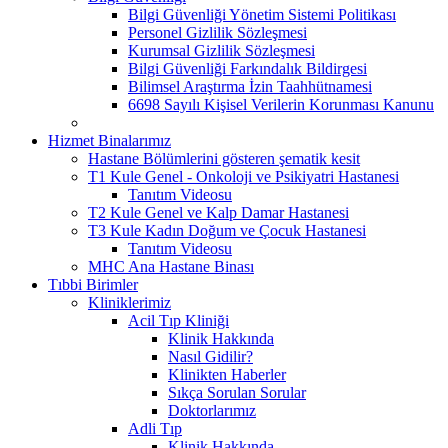
Bilgi Güvenliği Yönetim Sistemi Politikası
Personel Gizlilik Sözleşmesi
Kurumsal Gizlilik Sözleşmesi
Bilgi Güvenliği Farkındalık Bildirgesi
Bilimsel Araştırma İzin Taahhütnamesi
6698 Sayılı Kişisel Verilerin Korunması Kanunu
Hizmet Binalarımız
Hastane Bölümlerini gösteren şematik kesit
T1 Kule Genel - Onkoloji ve Psikiyatri Hastanesi
Tanıtım Videosu
T2 Kule Genel ve Kalp Damar Hastanesi
T3 Kule Kadın Doğum ve Çocuk Hastanesi
Tanıtım Videosu
MHC Ana Hastane Binası
Tıbbi Birimler
Kliniklerimiz
Acil Tıp Kliniği
Klinik Hakkında
Nasıl Gidilir?
Klinikten Haberler
Sıkça Sorulan Sorular
Doktorlarımız
Adli Tıp
Klinik Hakkında