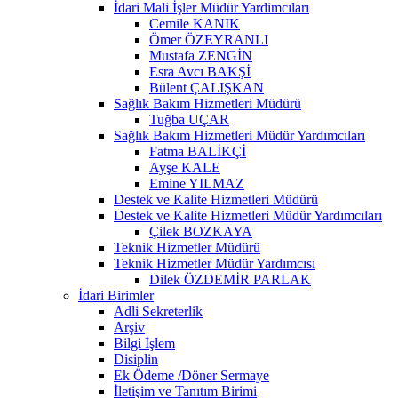
İdari Mali İşler Müdür Yardimcıları
Cemile KANIK
Ömer ÖZEYRANLI
Mustafa ZENGİN
Esra Avcı BAKŞİ
Bülent ÇALIŞKAN
Sağlık Bakım Hizmetleri Müdürü
Tuğba UÇAR
Sağlık Bakım Hizmetleri Müdür Yardımcıları
Fatma BALİKÇİ
Ayşe KALE
Emine YILMAZ
Destek ve Kalite Hizmetleri Müdürü
Destek ve Kalite Hizmetleri Müdür Yardımcıları
Çilek BOZKAYA
Teknik Hizmetler Müdürü
Teknik Hizmetler Müdür Yardımcısı
Dilek ÖZDEMİR PARLAK
İdari Birimler
Adli Sekreterlik
Arşiv
Bilgi İşlem
Disiplin
Ek Ödeme /Döner Sermaye
İletişim ve Tanıtım Birimi