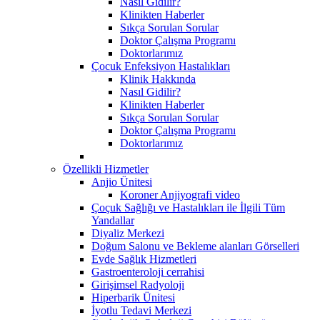
Nasıl Gidilir?
Klinikten Haberler
Sıkça Sorulan Sorular
Doktor Çalışma Programı
Doktorlarımız
Çocuk Enfeksiyon Hastalıkları
Klinik Hakkında
Nasıl Gidilir?
Klinikten Haberler
Sıkça Sorulan Sorular
Doktor Çalışma Programı
Doktorlarımız
Özellikli Hizmetler
Anjio Ünitesi
Koroner Anjiyografi video
Çoçuk Sağlığı ve Hastalıkları ile İlgili Tüm
Yandallar
Diyaliz Merkezi
Doğum Salonu ve Bekleme alanları Görselleri
Evde Sağlık Hizmetleri
Gastroenteroloji cerrahisi
Girişimsel Radyoloji
Hiperbarik Ünitesi
İyotlu Tedavi Merkezi