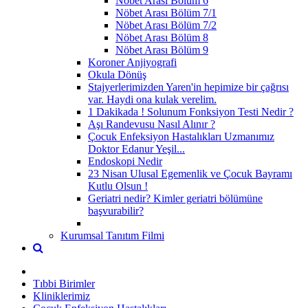
Nöbet Arası Bölüm 6
Nöbet Arası Bölüm 7/1
Nöbet Arası Bölüm 7/2
Nöbet Arası Bölüm 8
Nöbet Arası Bölüm 9
Koroner Anjiyografi
Okula Dönüş
Stajyerlerimizden Yaren'in hepimize bir çağrısı
var. Haydi ona kulak verelim.
1 Dakikada ! Solunum Fonksiyon Testi Nedir ?
Aşı Randevusu Nasıl Alınır ?
Çocuk Enfeksiyon Hastalıkları Uzmanımız
Doktor Edanur Yeşil...
Endoskopi Nedir
23 Nisan Ulusal Egemenlik ve Çocuk Bayramı
Kutlu Olsun !
Geriatri nedir? Kimler geriatri bölümüne
başvurabilir?
Kurumsal Tanıtım Filmi
Tıbbi Birimler
Kliniklerimiz