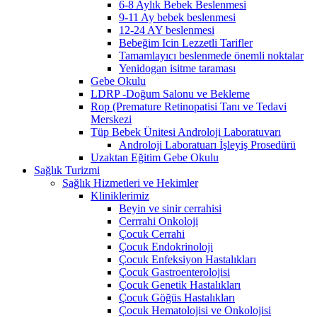
6-8 Aylık Bebek Beslenmesi
9-11 Ay bebek beslenmesi
12-24 AY beslenmesi
Bebeğim Icin Lezzetli Tarifler
Tamamlayıcı beslenmede önemli noktalar
Yenidogan isitme taraması
Gebe Okulu
LDRP -Doğum Salonu ve Bekleme
Rop (Premature Retinopatisi Tanı ve Tedavi
Merskezi
Tüp Bebek Ünitesi Androloji Laboratuvarı
Androloji Laboratuarı İşleyiş Prosedürü
Uzaktan Eğitim Gebe Okulu
Sağlık Turizmi
Sağlık Hizmetleri ve Hekimler
Kliniklerimiz
Beyin ve sinir cerrahisi
Cerrrahi Onkoloji
Çocuk Cerrahi
Çocuk Endokrinoloji
Çocuk Enfeksiyon Hastalıkları
Çocuk Gastroenterolojisi
Çocuk Genetik Hastalıkları
Çocuk Göğüs Hastalıkları
Çocuk Hematolojisi ve Onkolojisi