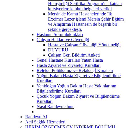
Hemşireliği Sertifika Programı’na katılan
kursiyerlere katılım belgeleri verildi
Mersin'de Kamu Hastanelerinde İlk
Excimer Lazer işlemi Mersin Şehir Eğitim
ve Araştırma Hastanesin de başarılı bir
şekilde gerçekleşti.
Hastanın Sorumluklukları
Çalışan Hakları ve Güvenliği
Hasta ve Çalışan Güvenliği Yönetmeliği
DUYURU
Çalışan Geri Bildirim Anketi
Genel Hastane Kuralları Yatan Hasta
Hasta Ziyaret ve Ziyaretçi Kuralları
Refekat Politikamız ve Refakatçİ Kuralları
Yoğun Bakım Hasta Ziyaret ve Bilgilendirilme
Kuralları
Yenidoğan Yoğun Bakım Hasta Yakınlarının
Bilgilendirilme Kuralları
Çocuk Yoğun Bakım Ziyaret ve Bilgilendirme
Kuralları
Nasıl Randevu alınır
Randevu Al
Acil Sağlık Hizmetleri
HEKİM ÖZGEÇMİŞ CV İNDİRME BÖLÜMÜ