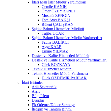
İdari Mali İşler Müdür Yardimcıları
Cemile KANIK
Ömer ÖZEYRANLI
Mustafa ZENGİN
Esra Avcı BAKŞİ
Bülent ÇALIŞKAN
Sağlık Bakım Hizmetleri Müdürü
Tuğba UÇAR
Sağlık Bakım Hizmetleri Müdür Yardımcıları
Fatma BALİKÇİ
Ayşe KALE
Emine YILMAZ
Destek ve Kalite Hizmetleri Müdürü
Destek ve Kalite Hizmetleri Müdür Yardımcıları
Çilek BOZKAYA
Teknik Hizmetler Müdürü
Teknik Hizmetler Müdür Yardımcısı
Dilek ÖZDEMİR PARLAK
İdari Birimler
Adli Sekreterlik
Arşiv
Bilgi İşlem
Disiplin
Ek Ödeme /Döner Sermaye
İletişim ve Tanıtım Birimi