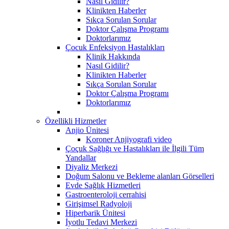
Nasıl Gidilir?
Klinikten Haberler
Sıkça Sorulan Sorular
Doktor Çalışma Programı
Doktorlarımız
Çocuk Enfeksiyon Hastalıkları
Klinik Hakkında
Nasıl Gidilir?
Klinikten Haberler
Sıkça Sorulan Sorular
Doktor Çalışma Programı
Doktorlarımız
Özellikli Hizmetler
Anjio Ünitesi
Koroner Anjiyografi video
Çoçuk Sağlığı ve Hastalıkları ile İlgili Tüm
Yandallar
Diyaliz Merkezi
Doğum Salonu ve Bekleme alanları Görselleri
Evde Sağlık Hizmetleri
Gastroenteroloji cerrahisi
Girişimsel Radyoloji
Hiperbarik Ünitesi
İyotlu Tedavi Merkezi