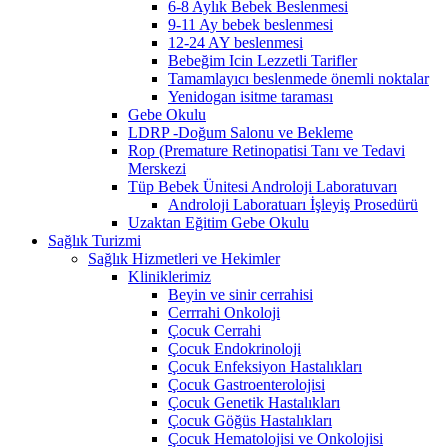
6-8 Aylık Bebek Beslenmesi
9-11 Ay bebek beslenmesi
12-24 AY beslenmesi
Bebeğim Icin Lezzetli Tarifler
Tamamlayıcı beslenmede önemli noktalar
Yenidogan isitme taraması
Gebe Okulu
LDRP -Doğum Salonu ve Bekleme
Rop (Premature Retinopatisi Tanı ve Tedavi
Merskezi
Tüp Bebek Ünitesi Androloji Laboratuvarı
Androloji Laboratuarı İşleyiş Prosedürü
Uzaktan Eğitim Gebe Okulu
Sağlık Turizmi
Sağlık Hizmetleri ve Hekimler
Kliniklerimiz
Beyin ve sinir cerrahisi
Cerrrahi Onkoloji
Çocuk Cerrahi
Çocuk Endokrinoloji
Çocuk Enfeksiyon Hastalıkları
Çocuk Gastroenterolojisi
Çocuk Genetik Hastalıkları
Çocuk Göğüs Hastalıkları
Çocuk Hematolojisi ve Onkolojisi