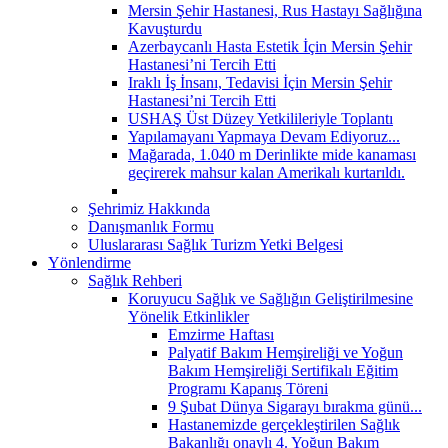
Mersin Şehir Hastanesi, Rus Hastayı Sağlığına
Kavuşturdu
Azerbaycanlı Hasta Estetik İçin Mersin Şehir
Hastanesi’ni Tercih Etti
Iraklı İş İnsanı, Tedavisi İçin Mersin Şehir
Hastanesi’ni Tercih Etti
USHAŞ Üst Düzey Yetkilileriyle Toplantı
Yapılamayanı Yapmaya Devam Ediyoruz...
Mağarada, 1.040 m Derinlikte mide kanaması
geçirerek mahsur kalan Amerikalı kurtarıldı.
Şehrimiz Hakkında
Danışmanlık Formu
Uluslararası Sağlık Turizm Yetki Belgesi
Yönlendirme
Sağlık Rehberi
Koruyucu Sağlık ve Sağlığın Geliştirilmesine
Yönelik Etkinlikler
Emzirme Haftası
Palyatif Bakım Hemşireliği ve Yoğun
Bakım Hemşireliği Sertifikalı Eğitim
Programı Kapanış Töreni
9 Şubat Dünya Sigarayı bırakma günü...
Hastanemizde gerçekleştirilen Sağlık
Bakanlığı onaylı 4. Yoğun Bakım