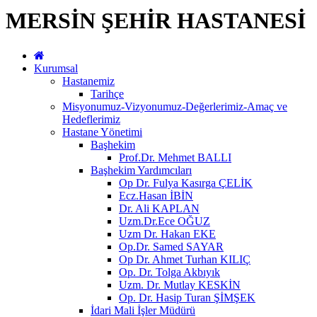
MERSİN ŞEHİR HASTANESİ
Kurumsal
Hastanemiz
Tarihçe
Misyonumuz-Vizyonumuz-Değerlerimiz-Amaç ve
Hedeflerimiz
Hastane Yönetimi
Başhekim
Prof.Dr. Mehmet BALLI
Başhekim Yardımcıları
Op Dr. Fulya Kasırga ÇELİK
Ecz.Hasan İBİN
Dr. Ali KAPLAN
Uzm.Dr.Ece OĞUZ
Uzm Dr. Hakan EKE
Op.Dr. Samed SAYAR
Op Dr. Ahmet Turhan KILIÇ
Op. Dr. Tolga Akbıyık
Uzm. Dr. Mutlay KESKİN
Op. Dr. Hasip Turan ŞİMŞEK
İdari Mali İşler Müdürü