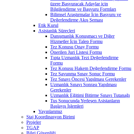
üzere Başvuracak Adaylar için
Bilgilendirme ve Başvuru Formları
Bilimsel Araştırmalar İçin Başvuru ve
Değerlendirme Akış Şeması
Etik Kurul
Asistanlık Süreçleri
Danışmanlık Konuşmacı ve Diğer
Hizmetler İçin Talep Formu
Tez Konusu Onay Formu
Önerilen Juri Listesi Formu
Tıpta Uzmanlık Tezi Değerlendirme
Formu
Tez Konusu Hakem Değerlendirme Formu
Tez Savunma Sınav Sonuç Formu
Tez Sınavı Öncesi Yapılması Gerekenler
Uzmanlık Sınavı Sonrası Yapılması
Gerekenler
Uzmanlık Eğitimi Bitirme Sınavı Tutanağı
Tus Sonucunda Yerleşen Asistanların
Başlayış İşlemleri
Yayınlarımız
Staj Koordinasyon Birimi
Projeler
TGAP
Bilgi Güvenliği