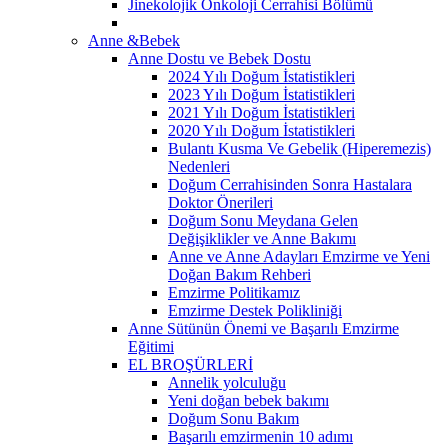
Jinekolojik Onkoloji Cerrahisi Bölümü
Anne &Bebek
Anne Dostu ve Bebek Dostu
2024 Yılı Doğum İstatistikleri
2023 Yılı Doğum İstatistikleri
2021 Yılı Doğum İstatistikleri
2020 Yılı Doğum İstatistikleri
Bulantı Kusma Ve Gebelik (Hiperemezis)
Nedenleri
Doğum Cerrahisinden Sonra Hastalara
Doktor Önerileri
Doğum Sonu Meydana Gelen
Değişiklikler ve Anne Bakımı
Anne ve Anne Adayları Emzirme ve Yeni
Doğan Bakım Rehberi
Emzirme Politikamız
Emzirme Destek Polikliniği
Anne Sütünün Önemi ve Başarılı Emzirme
Eğitimi
EL BROŞÜRLERİ
Annelik yolculuğu
Yeni doğan bebek bakımı
Doğum Sonu Bakım
Başarılı emzirmenin 10 adımı