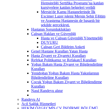
Hemşireliği Sertifika Programı’na katılan
kursiyerlere katılım belgeleri verildi
Mersin'de Kamu Hastanelerinde İlk
Excimer Lazer işlemi Mersin Şehir Eğitim
ve Araştırma Hastanesin de başarılı bir
şekilde gerçekleşti.
Hastanın Sorumluklukları
Çalışan Hakları ve Güvenliği
Hasta ve Çalışan Güvenliği Yönetmeliği
DUYURU
Çalışan Geri Bildirim Anketi
Genel Hastane Kuralları Yatan Hasta
Hasta Ziyaret ve Ziyaretçi Kuralları
Refekat Politikamız ve Refakatçİ Kuralları
Yoğun Bakım Hasta Ziyaret ve Bilgilendirilme
Kuralları
Yenidoğan Yoğun Bakım Hasta Yakınlarının
Bilgilendirilme Kuralları
Çocuk Yoğun Bakım Ziyaret ve Bilgilendirme
Kuralları
Nasıl Randevu alınır
Randevu Al
Acil Sağlık Hizmetleri
HEKİM ÖZGEÇMİŞ CV İNDİRME BÖLÜMÜ