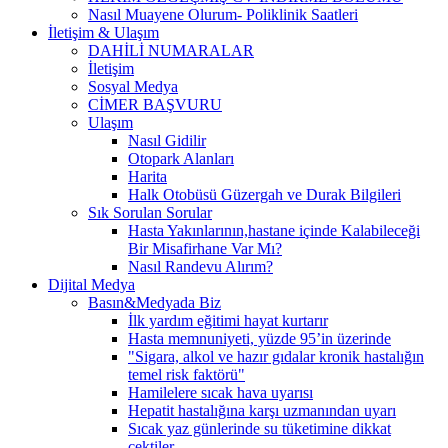
Nasıl Muayene Olurum- Poliklinik Saatleri
İletişim & Ulaşım
DAHİLİ NUMARALAR
İletişim
Sosyal Medya
CİMER BAŞVURU
Ulaşım
Nasıl Gidilir
Otopark Alanları
Harita
Halk Otobüsü Güzergah ve Durak Bilgileri
Sık Sorulan Sorular
Hasta Yakınlarının,hastane içinde Kalabileceği
Bir Misafirhane Var Mı?
Nasıl Randevu Alırım?
Dijital Medya
Basın&Medyada Biz
İlk yardım eğitimi hayat kurtarır
Hasta memnuniyeti, yüzde 95’in üzerinde
"Sigara, alkol ve hazır gıdalar kronik hastalığın
temel risk faktörü"
Hamilelere sıcak hava uyarısı
Hepatit hastalığına karşı uzmanından uyarı
Sıcak yaz günlerinde su tüketimine dikkat
çektiler