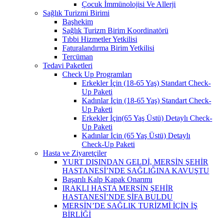
Çocuk İmmünolojisi Ve Allerji
Sağlık Turizmi Birimi
Başhekim
Sağlık Turizm Birim Koordinatörü
Tıbbi Hizmetler Yetkilisi
Faturalandırma Birim Yetkilisi
Tercüman
Tedavi Paketleri
Check Up Programları
Erkekler İçin (18-65 Yaş) Standart Check-
Up Paketi
Kadınlar İçin (18-65 Yaş) Standart Check-
Up Paketi
Erkekler İçin(65 Yaş Üstü) Detaylı Check-
Up Paketi
Kadınlar İçin (65 Yaş Üstü) Detaylı
Check-Up Paketi
Hasta ve Ziyaretçiler
YURT DIŞINDAN GELDİ, MERSİN ŞEHİR
HASTANESİ’NDE SAĞLIĞINA KAVUŞTU
Başarılı Kalp Kapak Onarımı
IRAKLI HASTA MERSİN ŞEHİR
HASTANESİ’NDE ŞİFA BULDU
MERSİN’DE SAĞLIK TURİZMİ İÇİN İŞ
BİRLİĞİ