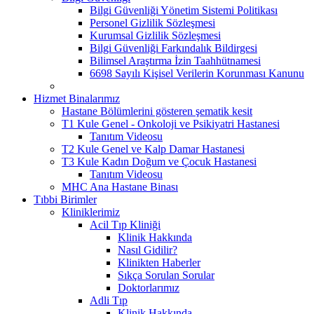
Bilgi Güvenliği Yönetim Sistemi Politikası
Personel Gizlilik Sözleşmesi
Kurumsal Gizlilik Sözleşmesi
Bilgi Güvenliği Farkındalık Bildirgesi
Bilimsel Araştırma İzin Taahhütnamesi
6698 Sayılı Kişisel Verilerin Korunması Kanunu
Hizmet Binalarımız
Hastane Bölümlerini gösteren şematik kesit
T1 Kule Genel - Onkoloji ve Psikiyatri Hastanesi
Tanıtım Videosu
T2 Kule Genel ve Kalp Damar Hastanesi
T3 Kule Kadın Doğum ve Çocuk Hastanesi
Tanıtım Videosu
MHC Ana Hastane Binası
Tıbbi Birimler
Kliniklerimiz
Acil Tıp Kliniği
Klinik Hakkında
Nasıl Gidilir?
Klinikten Haberler
Sıkça Sorulan Sorular
Doktorlarımız
Adli Tıp
Klinik Hakkında