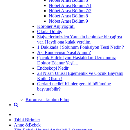
Nöbet Arası Bölüm 6
Nöbet Arası Bölüm 7/1
Nöbet Arası Bölüm 7/2
Nöbet Arası Bölüm 8
Nöbet Arası Bölüm 9
Koroner Anjiyografi
Okula Dönüş
Stajyerlerimizden Yaren'in hepimize bir çağrısı
var. Haydi ona kulak verelim.
1 Dakikada ! Solunum Fonksiyon Testi Nedir ?
Aşı Randevusu Nasıl Alınır ?
Çocuk Enfeksiyon Hastalıkları Uzmanımız
Doktor Edanur Yeşil...
Endoskopi Nedir
23 Nisan Ulusal Egemenlik ve Çocuk Bayramı
Kutlu Olsun !
Geriatri nedir? Kimler geriatri bölümüne
başvurabilir?
Kurumsal Tanıtım Filmi
Tıbbi Birimler
Anne &Bebek