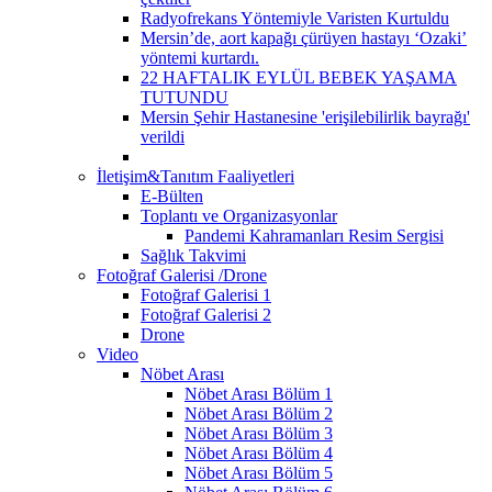
Radyofrekans Yöntemiyle Varisten Kurtuldu
Mersin’de, aort kapağı çürüyen hastayı ‘Ozaki’
yöntemi kurtardı.
22 HAFTALIK EYLÜL BEBEK YAŞAMA
TUTUNDU
Mersin Şehir Hastanesine 'erişilebilirlik bayrağı'
verildi
İletişim&Tanıtım Faaliyetleri
E-Bülten
Toplantı ve Organizasyonlar
Pandemi Kahramanları Resim Sergisi
Sağlık Takvimi
Fotoğraf Galerisi /Drone
Fotoğraf Galerisi 1
Fotoğraf Galerisi 2
Drone
Video
Nöbet Arası
Nöbet Arası Bölüm 1
Nöbet Arası Bölüm 2
Nöbet Arası Bölüm 3
Nöbet Arası Bölüm 4
Nöbet Arası Bölüm 5