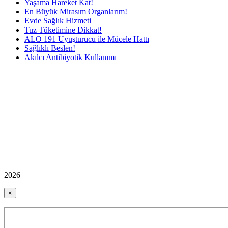
Yaşama Hareket Kat!
En Büyük Mirasım Organlarım!
Evde Sağlık Hizmeti
Tuz Tüketimine Dikkat!
ALO 191 Uyuşturucu ile Mücele Hattı
Sağlıklı Beslen!
Akılcı Antibiyotik Kullanımı
2026
×