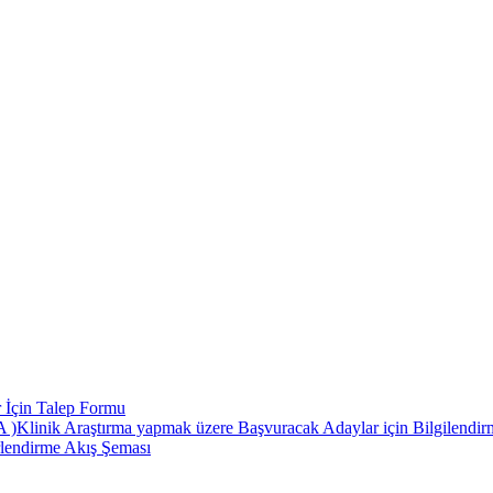
 İçin Talep Formu
 Araştırma yapmak üzere Başvuracak Adaylar için Bilgilendirme
rlendirme Akış Şeması