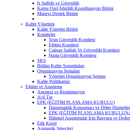
İş Sağlığı ve Güvenliği
Kamu Özel İşbirliği Koordinasyon Birimi
Manevi Destek Birimi
Kalite Yönetimi
Kalite Yönetim Birimi
Komiteler
Tesis Güvenliği Komitesi
Eğitim Komitesi
Çalışan Sağlığı Ve Güvenliği Komitesi
Hasta Güvenliği Komitesi
SKS
Bölüm Kalite Sorumluları
Organizasyon Şemaları
Yönetim Organizasyon Şeması
Kalite Politikamız
Eğitim ve Araştırma
Anestezi ve Reanimasyon
Acil Tıp
EPK (EĞİTİM PLANLAMA KURULU)
Danışmanlık Konuşmacı ve Diğer Hizmetler
EPK (EĞİTİM PLANLAMA KURULUNA )Klinik
Bilimsel Araştırmalar İçin Başvuru ve Değe
Etik Kurul
Asistanlık Süreçleri