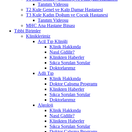
Tanıtım Videosu
T2 Kule Genel ve Kalp Damar Hastanesi
T3 Kule Kadın Doğum ve Çocuk Hastanesi
Tanıtım Videosu
MHC Ana Hastane Binası
Tıbbi Birimler
Kliniklerimiz
Acil Tıp Kliniği
Klinik Hakkında
Nasıl Gidilir?
Klinikten Haberler
Sıkça Sorulan Sorular
Doktorlarımız
Adli Tıp
Klinik Hakkında
Doktor Çalışma Programı
Klinikten Haberler
Sıkça Sorulan Sorular
Doktorlarımız
Algoloji
Klinik Hakkında
Nasıl Gidilir?
Klinikten Haberler
Sıkça Sorulan Sorular
Doktor Çalışma Programı