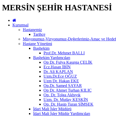
MERSİN ŞEHİR HASTANESİ
Kurumsal
Hastanemiz
Tarihçe
Misyonumuz-Vizyonumuz-Değerlerimiz-Amaç ve Hedefl
Hastane Yönetimi
Başhekim
Prof.Dr. Mehmet BALLI
Başhekim Yardımcıları
Op Dr. Fulya Kasırga ÇELİK
Ecz.Hasan İBİN
Dr. Ali KAPLAN
Uzm.Dr.Ece OĞUZ
Uzm Dr. Hakan EKE
Op.Dr. Samed SAYAR
Op Dr. Ahmet Turhan KILIÇ
Op. Dr. Tolga Akbıyık
Uzm. Dr. Mutlay KESKİN
Op. Dr. Hasip Turan ŞİMŞEK
İdari Mali İşler Müdürü
İdari Mali İşler Müdür Yardimcıları