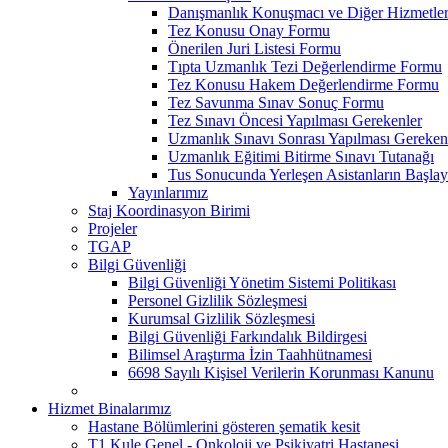
Danışmanlık Konuşmacı ve Diğer Hizmetler
Tez Konusu Onay Formu
Önerilen Juri Listesi Formu
Tıpta Uzmanlık Tezi Değerlendirme Formu
Tez Konusu Hakem Değerlendirme Formu
Tez Savunma Sınav Sonuç Formu
Tez Sınavı Öncesi Yapılması Gerekenler
Uzmanlık Sınavı Sonrası Yapılması Gereken
Uzmanlık Eğitimi Bitirme Sınavı Tutanağı
Tus Sonucunda Yerleşen Asistanların Başlayı
Yayınlarımız
Staj Koordinasyon Birimi
Projeler
TGAP
Bilgi Güvenliği
Bilgi Güvenliği Yönetim Sistemi Politikası
Personel Gizlilik Sözleşmesi
Kurumsal Gizlilik Sözleşmesi
Bilgi Güvenliği Farkındalık Bildirgesi
Bilimsel Araştırma İzin Taahhütnamesi
6698 Sayılı Kişisel Verilerin Korunması Kanunu
Hizmet Binalarımız
Hastane Bölümlerini gösteren şematik kesit
T1 Kule Genel - Onkoloji ve Psikiyatri Hastanesi