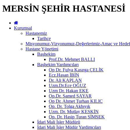
MERSİN ŞEHİR HASTANESİ
Kurumsal
Hastanemiz
Tarihçe
Misyonumuz-Vizyonumuz-Değerlerimiz-Amaç ve Hedefl
Hastane Yönetimi
Başhekim
Prof.Dr. Mehmet BALLI
Başhekim Yardımcıları
Op Dr. Fulya Kasırga ÇELİK
Ecz.Hasan İBİN
Dr. Ali KAPLAN
Uzm.Dr.Ece OĞUZ
Uzm Dr. Hakan EKE
Op.Dr. Samed SAYAR
Op Dr. Ahmet Turhan KILIÇ
Op. Dr. Tolga Akbıyık
Uzm. Dr. Mutlay KESKİN
Op. Dr. Hasip Turan ŞİMŞEK
İdari Mali İşler Müdürü
İdari Mali İşler Müdür Yardimcıları