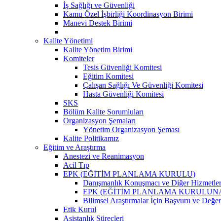
İş Sağlığı ve Güvenliği
Kamu Özel İşbirliği Koordinasyon Birimi
Manevi Destek Birimi
Kalite Yönetimi
Kalite Yönetim Birimi
Komiteler
Tesis Güvenliği Komitesi
Eğitim Komitesi
Çalışan Sağlığı Ve Güvenliği Komitesi
Hasta Güvenliği Komitesi
SKS
Bölüm Kalite Sorumluları
Organizasyon Şemaları
Yönetim Organizasyon Şeması
Kalite Politikamız
Eğitim ve Araştırma
Anestezi ve Reanimasyon
Acil Tıp
EPK (EĞİTİM PLANLAMA KURULU)
Danışmanlık Konuşmacı ve Diğer Hizmetler
EPK (EĞİTİM PLANLAMA KURULUNA )Klinik
Bilimsel Araştırmalar İçin Başvuru ve Değe
Etik Kurul
Asistanlık Süreçleri