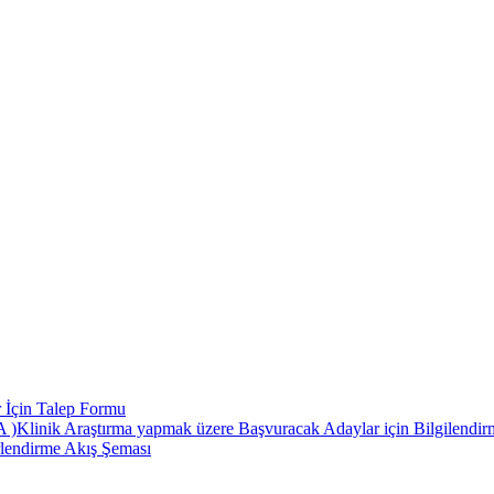
 İçin Talep Formu
 Araştırma yapmak üzere Başvuracak Adaylar için Bilgilendirme
rlendirme Akış Şeması