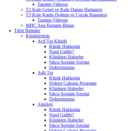
Tanıtım Videosu
T2 Kule Genel ve Kalp Damar Hastanesi
T3 Kule Kadın Doğum ve Çocuk Hastanesi
Tanıtım Videosu
MHC Ana Hastane Binası
Tıbbi Birimler
Kliniklerimiz
Acil Tıp Kliniği
Klinik Hakkında
Nasıl Gidilir?
Klinikten Haberler
Sıkça Sorulan Sorular
Doktorlarımız
Adli Tıp
Klinik Hakkında
Doktor Çalışma Programı
Klinikten Haberler
Sıkça Sorulan Sorular
Doktorlarımız
Algoloji
Klinik Hakkında
Nasıl Gidilir?
Klinikten Haberler
Sıkça Sorulan Sorular
Doktor Çalışma Programı