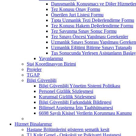
Danışmanlık Konuşmacı ve Diğer Hizmetler
Tez Konusu Onay Formu
Önerilen Juri Listesi Formu
Tıpta Uzmanlık Tezi Değerlendirme Formu
Tez Konusu Hakem Değerlendirme Formu
Tez Savunma Sınav Sonuç Formu
Tez Sınavı Öncesi Yapılması Gerekenler
Uzmanlık Sınavı Sonrası Yapılması Gereken
Uzmanlık Eğitimi Bitirme Sınavı Tutanağı
Tus Sonucunda Yerleşen Asistanların Başlayı
Yayınlarımız
Staj Koordinasyon Birimi
Projeler
TGAP
Bilgi Güvenliği
Bilgi Güvenliği Yönetim Sistemi Politikası
Personel Gizlilik Sözleşmesi
Kurumsal Gizlilik Sözleşmesi
Bilgi Güvenliği Farkındalık Bildirgesi
Bilimsel Araştırma İzin Taahhütnamesi
6698 Sayılı Kişisel Verilerin Korunması Kanunu
Hizmet Binalarımız
Hastane Bölümlerini gösteren şematik kesit
T1 Kule Genel - Onkoloji ve Psikiyatri Hastanesi