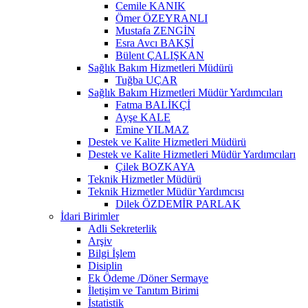
Cemile KANIK
Ömer ÖZEYRANLI
Mustafa ZENGİN
Esra Avcı BAKŞİ
Bülent ÇALIŞKAN
Sağlık Bakım Hizmetleri Müdürü
Tuğba UÇAR
Sağlık Bakım Hizmetleri Müdür Yardımcıları
Fatma BALİKÇİ
Ayşe KALE
Emine YILMAZ
Destek ve Kalite Hizmetleri Müdürü
Destek ve Kalite Hizmetleri Müdür Yardımcıları
Çilek BOZKAYA
Teknik Hizmetler Müdürü
Teknik Hizmetler Müdür Yardımcısı
Dilek ÖZDEMİR PARLAK
İdari Birimler
Adli Sekreterlik
Arşiv
Bilgi İşlem
Disiplin
Ek Ödeme /Döner Sermaye
İletişim ve Tanıtım Birimi
İstatistik