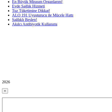
En Büyük Mirasım Organlarım!
Evde Sağlık Hizmeti
Tuz Tüketimine Dikkat!
ALO 191 Uyuşturucu ile Mücele Hattı
Sağlıklı Beslen!
Akılcı Antibiyotik Kullanımı
2026
×