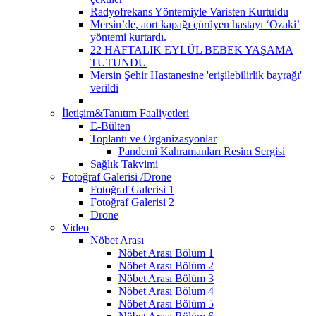
Radyofrekans Yöntemiyle Varisten Kurtuldu
Mersin’de, aort kapağı çürüyen hastayı ‘Ozaki’
yöntemi kurtardı.
22 HAFTALIK EYLÜL BEBEK YAŞAMA
TUTUNDU
Mersin Şehir Hastanesine 'erişilebilirlik bayrağı'
verildi
İletişim&Tanıtım Faaliyetleri
E-Bülten
Toplantı ve Organizasyonlar
Pandemi Kahramanları Resim Sergisi
Sağlık Takvimi
Fotoğraf Galerisi /Drone
Fotoğraf Galerisi 1
Fotoğraf Galerisi 2
Drone
Video
Nöbet Arası
Nöbet Arası Bölüm 1
Nöbet Arası Bölüm 2
Nöbet Arası Bölüm 3
Nöbet Arası Bölüm 4
Nöbet Arası Bölüm 5