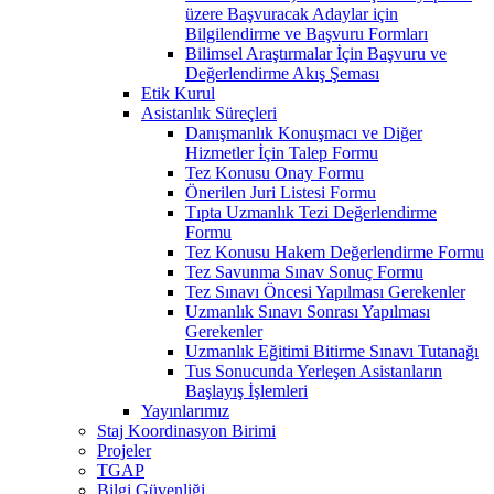
üzere Başvuracak Adaylar için
Bilgilendirme ve Başvuru Formları
Bilimsel Araştırmalar İçin Başvuru ve
Değerlendirme Akış Şeması
Etik Kurul
Asistanlık Süreçleri
Danışmanlık Konuşmacı ve Diğer
Hizmetler İçin Talep Formu
Tez Konusu Onay Formu
Önerilen Juri Listesi Formu
Tıpta Uzmanlık Tezi Değerlendirme
Formu
Tez Konusu Hakem Değerlendirme Formu
Tez Savunma Sınav Sonuç Formu
Tez Sınavı Öncesi Yapılması Gerekenler
Uzmanlık Sınavı Sonrası Yapılması
Gerekenler
Uzmanlık Eğitimi Bitirme Sınavı Tutanağı
Tus Sonucunda Yerleşen Asistanların
Başlayış İşlemleri
Yayınlarımız
Staj Koordinasyon Birimi
Projeler
TGAP
Bilgi Güvenliği