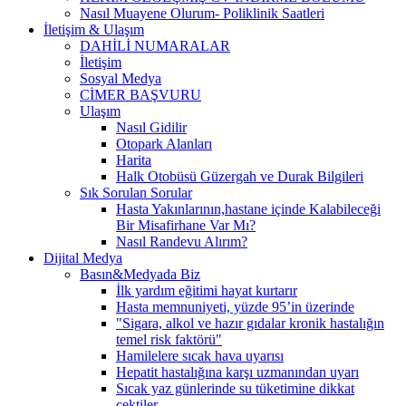
Nasıl Muayene Olurum- Poliklinik Saatleri
İletişim & Ulaşım
DAHİLİ NUMARALAR
İletişim
Sosyal Medya
CİMER BAŞVURU
Ulaşım
Nasıl Gidilir
Otopark Alanları
Harita
Halk Otobüsü Güzergah ve Durak Bilgileri
Sık Sorulan Sorular
Hasta Yakınlarının,hastane içinde Kalabileceği
Bir Misafirhane Var Mı?
Nasıl Randevu Alırım?
Dijital Medya
Basın&Medyada Biz
İlk yardım eğitimi hayat kurtarır
Hasta memnuniyeti, yüzde 95’in üzerinde
"Sigara, alkol ve hazır gıdalar kronik hastalığın
temel risk faktörü"
Hamilelere sıcak hava uyarısı
Hepatit hastalığına karşı uzmanından uyarı
Sıcak yaz günlerinde su tüketimine dikkat
çektiler