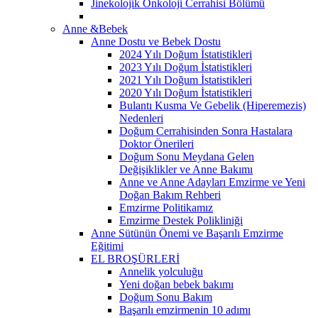
Jinekolojik Onkoloji Cerrahisi Bölümü
Anne &Bebek
Anne Dostu ve Bebek Dostu
2024 Yılı Doğum İstatistikleri
2023 Yılı Doğum İstatistikleri
2021 Yılı Doğum İstatistikleri
2020 Yılı Doğum İstatistikleri
Bulantı Kusma Ve Gebelik (Hiperemezis)
Nedenleri
Doğum Cerrahisinden Sonra Hastalara
Doktor Önerileri
Doğum Sonu Meydana Gelen
Değişiklikler ve Anne Bakımı
Anne ve Anne Adayları Emzirme ve Yeni
Doğan Bakım Rehberi
Emzirme Politikamız
Emzirme Destek Polikliniği
Anne Sütünün Önemi ve Başarılı Emzirme
Eğitimi
EL BROŞÜRLERİ
Annelik yolculuğu
Yeni doğan bebek bakımı
Doğum Sonu Bakım
Başarılı emzirmenin 10 adımı