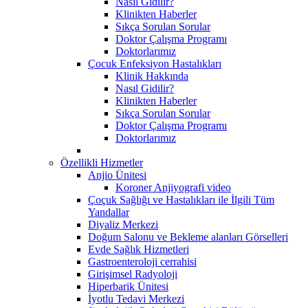
Nasıl Gidilir?
Klinikten Haberler
Sıkça Sorulan Sorular
Doktor Çalışma Programı
Doktorlarımız
Çocuk Enfeksiyon Hastalıkları
Klinik Hakkında
Nasıl Gidilir?
Klinikten Haberler
Sıkça Sorulan Sorular
Doktor Çalışma Programı
Doktorlarımız
Özellikli Hizmetler
Anjio Ünitesi
Koroner Anjiyografi video
Çoçuk Sağlığı ve Hastalıkları ile İlgili Tüm
Yandallar
Diyaliz Merkezi
Doğum Salonu ve Bekleme alanları Görselleri
Evde Sağlık Hizmetleri
Gastroenteroloji cerrahisi
Girişimsel Radyoloji
Hiperbarik Ünitesi
İyotlu Tedavi Merkezi