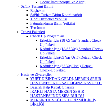
Çocuk İmmünolojisi Ve Allerji
Sağlık Turizmi Birimi
Başhekim
Sağlık Turizm Birim Koordinatörü
Tıbbi Hizmetler Yetkilisi
Faturalandırma Birim Yetkilisi
Tercüman
Tedavi Paketleri
Check Up Programları
Erkekler İçin (18-65 Yaş) Standart Check-
Up Paketi
Kadınlar İçin (18-65 Yaş) Standart Check-
Up Paketi
Erkekler İçin(65 Yaş Üstü) Detaylı Check-
Up Paketi
Kadınlar İçin (65 Yaş Üstü) Detaylı
Check-Up Paketi
Hasta ve Ziyaretçiler
YURT DIŞINDAN GELDİ, MERSİN ŞEHİR
HASTANESİ’NDE SAĞLIĞINA KAVUŞTU
Başarılı Kalp Kapak Onarımı
IRAKLI HASTA MERSİN ŞEHİR
HASTANESİ’NDE ŞİFA BULDU
MERSİN’DE SAĞLIK TURİZMİ İÇİN İŞ
BİRLİĞİ