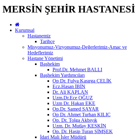
MERSİN ŞEHİR HASTANESİ
Kurumsal
Hastanemiz
Tarihçe
Misyonumuz-Vizyonumuz-Değerlerimiz-Amaç ve
Hedeflerimiz
Hastane Yönetimi
Başhekim
Prof.Dr. Mehmet BALLI
Başhekim Yardımcıları
Op Dr. Fulya Kasırga ÇELİK
Ecz.Hasan İBİN
Dr. Ali KAPLAN
Uzm.Dr.Ece OĞUZ
Uzm Dr. Hakan EKE
Op.Dr. Samed SAYAR
Op Dr. Ahmet Turhan KILIÇ
Op. Dr. Tolga Akbıyık
Uzm. Dr. Mutlay KESKİN
Op. Dr. Hasip Turan ŞİMŞEK
İdari Mali İşler Müdürü