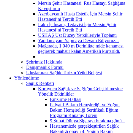
Mersin Şehir Hastanesi, Rus Hastayı Sağlığına
Kavuşturdu
Azerbaycanlı Hasta Estetik İçin Mersin Şehir
Hastanesi’ni Tercih Etti
Iraklı İş İnsanı, Tedavisi İçin Mersin Şehir
Hastanesi’ni Tercih Etti
USHAŞ Üst Düzey Yetkilileriyle Toplantı
Yapılamayanı Yapmaya Devam Ediyoruz...
Mağarada, 1.040 m Derinlikte mide kanaması
geçirerek mahsur kalan Amerikalı kurtarıldı.
Şehrimiz Hakkında
Danışmanlık Formu
Uluslararası Sağlık Turizm Yetki Belgesi
Yönlendirme
Sağlık Rehberi
Koruyucu Sağlık ve Sağlığın Geliştirilmesine
Yönelik Etkinlikler
Emzirme Haftası
Palyatif Bakım Hemşireliği ve Yoğun
Bakım Hemşireliği Sertifikalı Eğitim
Programı Kapanış Töreni
9 Şubat Dünya Sigarayı bırakma günü...
Hastanemizde gerçekleştirilen Sağlık
Bakanlığı onaylı 4. Yoğun Bakım