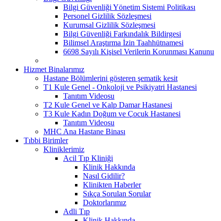
Bilgi Güvenliği Yönetim Sistemi Politikası
Personel Gizlilik Sözleşmesi
Kurumsal Gizlilik Sözleşmesi
Bilgi Güvenliği Farkındalık Bildirgesi
Bilimsel Araştırma İzin Taahhütnamesi
6698 Sayılı Kişisel Verilerin Korunması Kanunu
Hizmet Binalarımız
Hastane Bölümlerini gösteren şematik kesit
T1 Kule Genel - Onkoloji ve Psikiyatri Hastanesi
Tanıtım Videosu
T2 Kule Genel ve Kalp Damar Hastanesi
T3 Kule Kadın Doğum ve Çocuk Hastanesi
Tanıtım Videosu
MHC Ana Hastane Binası
Tıbbi Birimler
Kliniklerimiz
Acil Tıp Kliniği
Klinik Hakkında
Nasıl Gidilir?
Klinikten Haberler
Sıkça Sorulan Sorular
Doktorlarımız
Adli Tıp
Klinik Hakkında