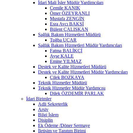
İdari Mali İşler Müdür Yardimcıları
Cemile KANIK
Ömer ÖZEYRANLI
Mustafa ZENGİN
Esra Avcı BAKŞİ
Bülent ÇALIŞKAN
Sağlık Bakım Hizmetleri Müdürü
Tuğba UÇAR
Sağlık Bakım Hizmetleri Müdür Yardımcıları
Fatma BALİKÇİ
Ayşe KALE
Emine YILMAZ
Destek ve Kalite Hizmetleri Müdürü
Destek ve Kalite Hizmetleri Müdür Yardımcıları
Çilek BOZKAYA
Teknik Hizmetler Müdürü
Teknik Hizmetler Müdür Yardımcısı
Dilek ÖZDEMİR PARLAK
İdari Birimler
Adli Sekreterlik
Arşiv
Bilgi İşlem
Disiplin
Ek Ödeme /Döner Sermaye
İletişim ve Tanıtım Birimi