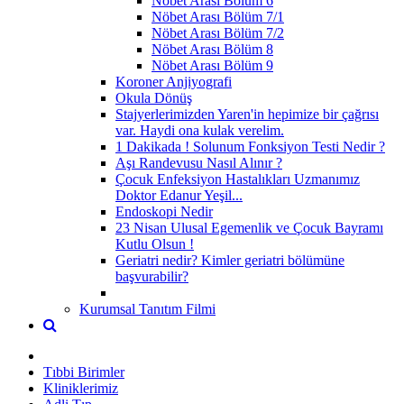
Nöbet Arası Bölüm 6
Nöbet Arası Bölüm 7/1
Nöbet Arası Bölüm 7/2
Nöbet Arası Bölüm 8
Nöbet Arası Bölüm 9
Koroner Anjiyografi
Okula Dönüş
Stajyerlerimizden Yaren'in hepimize bir çağrısı
var. Haydi ona kulak verelim.
1 Dakikada ! Solunum Fonksiyon Testi Nedir ?
Aşı Randevusu Nasıl Alınır ?
Çocuk Enfeksiyon Hastalıkları Uzmanımız
Doktor Edanur Yeşil...
Endoskopi Nedir
23 Nisan Ulusal Egemenlik ve Çocuk Bayramı
Kutlu Olsun !
Geriatri nedir? Kimler geriatri bölümüne
başvurabilir?
Kurumsal Tanıtım Filmi
Tıbbi Birimler
Kliniklerimiz