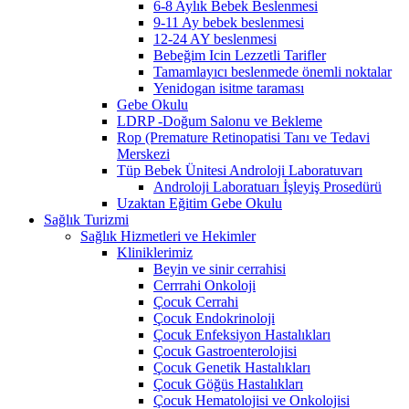
6-8 Aylık Bebek Beslenmesi
9-11 Ay bebek beslenmesi
12-24 AY beslenmesi
Bebeğim Icin Lezzetli Tarifler
Tamamlayıcı beslenmede önemli noktalar
Yenidogan isitme taraması
Gebe Okulu
LDRP -Doğum Salonu ve Bekleme
Rop (Premature Retinopatisi Tanı ve Tedavi
Merskezi
Tüp Bebek Ünitesi Androloji Laboratuvarı
Androloji Laboratuarı İşleyiş Prosedürü
Uzaktan Eğitim Gebe Okulu
Sağlık Turizmi
Sağlık Hizmetleri ve Hekimler
Kliniklerimiz
Beyin ve sinir cerrahisi
Cerrrahi Onkoloji
Çocuk Cerrahi
Çocuk Endokrinoloji
Çocuk Enfeksiyon Hastalıkları
Çocuk Gastroenterolojisi
Çocuk Genetik Hastalıkları
Çocuk Göğüs Hastalıkları
Çocuk Hematolojisi ve Onkolojisi