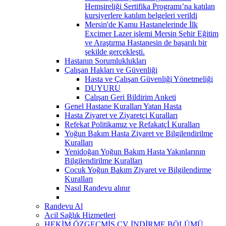
Hemşireliği Sertifika Programı’na katılan
kursiyerlere katılım belgeleri verildi
Mersin'de Kamu Hastanelerinde İlk
Excimer Lazer işlemi Mersin Şehir Eğitim
ve Araştırma Hastanesin de başarılı bir
şekilde gerçekleşti.
Hastanın Sorumluklukları
Çalışan Hakları ve Güvenliği
Hasta ve Çalışan Güvenliği Yönetmeliği
DUYURU
Çalışan Geri Bildirim Anketi
Genel Hastane Kuralları Yatan Hasta
Hasta Ziyaret ve Ziyaretçi Kuralları
Refekat Politikamız ve Refakatçİ Kuralları
Yoğun Bakım Hasta Ziyaret ve Bilgilendirilme
Kuralları
Yenidoğan Yoğun Bakım Hasta Yakınlarının
Bilgilendirilme Kuralları
Çocuk Yoğun Bakım Ziyaret ve Bilgilendirme
Kuralları
Nasıl Randevu alınır
Randevu Al
Acil Sağlık Hizmetleri
HEKİM ÖZGEÇMİŞ CV İNDİRME BÖLÜMÜ