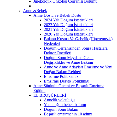
Jinekolojik Onkoloji Cerrahisi Bölümü
Anne &Bebek
Anne Dostu ve Bebek Dostu
2024 Yılı Doğum İstatistikleri
2023 Yılı Doğum İstatistikleri
2021 Yılı Doğum İstatistikleri
2020 Yılı Doğum İstatistikleri
Bulantı Kusma Ve Gebelik (Hiperemezis)
Nedenleri
Doğum Cerrahisinden Sonra Hastalara
Doktor Önerileri
Doğum Sonu Meydana Gelen
Değişiklikler ve Anne Bakımı
Anne ve Anne Adayları Emzirme ve Yeni
Doğan Bakım Rehberi
Emzirme Politikamız
Emzirme Destek Polikliniği
Anne Sütünün Önemi ve Başarılı Emzirme
Eğitimi
EL BROŞÜRLERİ
Annelik yolculuğu
Yeni doğan bebek bakımı
Doğum Sonu Bakım
Başarılı emzirmenin 10 adımı