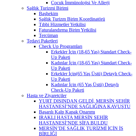
Çocuk İmmünolojisi Ve Allerji
Sağlık Turizmi Birimi
Başhekim
Sağlık Turizm Birim Koordinatörü
Tıbbi Hizmetler Yetkilisi
Faturalandırma Birim Yetkilisi
Tercüman
Tedavi Paketleri
Check Up Programları
Erkekler İçin (18-65 Yaş) Standart Check-
Up Paketi
Kadınlar İçin (18-65 Yaş) Standart Check-
Up Paketi
Erkekler İçin(65 Yaş Üstü) Detaylı Check-
Up Paketi
Kadınlar İçin (65 Yaş Üstü) Detaylı
Check-Up Paketi
Hasta ve Ziyaretçiler
YURT DIŞINDAN GELDİ, MERSİN ŞEHİR
HASTANESİ’NDE SAĞLIĞINA KAVUŞTU
Başarılı Kalp Kapak Onarımı
IRAKLI HASTA MERSİN ŞEHİR
HASTANESİ’NDE ŞİFA BULDU
MERSİN’DE SAĞLIK TURİZMİ İÇİN İŞ
BİRLİĞİ