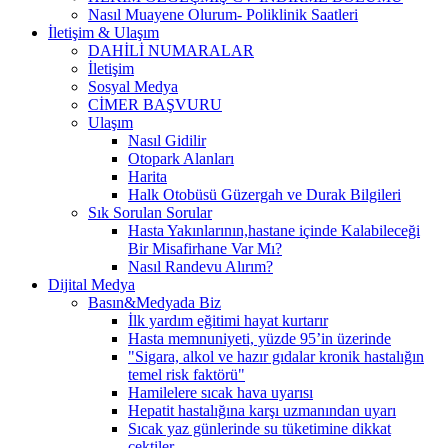
Nasıl Muayene Olurum- Poliklinik Saatleri
İletişim & Ulaşım
DAHİLİ NUMARALAR
İletişim
Sosyal Medya
CİMER BAŞVURU
Ulaşım
Nasıl Gidilir
Otopark Alanları
Harita
Halk Otobüsü Güzergah ve Durak Bilgileri
Sık Sorulan Sorular
Hasta Yakınlarının,hastane içinde Kalabileceği
Bir Misafirhane Var Mı?
Nasıl Randevu Alırım?
Dijital Medya
Basın&Medyada Biz
İlk yardım eğitimi hayat kurtarır
Hasta memnuniyeti, yüzde 95’in üzerinde
"Sigara, alkol ve hazır gıdalar kronik hastalığın
temel risk faktörü"
Hamilelere sıcak hava uyarısı
Hepatit hastalığına karşı uzmanından uyarı
Sıcak yaz günlerinde su tüketimine dikkat
çektiler