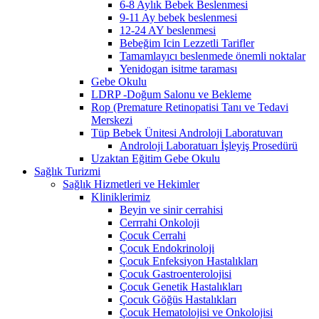
6-8 Aylık Bebek Beslenmesi
9-11 Ay bebek beslenmesi
12-24 AY beslenmesi
Bebeğim Icin Lezzetli Tarifler
Tamamlayıcı beslenmede önemli noktalar
Yenidogan isitme taraması
Gebe Okulu
LDRP -Doğum Salonu ve Bekleme
Rop (Premature Retinopatisi Tanı ve Tedavi
Merskezi
Tüp Bebek Ünitesi Androloji Laboratuvarı
Androloji Laboratuarı İşleyiş Prosedürü
Uzaktan Eğitim Gebe Okulu
Sağlık Turizmi
Sağlık Hizmetleri ve Hekimler
Kliniklerimiz
Beyin ve sinir cerrahisi
Cerrrahi Onkoloji
Çocuk Cerrahi
Çocuk Endokrinoloji
Çocuk Enfeksiyon Hastalıkları
Çocuk Gastroenterolojisi
Çocuk Genetik Hastalıkları
Çocuk Göğüs Hastalıkları
Çocuk Hematolojisi ve Onkolojisi