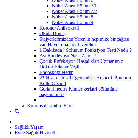
Nöbet Arası Bölüm 6
Nöbet Arası Bölüm 7/1
Nöbet Arası Bölüm 7/2
Nöbet Arası Bölüm 8
Nöbet Arası Bölüm 9
Koroner Anjiyografi
Okula Dönüş
Stajyerlerimizden Yaren'in hepimize bir çağrısı
var. Haydi ona kulak verelim.
1 Dakikada ! Solunum Fonksiyon Testi Nedir ?
Aşı Randevusu Nasıl Alınır ?
Çocuk Enfeksiyon Hastalıkları Uzmanımız
Doktor Edanur Yeşil...
Endoskopi Nedir
23 Nisan Ulusal Egemenlik ve Çocuk Bayramı
Kutlu Olsun !
Geriatri nedir? Kimler geriatri bölümüne
başvurabilir?
Kurumsal Tanıtım Filmi
Sağlıklı Yaşam
Evde Sağlık Hizmeti