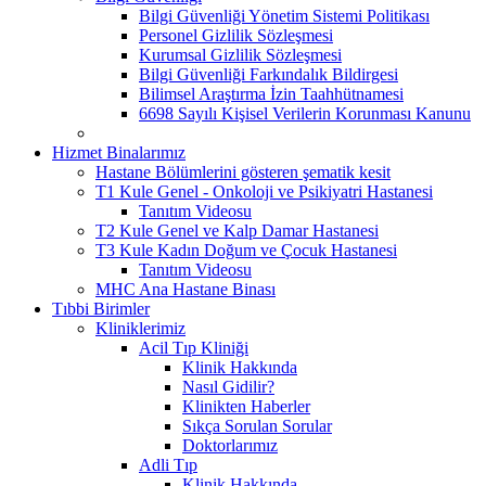
Bilgi Güvenliği Yönetim Sistemi Politikası
Personel Gizlilik Sözleşmesi
Kurumsal Gizlilik Sözleşmesi
Bilgi Güvenliği Farkındalık Bildirgesi
Bilimsel Araştırma İzin Taahhütnamesi
6698 Sayılı Kişisel Verilerin Korunması Kanunu
Hizmet Binalarımız
Hastane Bölümlerini gösteren şematik kesit
T1 Kule Genel - Onkoloji ve Psikiyatri Hastanesi
Tanıtım Videosu
T2 Kule Genel ve Kalp Damar Hastanesi
T3 Kule Kadın Doğum ve Çocuk Hastanesi
Tanıtım Videosu
MHC Ana Hastane Binası
Tıbbi Birimler
Kliniklerimiz
Acil Tıp Kliniği
Klinik Hakkında
Nasıl Gidilir?
Klinikten Haberler
Sıkça Sorulan Sorular
Doktorlarımız
Adli Tıp
Klinik Hakkında