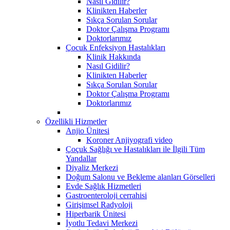
Nasıl Gidilir?
Klinikten Haberler
Sıkça Sorulan Sorular
Doktor Çalışma Programı
Doktorlarımız
Çocuk Enfeksiyon Hastalıkları
Klinik Hakkında
Nasıl Gidilir?
Klinikten Haberler
Sıkça Sorulan Sorular
Doktor Çalışma Programı
Doktorlarımız
Özellikli Hizmetler
Anjio Ünitesi
Koroner Anjiyografi video
Çoçuk Sağlığı ve Hastalıkları ile İlgili Tüm
Yandallar
Diyaliz Merkezi
Doğum Salonu ve Bekleme alanları Görselleri
Evde Sağlık Hizmetleri
Gastroenteroloji cerrahisi
Girişimsel Radyoloji
Hiperbarik Ünitesi
İyotlu Tedavi Merkezi