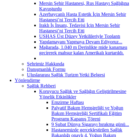
Mersin Şehir Hastanesi, Rus Hastayı Sağlığına
Kavuşturdu
Azerbaycanlı Hasta Estetik İçin Mersin Şehir
Hastanesi’ni Tercih Etti
Iraklı İş İnsanı, Tedavisi İçin Mersin Şehir
Hastanesi’ni Tercih Etti
USHAŞ Üst Düzey Yetkilileriyle Toplantı
Yapılamayanı Yapmaya Devam Ediyoruz...
Mağarada, 1.040 m Derinlikte mide kanaması
geçirerek mahsur kalan Amerikalı kurtarıldı.
Şehrimiz Hakkında
Danışmanlık Formu
Uluslararası Sağlık Turizm Yetki Belgesi
Yönlendirme
Sağlık Rehberi
Koruyucu Sağlık ve Sağlığın Geliştirilmesine
Yönelik Etkinlikler
Emzirme Haftası
Palyatif Bakım Hemşireliği ve Yoğun
Bakım Hemşireliği Sertifikalı Eğitim
Programı Kapanış Töreni
9 Şubat Dünya Sigarayı bırakma günü...
Hastanemizde gerçekleştirilen Sağlık
Bakanlığı onaylı 4. Yoğun Bakım