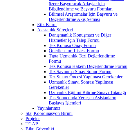
üzere Başvuracak Adaylar için
Bilgilendirme ve Başvuru Formları
Bilimsel Araştırmalar İçin Başvuru ve
Değerlendirme Akış Şeması
Etik Kurul
Asistanlık Süreçleri
Danışmanlık Konuşmacı ve Diğer
Hizmetler İçin Talep Formu
Tez Konusu Onay Formu
Önerilen Juri Listesi Formu
Tıpta Uzmanlık Tezi Değerlendirme
Formu
Tez Konusu Hakem Değerlendirme Formu
Tez Savunma Sınav Sonuç Formu
Tez Sınavı Öncesi Yapılması Gerekenler
Uzmanlık Sınavı Sonrası Yapılması
Gerekenler
Uzmanlık Eğitimi Bitirme Sınavı Tutanağı
Tus Sonucunda Yerleşen Asistanların
Başlayış İşlemleri
Yayınlarımız
Staj Koordinasyon Birimi
Projeler
TGAP
Bilgi Güvenliği