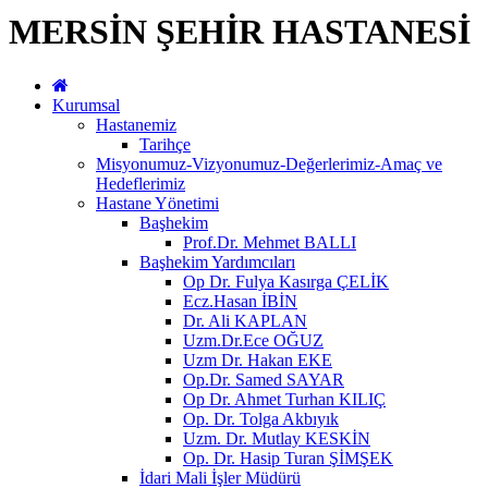
MERSİN ŞEHİR HASTANESİ
Kurumsal
Hastanemiz
Tarihçe
Misyonumuz-Vizyonumuz-Değerlerimiz-Amaç ve
Hedeflerimiz
Hastane Yönetimi
Başhekim
Prof.Dr. Mehmet BALLI
Başhekim Yardımcıları
Op Dr. Fulya Kasırga ÇELİK
Ecz.Hasan İBİN
Dr. Ali KAPLAN
Uzm.Dr.Ece OĞUZ
Uzm Dr. Hakan EKE
Op.Dr. Samed SAYAR
Op Dr. Ahmet Turhan KILIÇ
Op. Dr. Tolga Akbıyık
Uzm. Dr. Mutlay KESKİN
Op. Dr. Hasip Turan ŞİMŞEK
İdari Mali İşler Müdürü