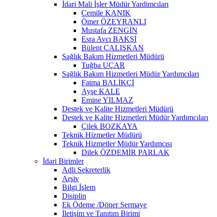
İdari Mali İşler Müdür Yardimcıları
Cemile KANIK
Ömer ÖZEYRANLI
Mustafa ZENGİN
Esra Avcı BAKŞİ
Bülent ÇALIŞKAN
Sağlık Bakım Hizmetleri Müdürü
Tuğba UÇAR
Sağlık Bakım Hizmetleri Müdür Yardımcıları
Fatma BALİKÇİ
Ayşe KALE
Emine YILMAZ
Destek ve Kalite Hizmetleri Müdürü
Destek ve Kalite Hizmetleri Müdür Yardımcıları
Çilek BOZKAYA
Teknik Hizmetler Müdürü
Teknik Hizmetler Müdür Yardımcısı
Dilek ÖZDEMİR PARLAK
İdari Birimler
Adli Sekreterlik
Arşiv
Bilgi İşlem
Disiplin
Ek Ödeme /Döner Sermaye
İletişim ve Tanıtım Birimi