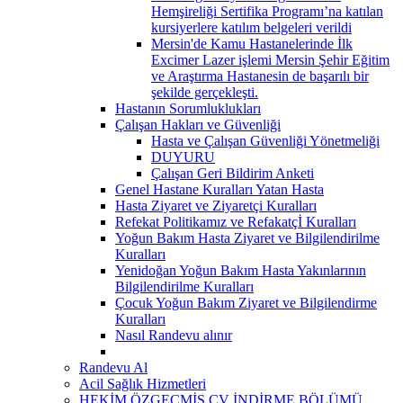
Hemşireliği Sertifika Programı’na katılan
kursiyerlere katılım belgeleri verildi
Mersin'de Kamu Hastanelerinde İlk
Excimer Lazer işlemi Mersin Şehir Eğitim
ve Araştırma Hastanesin de başarılı bir
şekilde gerçekleşti.
Hastanın Sorumluklukları
Çalışan Hakları ve Güvenliği
Hasta ve Çalışan Güvenliği Yönetmeliği
DUYURU
Çalışan Geri Bildirim Anketi
Genel Hastane Kuralları Yatan Hasta
Hasta Ziyaret ve Ziyaretçi Kuralları
Refekat Politikamız ve Refakatçİ Kuralları
Yoğun Bakım Hasta Ziyaret ve Bilgilendirilme
Kuralları
Yenidoğan Yoğun Bakım Hasta Yakınlarının
Bilgilendirilme Kuralları
Çocuk Yoğun Bakım Ziyaret ve Bilgilendirme
Kuralları
Nasıl Randevu alınır
Randevu Al
Acil Sağlık Hizmetleri
HEKİM ÖZGEÇMİŞ CV İNDİRME BÖLÜMÜ