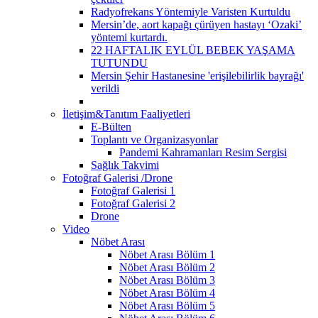
Radyofrekans Yöntemiyle Varisten Kurtuldu
Mersin’de, aort kapağı çürüyen hastayı ‘Ozaki’
yöntemi kurtardı.
22 HAFTALIK EYLÜL BEBEK YAŞAMA
TUTUNDU
Mersin Şehir Hastanesine 'erişilebilirlik bayrağı'
verildi
İletişim&Tanıtım Faaliyetleri
E-Bülten
Toplantı ve Organizasyonlar
Pandemi Kahramanları Resim Sergisi
Sağlık Takvimi
Fotoğraf Galerisi /Drone
Fotoğraf Galerisi 1
Fotoğraf Galerisi 2
Drone
Video
Nöbet Arası
Nöbet Arası Bölüm 1
Nöbet Arası Bölüm 2
Nöbet Arası Bölüm 3
Nöbet Arası Bölüm 4
Nöbet Arası Bölüm 5