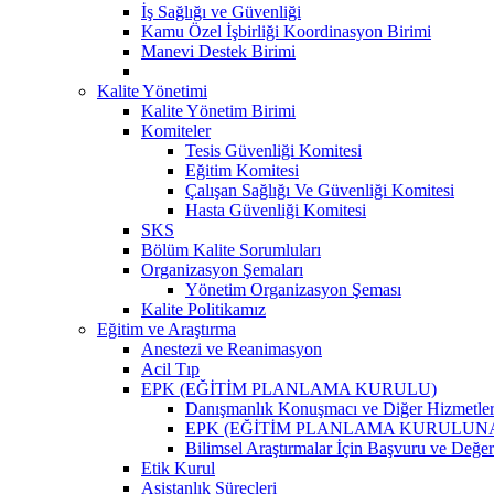
İş Sağlığı ve Güvenliği
Kamu Özel İşbirliği Koordinasyon Birimi
Manevi Destek Birimi
Kalite Yönetimi
Kalite Yönetim Birimi
Komiteler
Tesis Güvenliği Komitesi
Eğitim Komitesi
Çalışan Sağlığı Ve Güvenliği Komitesi
Hasta Güvenliği Komitesi
SKS
Bölüm Kalite Sorumluları
Organizasyon Şemaları
Yönetim Organizasyon Şeması
Kalite Politikamız
Eğitim ve Araştırma
Anestezi ve Reanimasyon
Acil Tıp
EPK (EĞİTİM PLANLAMA KURULU)
Danışmanlık Konuşmacı ve Diğer Hizmetler
EPK (EĞİTİM PLANLAMA KURULUNA )Klinik
Bilimsel Araştırmalar İçin Başvuru ve Değe
Etik Kurul
Asistanlık Süreçleri