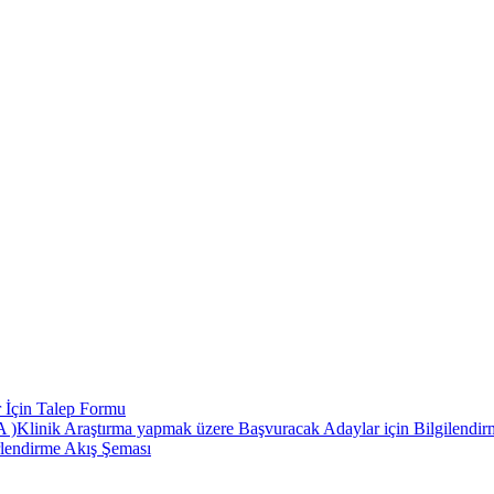
 İçin Talep Formu
 Araştırma yapmak üzere Başvuracak Adaylar için Bilgilendirme
rlendirme Akış Şeması