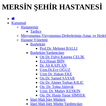
MERSİN ŞEHİR HASTANESİ
Kurumsal
Hastanemiz
Tarihçe
Misyonumuz-Vizyonumuz-Değerlerimiz-Amaç ve Hedefl
Hastane Yönetimi
Başhekim
Prof.Dr. Mehmet BALLI
Başhekim Yardımcıları
Op Dr. Fulya Kasırga ÇELİK
Ecz.Hasan İBİN
Dr. Ali KAPLAN
Uzm.Dr.Ece OĞUZ
Uzm Dr. Hakan EKE
Op.Dr. Samed SAYAR
Op Dr. Ahmet Turhan KILIÇ
Op. Dr. Tolga Akbıyık
Uzm. Dr. Mutlay KESKİN
Op. Dr. Hasip Turan ŞİMŞEK
İdari Mali İşler Müdürü
İdari Mali İşler Müdür Yardimcıları