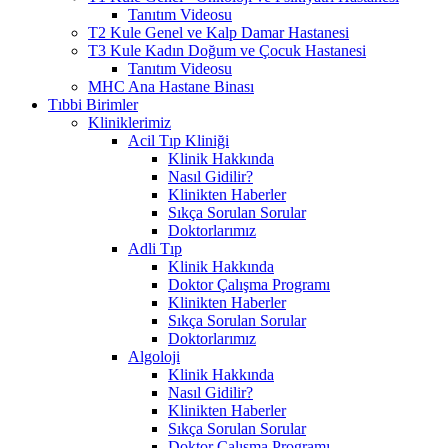
Tanıtım Videosu
T2 Kule Genel ve Kalp Damar Hastanesi
T3 Kule Kadın Doğum ve Çocuk Hastanesi
Tanıtım Videosu
MHC Ana Hastane Binası
Tıbbi Birimler
Kliniklerimiz
Acil Tıp Kliniği
Klinik Hakkında
Nasıl Gidilir?
Klinikten Haberler
Sıkça Sorulan Sorular
Doktorlarımız
Adli Tıp
Klinik Hakkında
Doktor Çalışma Programı
Klinikten Haberler
Sıkça Sorulan Sorular
Doktorlarımız
Algoloji
Klinik Hakkında
Nasıl Gidilir?
Klinikten Haberler
Sıkça Sorulan Sorular
Doktor Çalışma Programı