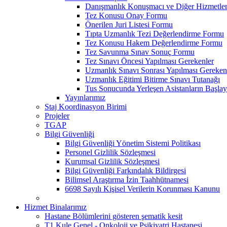
Danışmanlık Konuşmacı ve Diğer Hizmetler
Tez Konusu Onay Formu
Önerilen Juri Listesi Formu
Tıpta Uzmanlık Tezi Değerlendirme Formu
Tez Konusu Hakem Değerlendirme Formu
Tez Savunma Sınav Sonuç Formu
Tez Sınavı Öncesi Yapılması Gerekenler
Uzmanlık Sınavı Sonrası Yapılması Gereken
Uzmanlık Eğitimi Bitirme Sınavı Tutanağı
Tus Sonucunda Yerleşen Asistanların Başlayı
Yayınlarımız
Staj Koordinasyon Birimi
Projeler
TGAP
Bilgi Güvenliği
Bilgi Güvenliği Yönetim Sistemi Politikası
Personel Gizlilik Sözleşmesi
Kurumsal Gizlilik Sözleşmesi
Bilgi Güvenliği Farkındalık Bildirgesi
Bilimsel Araştırma İzin Taahhütnamesi
6698 Sayılı Kişisel Verilerin Korunması Kanunu
Hizmet Binalarımız
Hastane Bölümlerini gösteren şematik kesit
T1 Kule Genel - Onkoloji ve Psikiyatri Hastanesi