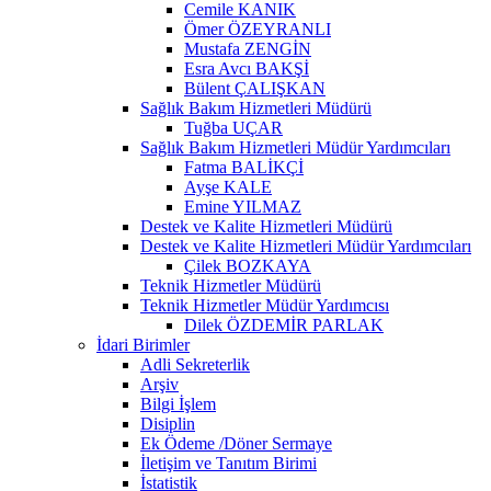
Cemile KANIK
Ömer ÖZEYRANLI
Mustafa ZENGİN
Esra Avcı BAKŞİ
Bülent ÇALIŞKAN
Sağlık Bakım Hizmetleri Müdürü
Tuğba UÇAR
Sağlık Bakım Hizmetleri Müdür Yardımcıları
Fatma BALİKÇİ
Ayşe KALE
Emine YILMAZ
Destek ve Kalite Hizmetleri Müdürü
Destek ve Kalite Hizmetleri Müdür Yardımcıları
Çilek BOZKAYA
Teknik Hizmetler Müdürü
Teknik Hizmetler Müdür Yardımcısı
Dilek ÖZDEMİR PARLAK
İdari Birimler
Adli Sekreterlik
Arşiv
Bilgi İşlem
Disiplin
Ek Ödeme /Döner Sermaye
İletişim ve Tanıtım Birimi
İstatistik