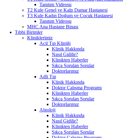
Tanıtım Videosu
T2 Kule Genel ve Kalp Damar Hastanesi
T3 Kule Kadın Doğum ve Çocuk Hastanesi
Tanıtım Videosu
MHC Ana Hastane Binası
Tıbbi Birimler
Kliniklerimiz
Acil Tıp Kliniği
Klinik Hakkında
Nasıl Gidilir?
Klinikten Haberler
Sıkça Sorulan Sorular
Doktorlarımız
Adli Tıp
Klinik Hakkında
Doktor Çalışma Programı
Klinikten Haberler
Sıkça Sorulan Sorular
Doktorlarımız
Algoloji
Klinik Hakkında
Nasıl Gidilir?
Klinikten Haberler
Sıkça Sorulan Sorular
Doktor Çalışma Programı