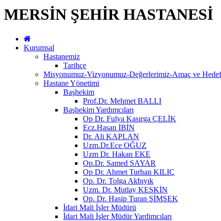
MERSİN ŞEHİR HASTANESİ
Kurumsal
Hastanemiz
Tarihçe
Misyonumuz-Vizyonumuz-Değerlerimiz-Amaç ve Hedefl
Hastane Yönetimi
Başhekim
Prof.Dr. Mehmet BALLI
Başhekim Yardımcıları
Op Dr. Fulya Kasırga ÇELİK
Ecz.Hasan İBİN
Dr. Ali KAPLAN
Uzm.Dr.Ece OĞUZ
Uzm Dr. Hakan EKE
Op.Dr. Samed SAYAR
Op Dr. Ahmet Turhan KILIÇ
Op. Dr. Tolga Akbıyık
Uzm. Dr. Mutlay KESKİN
Op. Dr. Hasip Turan ŞİMŞEK
İdari Mali İşler Müdürü
İdari Mali İşler Müdür Yardimcıları