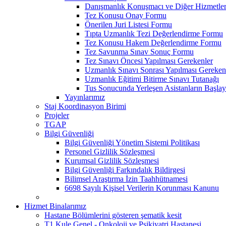
Danışmanlık Konuşmacı ve Diğer Hizmetler
Tez Konusu Onay Formu
Önerilen Juri Listesi Formu
Tıpta Uzmanlık Tezi Değerlendirme Formu
Tez Konusu Hakem Değerlendirme Formu
Tez Savunma Sınav Sonuç Formu
Tez Sınavı Öncesi Yapılması Gerekenler
Uzmanlık Sınavı Sonrası Yapılması Gereken
Uzmanlık Eğitimi Bitirme Sınavı Tutanağı
Tus Sonucunda Yerleşen Asistanların Başlayı
Yayınlarımız
Staj Koordinasyon Birimi
Projeler
TGAP
Bilgi Güvenliği
Bilgi Güvenliği Yönetim Sistemi Politikası
Personel Gizlilik Sözleşmesi
Kurumsal Gizlilik Sözleşmesi
Bilgi Güvenliği Farkındalık Bildirgesi
Bilimsel Araştırma İzin Taahhütnamesi
6698 Sayılı Kişisel Verilerin Korunması Kanunu
Hizmet Binalarımız
Hastane Bölümlerini gösteren şematik kesit
T1 Kule Genel - Onkoloji ve Psikiyatri Hastanesi