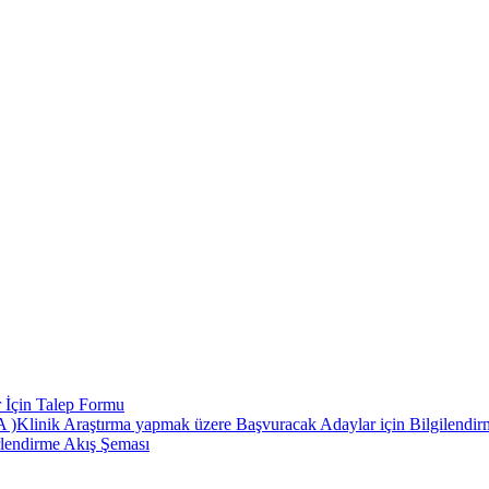
 İçin Talep Formu
 Araştırma yapmak üzere Başvuracak Adaylar için Bilgilendirme
rlendirme Akış Şeması