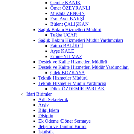
Cemile KANIK
Ömer ÖZEYRANLI
Mustafa ZENGİN
Esra Avcı BAKŞİ
Bülent ÇALIŞKAN
Sağlık Bakım Hizmetleri Müdürü
Tuğba UÇAR
Sağlık Bakım Hizmetleri Müdür Yardımcıları
Fatma BALİKÇİ
Ayşe KALE
Emine YILMAZ
Destek ve Kalite Hizmetleri Müdürü
Destek ve Kalite Hizmetleri Müdür Yardımcıları
Çilek BOZKAYA
Teknik Hizmetler Müdürü
Teknik Hizmetler Müdür Yardımcısı
Dilek ÖZDEMİR PARLAK
İdari Birimler
Adli Sekreterlik
Arşiv
Bilgi İşlem
Disiplin
Ek Ödeme /Döner Sermaye
İletişim ve Tanıtım Birimi
İstatistik