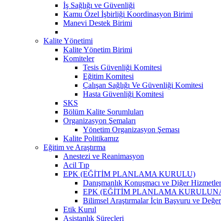
İş Sağlığı ve Güvenliği
Kamu Özel İşbirliği Koordinasyon Birimi
Manevi Destek Birimi
Kalite Yönetimi
Kalite Yönetim Birimi
Komiteler
Tesis Güvenliği Komitesi
Eğitim Komitesi
Çalışan Sağlığı Ve Güvenliği Komitesi
Hasta Güvenliği Komitesi
SKS
Bölüm Kalite Sorumluları
Organizasyon Şemaları
Yönetim Organizasyon Şeması
Kalite Politikamız
Eğitim ve Araştırma
Anestezi ve Reanimasyon
Acil Tıp
EPK (EĞİTİM PLANLAMA KURULU)
Danışmanlık Konuşmacı ve Diğer Hizmetler
EPK (EĞİTİM PLANLAMA KURULUNA )Klinik
Bilimsel Araştırmalar İçin Başvuru ve Değe
Etik Kurul
Asistanlık Süreçleri