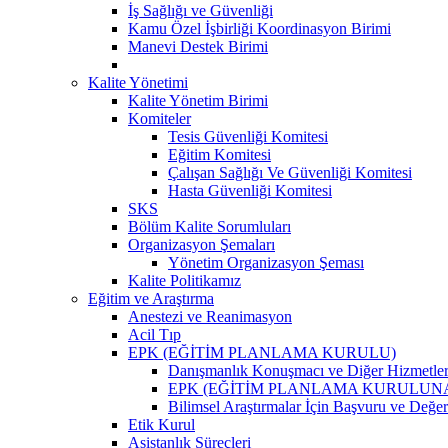
İş Sağlığı ve Güvenliği
Kamu Özel İşbirliği Koordinasyon Birimi
Manevi Destek Birimi
Kalite Yönetimi
Kalite Yönetim Birimi
Komiteler
Tesis Güvenliği Komitesi
Eğitim Komitesi
Çalışan Sağlığı Ve Güvenliği Komitesi
Hasta Güvenliği Komitesi
SKS
Bölüm Kalite Sorumluları
Organizasyon Şemaları
Yönetim Organizasyon Şeması
Kalite Politikamız
Eğitim ve Araştırma
Anestezi ve Reanimasyon
Acil Tıp
EPK (EĞİTİM PLANLAMA KURULU)
Danışmanlık Konuşmacı ve Diğer Hizmetler
EPK (EĞİTİM PLANLAMA KURULUNA )Klinik
Bilimsel Araştırmalar İçin Başvuru ve Değe
Etik Kurul
Asistanlık Süreçleri