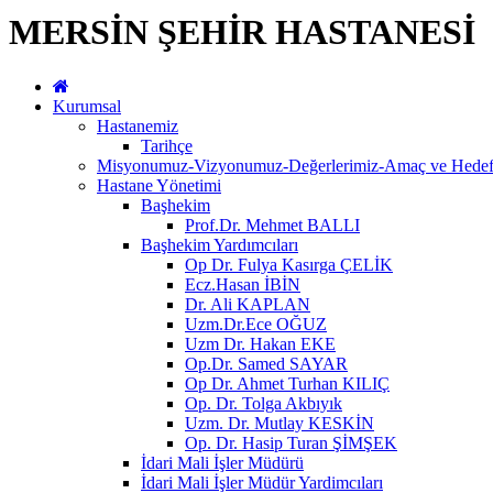
MERSİN ŞEHİR HASTANESİ
Kurumsal
Hastanemiz
Tarihçe
Misyonumuz-Vizyonumuz-Değerlerimiz-Amaç ve Hedefl
Hastane Yönetimi
Başhekim
Prof.Dr. Mehmet BALLI
Başhekim Yardımcıları
Op Dr. Fulya Kasırga ÇELİK
Ecz.Hasan İBİN
Dr. Ali KAPLAN
Uzm.Dr.Ece OĞUZ
Uzm Dr. Hakan EKE
Op.Dr. Samed SAYAR
Op Dr. Ahmet Turhan KILIÇ
Op. Dr. Tolga Akbıyık
Uzm. Dr. Mutlay KESKİN
Op. Dr. Hasip Turan ŞİMŞEK
İdari Mali İşler Müdürü
İdari Mali İşler Müdür Yardimcıları