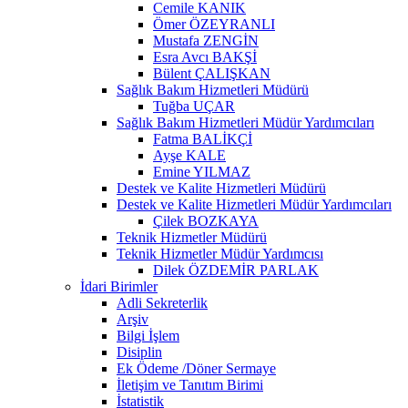
Cemile KANIK
Ömer ÖZEYRANLI
Mustafa ZENGİN
Esra Avcı BAKŞİ
Bülent ÇALIŞKAN
Sağlık Bakım Hizmetleri Müdürü
Tuğba UÇAR
Sağlık Bakım Hizmetleri Müdür Yardımcıları
Fatma BALİKÇİ
Ayşe KALE
Emine YILMAZ
Destek ve Kalite Hizmetleri Müdürü
Destek ve Kalite Hizmetleri Müdür Yardımcıları
Çilek BOZKAYA
Teknik Hizmetler Müdürü
Teknik Hizmetler Müdür Yardımcısı
Dilek ÖZDEMİR PARLAK
İdari Birimler
Adli Sekreterlik
Arşiv
Bilgi İşlem
Disiplin
Ek Ödeme /Döner Sermaye
İletişim ve Tanıtım Birimi
İstatistik