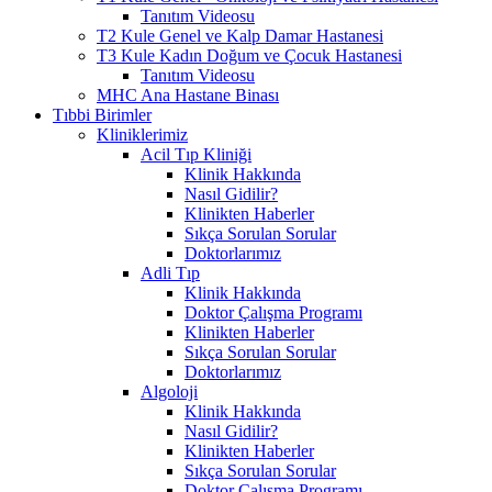
Tanıtım Videosu
T2 Kule Genel ve Kalp Damar Hastanesi
T3 Kule Kadın Doğum ve Çocuk Hastanesi
Tanıtım Videosu
MHC Ana Hastane Binası
Tıbbi Birimler
Kliniklerimiz
Acil Tıp Kliniği
Klinik Hakkında
Nasıl Gidilir?
Klinikten Haberler
Sıkça Sorulan Sorular
Doktorlarımız
Adli Tıp
Klinik Hakkında
Doktor Çalışma Programı
Klinikten Haberler
Sıkça Sorulan Sorular
Doktorlarımız
Algoloji
Klinik Hakkında
Nasıl Gidilir?
Klinikten Haberler
Sıkça Sorulan Sorular
Doktor Çalışma Programı