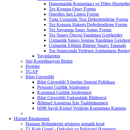
Danışmanlık Konuşmacı ve Diğer Hizmetler
Tez Konusu Onay Formu
Önerilen Juri Listesi Formu
Tıpta Uzmanlık Tezi Değerlendirme Formu
Tez Konusu Hakem Değerlendirme Formu
Tez Savunma Sınav Sonuç Formu
Tez Sınavı Öncesi Yapılması Gerekenler
Uzmanlık Sınavı Sonrası Yapılması Gereken
Uzmanlık Eğitimi Bitirme Sınavı Tutanağı
Tus Sonucunda Yerleşen Asistanların Başlayı
Yayınlarımız
Staj Koordinasyon Birimi
Projeler
TGAP
Bilgi Güvenliği
Bilgi Güvenliği Yönetim Sistemi Politikası
Personel Gizlilik Sözleşmesi
Kurumsal Gizlilik Sözleşmesi
Bilgi Güvenliği Farkındalık Bildirgesi
Bilimsel Araştırma İzin Taahhütnamesi
6698 Sayılı Kişisel Verilerin Korunması Kanunu
Hizmet Binalarımız
Hastane Bölümlerini gösteren şematik kesit
T1 Kule Genel - Onkoloji ve Psikiyatri Hastanesi