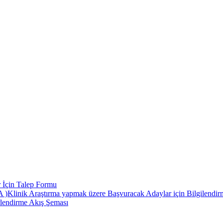
 İçin Talep Formu
 Araştırma yapmak üzere Başvuracak Adaylar için Bilgilendirme
rlendirme Akış Şeması