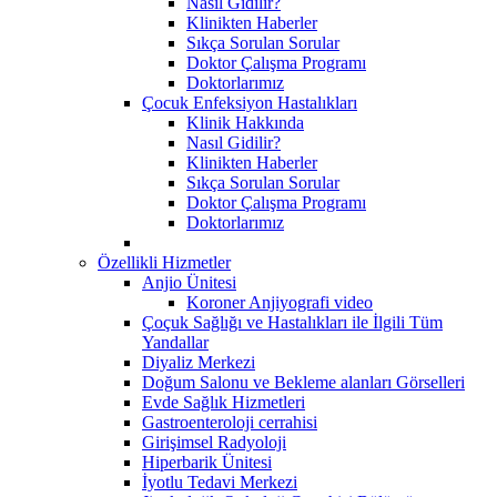
Nasıl Gidilir?
Klinikten Haberler
Sıkça Sorulan Sorular
Doktor Çalışma Programı
Doktorlarımız
Çocuk Enfeksiyon Hastalıkları
Klinik Hakkında
Nasıl Gidilir?
Klinikten Haberler
Sıkça Sorulan Sorular
Doktor Çalışma Programı
Doktorlarımız
Özellikli Hizmetler
Anjio Ünitesi
Koroner Anjiyografi video
Çoçuk Sağlığı ve Hastalıkları ile İlgili Tüm
Yandallar
Diyaliz Merkezi
Doğum Salonu ve Bekleme alanları Görselleri
Evde Sağlık Hizmetleri
Gastroenteroloji cerrahisi
Girişimsel Radyoloji
Hiperbarik Ünitesi
İyotlu Tedavi Merkezi