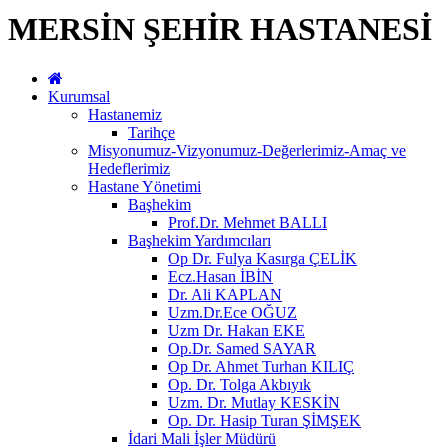
MERSİN ŞEHİR HASTANESİ
Kurumsal
Hastanemiz
Tarihçe
Misyonumuz-Vizyonumuz-Değerlerimiz-Amaç ve
Hedeflerimiz
Hastane Yönetimi
Başhekim
Prof.Dr. Mehmet BALLI
Başhekim Yardımcıları
Op Dr. Fulya Kasırga ÇELİK
Ecz.Hasan İBİN
Dr. Ali KAPLAN
Uzm.Dr.Ece OĞUZ
Uzm Dr. Hakan EKE
Op.Dr. Samed SAYAR
Op Dr. Ahmet Turhan KILIÇ
Op. Dr. Tolga Akbıyık
Uzm. Dr. Mutlay KESKİN
Op. Dr. Hasip Turan ŞİMŞEK
İdari Mali İşler Müdürü