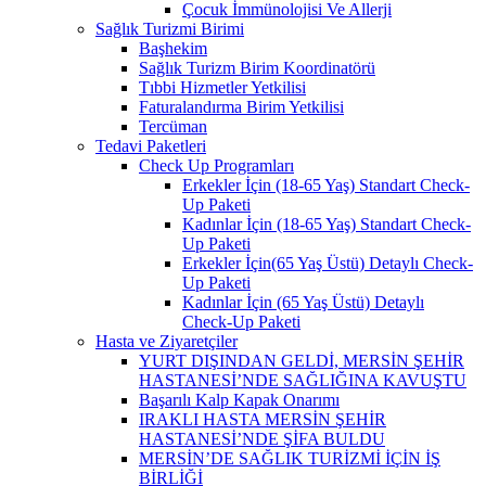
Çocuk İmmünolojisi Ve Allerji
Sağlık Turizmi Birimi
Başhekim
Sağlık Turizm Birim Koordinatörü
Tıbbi Hizmetler Yetkilisi
Faturalandırma Birim Yetkilisi
Tercüman
Tedavi Paketleri
Check Up Programları
Erkekler İçin (18-65 Yaş) Standart Check-
Up Paketi
Kadınlar İçin (18-65 Yaş) Standart Check-
Up Paketi
Erkekler İçin(65 Yaş Üstü) Detaylı Check-
Up Paketi
Kadınlar İçin (65 Yaş Üstü) Detaylı
Check-Up Paketi
Hasta ve Ziyaretçiler
YURT DIŞINDAN GELDİ, MERSİN ŞEHİR
HASTANESİ’NDE SAĞLIĞINA KAVUŞTU
Başarılı Kalp Kapak Onarımı
IRAKLI HASTA MERSİN ŞEHİR
HASTANESİ’NDE ŞİFA BULDU
MERSİN’DE SAĞLIK TURİZMİ İÇİN İŞ
BİRLİĞİ