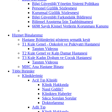
Bilgi Güvenliği Yönetim Sistemi Politikası
Personel Gizlilik Sözleşmesi
Kurumsal Gizlilik Sözleşmesi
Bilgi Güvenliği Farkındalık Bildirgesi
Bilimsel Araştırma İzin Taahhütnamesi
6698 Sayılı Kişisel Verilerin Korunması Kanunu
Hizmet Binalarımız
Hastane Bölümlerini gösteren şematik kesit
T1 Kule Genel - Onkoloji ve Psikiyatri Hastanesi
Tanıtım Videosu
T2 Kule Genel ve Kalp Damar Hastanesi
T3 Kule Kadın Doğum ve Çocuk Hastanesi
Tanıtım Videosu
MHC Ana Hastane Binası
Tıbbi Birimler
Kliniklerimiz
Acil Tıp Kliniği
Klinik Hakkında
Nasıl Gidilir?
Klinikten Haberler
Sıkça Sorulan Sorular
Doktorlarımız
Adli Tıp
Klinik Hakkında