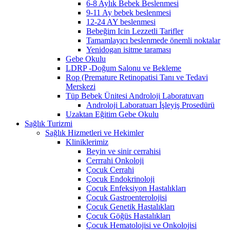
6-8 Aylık Bebek Beslenmesi
9-11 Ay bebek beslenmesi
12-24 AY beslenmesi
Bebeğim Icin Lezzetli Tarifler
Tamamlayıcı beslenmede önemli noktalar
Yenidogan isitme taraması
Gebe Okulu
LDRP -Doğum Salonu ve Bekleme
Rop (Premature Retinopatisi Tanı ve Tedavi
Merskezi
Tüp Bebek Ünitesi Androloji Laboratuvarı
Androloji Laboratuarı İşleyiş Prosedürü
Uzaktan Eğitim Gebe Okulu
Sağlık Turizmi
Sağlık Hizmetleri ve Hekimler
Kliniklerimiz
Beyin ve sinir cerrahisi
Cerrrahi Onkoloji
Çocuk Cerrahi
Çocuk Endokrinoloji
Çocuk Enfeksiyon Hastalıkları
Çocuk Gastroenterolojisi
Çocuk Genetik Hastalıkları
Çocuk Göğüs Hastalıkları
Çocuk Hematolojisi ve Onkolojisi