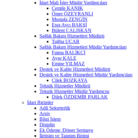
İdari Mali İşler Müdür Yardimcıları
Cemile KANIK
Ömer ÖZEYRANLI
Mustafa ZENGİN
Esra Avcı BAKŞİ
Bülent ÇALIŞKAN
Sağlık Bakım Hizmetleri Müdürü
Tuğba UÇAR
Sağlık Bakım Hizmetleri Müdür Yardımcıları
Fatma BALİKÇİ
Ayşe KALE
Emine YILMAZ
Destek ve Kalite Hizmetleri Müdürü
Destek ve Kalite Hizmetleri Müdür Yardımcıları
Çilek BOZKAYA
Teknik Hizmetler Müdürü
Teknik Hizmetler Müdür Yardımcısı
Dilek ÖZDEMİR PARLAK
İdari Birimler
Adli Sekreterlik
Arşiv
Bilgi İşlem
Disiplin
Ek Ödeme /Döner Sermaye
İletişim ve Tanıtım Birimi