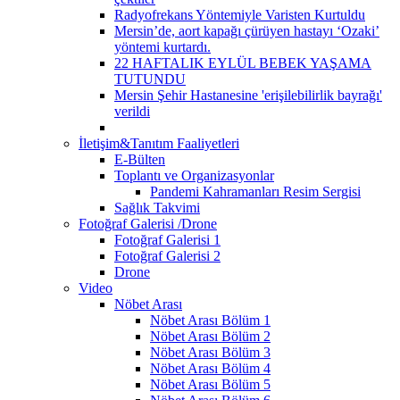
Radyofrekans Yöntemiyle Varisten Kurtuldu
Mersin’de, aort kapağı çürüyen hastayı ‘Ozaki’
yöntemi kurtardı.
22 HAFTALIK EYLÜL BEBEK YAŞAMA
TUTUNDU
Mersin Şehir Hastanesine 'erişilebilirlik bayrağı'
verildi
İletişim&Tanıtım Faaliyetleri
E-Bülten
Toplantı ve Organizasyonlar
Pandemi Kahramanları Resim Sergisi
Sağlık Takvimi
Fotoğraf Galerisi /Drone
Fotoğraf Galerisi 1
Fotoğraf Galerisi 2
Drone
Video
Nöbet Arası
Nöbet Arası Bölüm 1
Nöbet Arası Bölüm 2
Nöbet Arası Bölüm 3
Nöbet Arası Bölüm 4
Nöbet Arası Bölüm 5