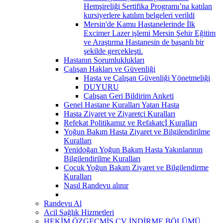
Hemşireliği Sertifika Programı’na katılan
kursiyerlere katılım belgeleri verildi
Mersin'de Kamu Hastanelerinde İlk
Excimer Lazer işlemi Mersin Şehir Eğitim
ve Araştırma Hastanesin de başarılı bir
şekilde gerçekleşti.
Hastanın Sorumluklukları
Çalışan Hakları ve Güvenliği
Hasta ve Çalışan Güvenliği Yönetmeliği
DUYURU
Çalışan Geri Bildirim Anketi
Genel Hastane Kuralları Yatan Hasta
Hasta Ziyaret ve Ziyaretçi Kuralları
Refekat Politikamız ve Refakatçİ Kuralları
Yoğun Bakım Hasta Ziyaret ve Bilgilendirilme
Kuralları
Yenidoğan Yoğun Bakım Hasta Yakınlarının
Bilgilendirilme Kuralları
Çocuk Yoğun Bakım Ziyaret ve Bilgilendirme
Kuralları
Nasıl Randevu alınır
Randevu Al
Acil Sağlık Hizmetleri
HEKİM ÖZGEÇMİŞ CV İNDİRME BÖLÜMÜ