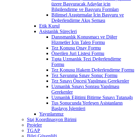
üzere Başvuracak Adaylar için
Bilgilendirme ve Başvuru Formları
Bilimsel Araştırmalar İçin Başvuru ve
Değerlendirme Akış Şeması
Etik Kurul
Asistanlık Süreçleri
Danışmanlık Konuşmacı ve Diğer
Hizmetler İçin Talep Formu
Tez Konusu Onay Formu
Önerilen Juri Listesi Formu
Tıpta Uzmanlık Tezi Değerlendirme
Formu
Tez Konusu Hakem Değerlendirme Formu
Tez Savunma Sınav Sonuç Formu
Tez Sınavı Öncesi Yapılması Gerekenler
Uzmanlık Sınavı Sonrası Yapılması
Gerekenler
Uzmanlık Eğitimi Bitirme Sınavı Tutanağı
Tus Sonucunda Yerleşen Asistanların
Başlayış İşlemleri
Yayınlarımız
Staj Koordinasyon Birimi
Projeler
TGAP
Bilgi Güvenliği