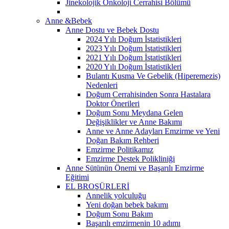
Jinekolojik Onkoloji Cerrahisi Bölümü
Anne &Bebek
Anne Dostu ve Bebek Dostu
2024 Yılı Doğum İstatistikleri
2023 Yılı Doğum İstatistikleri
2021 Yılı Doğum İstatistikleri
2020 Yılı Doğum İstatistikleri
Bulantı Kusma Ve Gebelik (Hiperemezis)
Nedenleri
Doğum Cerrahisinden Sonra Hastalara
Doktor Önerileri
Doğum Sonu Meydana Gelen
Değişiklikler ve Anne Bakımı
Anne ve Anne Adayları Emzirme ve Yeni
Doğan Bakım Rehberi
Emzirme Politikamız
Emzirme Destek Polikliniği
Anne Sütünün Önemi ve Başarılı Emzirme
Eğitimi
EL BROŞÜRLERİ
Annelik yolculuğu
Yeni doğan bebek bakımı
Doğum Sonu Bakım
Başarılı emzirmenin 10 adımı