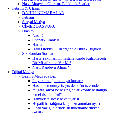
Nasıl Muayene Olurum- Poliklinik Saatleri
İletişim & Ulaşım
DAHİLİ NUMARALAR
İletişim
Sosyal Medya
CİMER BAŞVURU
Ulaşım
Nasıl Gidilir
Otopark Alanları
Harita
Halk Otobüsü Güzergah ve Durak Bilgileri
Sık Sorulan Sorular
Hasta Yakınlarının,hastane içinde Kalabileceği
Bir Misafirhane Var Mı?
Nasıl Randevu Alırım?
Dijital Medya
Basın&Medyada Biz
İlk yardım eğitimi hayat kurtarır
Hasta memnuniyeti, yüzde 95’in üzerinde
"Sigara, alkol ve hazır gıdalar kronik hastalığın
temel risk faktörü"
Hamilelere sıcak hava uyarısı
Hepatit hastalığına karşı uzmanından uyarı
Sıcak yaz günlerinde su tüketimine dikkat
çektiler