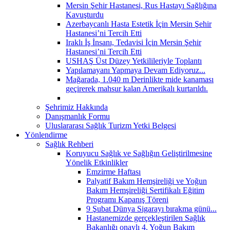
Mersin Şehir Hastanesi, Rus Hastayı Sağlığına
Kavuşturdu
Azerbaycanlı Hasta Estetik İçin Mersin Şehir
Hastanesi’ni Tercih Etti
Iraklı İş İnsanı, Tedavisi İçin Mersin Şehir
Hastanesi’ni Tercih Etti
USHAŞ Üst Düzey Yetkilileriyle Toplantı
Yapılamayanı Yapmaya Devam Ediyoruz...
Mağarada, 1.040 m Derinlikte mide kanaması
geçirerek mahsur kalan Amerikalı kurtarıldı.
Şehrimiz Hakkında
Danışmanlık Formu
Uluslararası Sağlık Turizm Yetki Belgesi
Yönlendirme
Sağlık Rehberi
Koruyucu Sağlık ve Sağlığın Geliştirilmesine
Yönelik Etkinlikler
Emzirme Haftası
Palyatif Bakım Hemşireliği ve Yoğun
Bakım Hemşireliği Sertifikalı Eğitim
Programı Kapanış Töreni
9 Şubat Dünya Sigarayı bırakma günü...
Hastanemizde gerçekleştirilen Sağlık
Bakanlığı onaylı 4. Yoğun Bakım