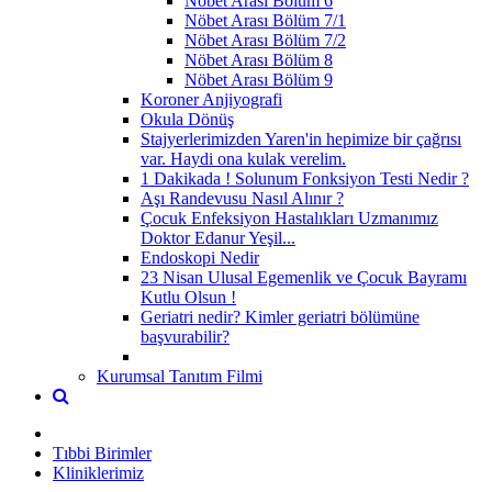
Nöbet Arası Bölüm 6
Nöbet Arası Bölüm 7/1
Nöbet Arası Bölüm 7/2
Nöbet Arası Bölüm 8
Nöbet Arası Bölüm 9
Koroner Anjiyografi
Okula Dönüş
Stajyerlerimizden Yaren'in hepimize bir çağrısı
var. Haydi ona kulak verelim.
1 Dakikada ! Solunum Fonksiyon Testi Nedir ?
Aşı Randevusu Nasıl Alınır ?
Çocuk Enfeksiyon Hastalıkları Uzmanımız
Doktor Edanur Yeşil...
Endoskopi Nedir
23 Nisan Ulusal Egemenlik ve Çocuk Bayramı
Kutlu Olsun !
Geriatri nedir? Kimler geriatri bölümüne
başvurabilir?
Kurumsal Tanıtım Filmi
Tıbbi Birimler
Kliniklerimiz