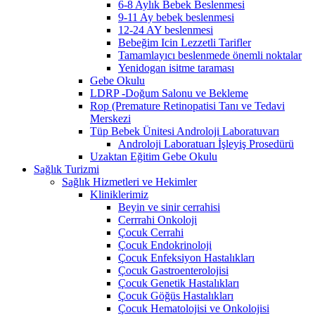
6-8 Aylık Bebek Beslenmesi
9-11 Ay bebek beslenmesi
12-24 AY beslenmesi
Bebeğim Icin Lezzetli Tarifler
Tamamlayıcı beslenmede önemli noktalar
Yenidogan isitme taraması
Gebe Okulu
LDRP -Doğum Salonu ve Bekleme
Rop (Premature Retinopatisi Tanı ve Tedavi
Merskezi
Tüp Bebek Ünitesi Androloji Laboratuvarı
Androloji Laboratuarı İşleyiş Prosedürü
Uzaktan Eğitim Gebe Okulu
Sağlık Turizmi
Sağlık Hizmetleri ve Hekimler
Kliniklerimiz
Beyin ve sinir cerrahisi
Cerrrahi Onkoloji
Çocuk Cerrahi
Çocuk Endokrinoloji
Çocuk Enfeksiyon Hastalıkları
Çocuk Gastroenterolojisi
Çocuk Genetik Hastalıkları
Çocuk Göğüs Hastalıkları
Çocuk Hematolojisi ve Onkolojisi