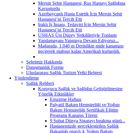
Mersin Şehir Hastanesi, Rus Hastayı Sağlığına
Kavuşturdu
Azerbaycanlı Hasta Estetik İçin Mersin Şehir
Hastanesi’ni Tercih Etti
Iraklı İş İnsanı, Tedavisi İçin Mersin Şehir
Hastanesi’ni Tercih Etti
USHAŞ Üst Düzey Yetkilileriyle Toplantı
Yapılamayanı Yapmaya Devam Ediyoruz...
Mağarada, 1.040 m Derinlikte mide kanaması
geçirerek mahsur kalan Amerikalı kurtarıldı.
Şehrimiz Hakkında
Danışmanlık Formu
Uluslararası Sağlık Turizm Yetki Belgesi
Yönlendirme
Sağlık Rehberi
Koruyucu Sağlık ve Sağlığın Geliştirilmesine
Yönelik Etkinlikler
Emzirme Haftası
Palyatif Bakım Hemşireliği ve Yoğun
Bakım Hemşireliği Sertifikalı Eğitim
Programı Kapanış Töreni
9 Şubat Dünya Sigarayı bırakma günü...
Hastanemizde gerçekleştirilen Sağlık
Bakanlığı onaylı 4. Yoğun Bakım