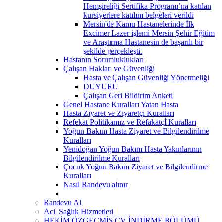
Hemşireliği Sertifika Programı’na katılan
kursiyerlere katılım belgeleri verildi
Mersin'de Kamu Hastanelerinde İlk
Excimer Lazer işlemi Mersin Şehir Eğitim
ve Araştırma Hastanesin de başarılı bir
şekilde gerçekleşti.
Hastanın Sorumluklukları
Çalışan Hakları ve Güvenliği
Hasta ve Çalışan Güvenliği Yönetmeliği
DUYURU
Çalışan Geri Bildirim Anketi
Genel Hastane Kuralları Yatan Hasta
Hasta Ziyaret ve Ziyaretçi Kuralları
Refekat Politikamız ve Refakatçİ Kuralları
Yoğun Bakım Hasta Ziyaret ve Bilgilendirilme
Kuralları
Yenidoğan Yoğun Bakım Hasta Yakınlarının
Bilgilendirilme Kuralları
Çocuk Yoğun Bakım Ziyaret ve Bilgilendirme
Kuralları
Nasıl Randevu alınır
Randevu Al
Acil Sağlık Hizmetleri
HEKİM ÖZGEÇMİŞ CV İNDİRME BÖLÜMÜ