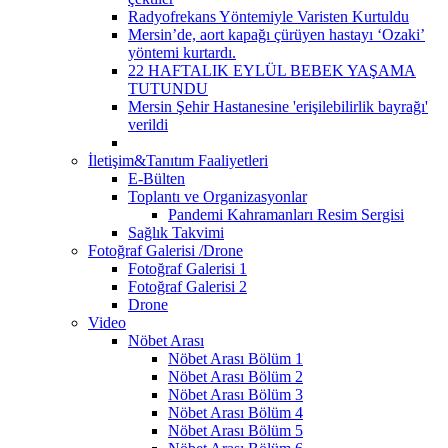
Radyofrekans Yöntemiyle Varisten Kurtuldu
Mersin’de, aort kapağı çürüyen hastayı ‘Ozaki’
yöntemi kurtardı.
22 HAFTALIK EYLÜL BEBEK YAŞAMA
TUTUNDU
Mersin Şehir Hastanesine 'erişilebilirlik bayrağı'
verildi
İletişim&Tanıtım Faaliyetleri
E-Bülten
Toplantı ve Organizasyonlar
Pandemi Kahramanları Resim Sergisi
Sağlık Takvimi
Fotoğraf Galerisi /Drone
Fotoğraf Galerisi 1
Fotoğraf Galerisi 2
Drone
Video
Nöbet Arası
Nöbet Arası Bölüm 1
Nöbet Arası Bölüm 2
Nöbet Arası Bölüm 3
Nöbet Arası Bölüm 4
Nöbet Arası Bölüm 5