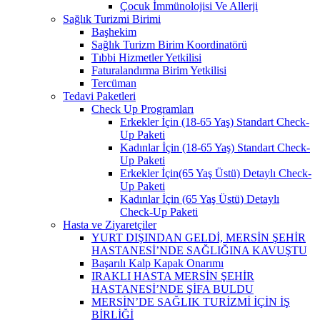
Çocuk İmmünolojisi Ve Allerji
Sağlık Turizmi Birimi
Başhekim
Sağlık Turizm Birim Koordinatörü
Tıbbi Hizmetler Yetkilisi
Faturalandırma Birim Yetkilisi
Tercüman
Tedavi Paketleri
Check Up Programları
Erkekler İçin (18-65 Yaş) Standart Check-
Up Paketi
Kadınlar İçin (18-65 Yaş) Standart Check-
Up Paketi
Erkekler İçin(65 Yaş Üstü) Detaylı Check-
Up Paketi
Kadınlar İçin (65 Yaş Üstü) Detaylı
Check-Up Paketi
Hasta ve Ziyaretçiler
YURT DIŞINDAN GELDİ, MERSİN ŞEHİR
HASTANESİ’NDE SAĞLIĞINA KAVUŞTU
Başarılı Kalp Kapak Onarımı
IRAKLI HASTA MERSİN ŞEHİR
HASTANESİ’NDE ŞİFA BULDU
MERSİN’DE SAĞLIK TURİZMİ İÇİN İŞ
BİRLİĞİ