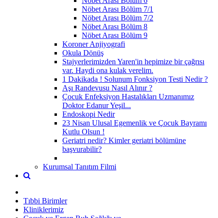
Nöbet Arası Bölüm 6
Nöbet Arası Bölüm 7/1
Nöbet Arası Bölüm 7/2
Nöbet Arası Bölüm 8
Nöbet Arası Bölüm 9
Koroner Anjiyografi
Okula Dönüş
Stajyerlerimizden Yaren'in hepimize bir çağrısı
var. Haydi ona kulak verelim.
1 Dakikada ! Solunum Fonksiyon Testi Nedir ?
Aşı Randevusu Nasıl Alınır ?
Çocuk Enfeksiyon Hastalıkları Uzmanımız
Doktor Edanur Yeşil...
Endoskopi Nedir
23 Nisan Ulusal Egemenlik ve Çocuk Bayramı
Kutlu Olsun !
Geriatri nedir? Kimler geriatri bölümüne
başvurabilir?
Kurumsal Tanıtım Filmi
Tıbbi Birimler
Kliniklerimiz