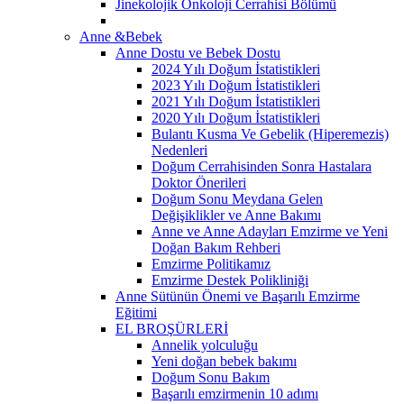
Jinekolojik Onkoloji Cerrahisi Bölümü
Anne &Bebek
Anne Dostu ve Bebek Dostu
2024 Yılı Doğum İstatistikleri
2023 Yılı Doğum İstatistikleri
2021 Yılı Doğum İstatistikleri
2020 Yılı Doğum İstatistikleri
Bulantı Kusma Ve Gebelik (Hiperemezis)
Nedenleri
Doğum Cerrahisinden Sonra Hastalara
Doktor Önerileri
Doğum Sonu Meydana Gelen
Değişiklikler ve Anne Bakımı
Anne ve Anne Adayları Emzirme ve Yeni
Doğan Bakım Rehberi
Emzirme Politikamız
Emzirme Destek Polikliniği
Anne Sütünün Önemi ve Başarılı Emzirme
Eğitimi
EL BROŞÜRLERİ
Annelik yolculuğu
Yeni doğan bebek bakımı
Doğum Sonu Bakım
Başarılı emzirmenin 10 adımı