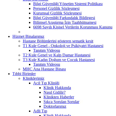
Bilgi Güvenliği Yönetim Sistemi Politikası
Personel Gizlilik Sözleşmesi
Kurumsal Gizlilik Sözleşmesi
Bilgi Güvenliği Farkındalık Bildirgesi
Bilimsel Araştırma İzin Taahhütnamesi
6698 Sayılı Kişisel Verilerin Korunması Kanunu
Hizmet Binalarımız
Hastane Bölümlerini gösteren şematik kesit
T1 Kule Genel - Onkoloji ve Psikiyatri Hastanesi
Tanıtım Videosu
T2 Kule Genel ve Kalp Damar Hastanesi
T3 Kule Kadın Doğum ve Çocuk Hastanesi
Tanıtım Videosu
MHC Ana Hastane Binası
Tıbbi Birimler
Kliniklerimiz
Acil Tıp Kliniği
Klinik Hakkında
Nasıl Gidilir?
Klinikten Haberler
Sıkça Sorulan Sorular
Doktorlarımız
Adli Tıp
Klinik Hakkında