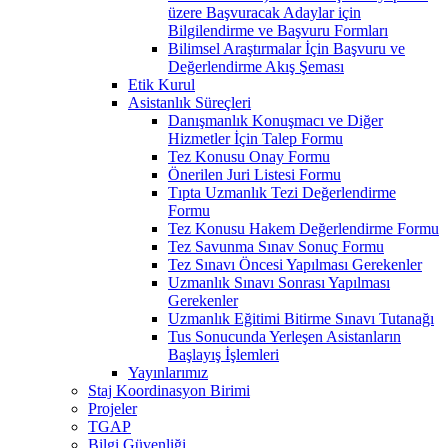
üzere Başvuracak Adaylar için
Bilgilendirme ve Başvuru Formları
Bilimsel Araştırmalar İçin Başvuru ve
Değerlendirme Akış Şeması
Etik Kurul
Asistanlık Süreçleri
Danışmanlık Konuşmacı ve Diğer
Hizmetler İçin Talep Formu
Tez Konusu Onay Formu
Önerilen Juri Listesi Formu
Tıpta Uzmanlık Tezi Değerlendirme
Formu
Tez Konusu Hakem Değerlendirme Formu
Tez Savunma Sınav Sonuç Formu
Tez Sınavı Öncesi Yapılması Gerekenler
Uzmanlık Sınavı Sonrası Yapılması
Gerekenler
Uzmanlık Eğitimi Bitirme Sınavı Tutanağı
Tus Sonucunda Yerleşen Asistanların
Başlayış İşlemleri
Yayınlarımız
Staj Koordinasyon Birimi
Projeler
TGAP
Bilgi Güvenliği