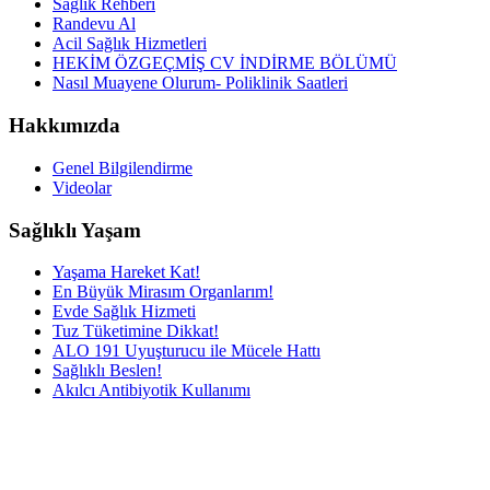
Sağlık Rehberi
Randevu Al
Acil Sağlık Hizmetleri
HEKİM ÖZGEÇMİŞ CV İNDİRME BÖLÜMÜ
Nasıl Muayene Olurum- Poliklinik Saatleri
Hakkımızda
Genel Bilgilendirme
Videolar
Sağlıklı Yaşam
Yaşama Hareket Kat!
En Büyük Mirasım Organlarım!
Evde Sağlık Hizmeti
Tuz Tüketimine Dikkat!
ALO 191 Uyuşturucu ile Mücele Hattı
Sağlıklı Beslen!
Akılcı Antibiyotik Kullanımı