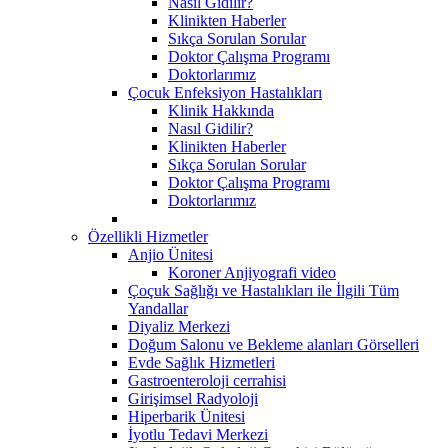
Nasıl Gidilir?
Klinikten Haberler
Sıkça Sorulan Sorular
Doktor Çalışma Programı
Doktorlarımız
Çocuk Enfeksiyon Hastalıkları
Klinik Hakkında
Nasıl Gidilir?
Klinikten Haberler
Sıkça Sorulan Sorular
Doktor Çalışma Programı
Doktorlarımız
Özellikli Hizmetler
Anjio Ünitesi
Koroner Anjiyografi video
Çoçuk Sağlığı ve Hastalıkları ile İlgili Tüm
Yandallar
Diyaliz Merkezi
Doğum Salonu ve Bekleme alanları Görselleri
Evde Sağlık Hizmetleri
Gastroenteroloji cerrahisi
Girişimsel Radyoloji
Hiperbarik Ünitesi
İyotlu Tedavi Merkezi