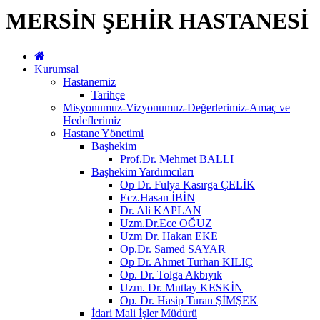
MERSİN ŞEHİR HASTANESİ
Kurumsal
Hastanemiz
Tarihçe
Misyonumuz-Vizyonumuz-Değerlerimiz-Amaç ve
Hedeflerimiz
Hastane Yönetimi
Başhekim
Prof.Dr. Mehmet BALLI
Başhekim Yardımcıları
Op Dr. Fulya Kasırga ÇELİK
Ecz.Hasan İBİN
Dr. Ali KAPLAN
Uzm.Dr.Ece OĞUZ
Uzm Dr. Hakan EKE
Op.Dr. Samed SAYAR
Op Dr. Ahmet Turhan KILIÇ
Op. Dr. Tolga Akbıyık
Uzm. Dr. Mutlay KESKİN
Op. Dr. Hasip Turan ŞİMŞEK
İdari Mali İşler Müdürü