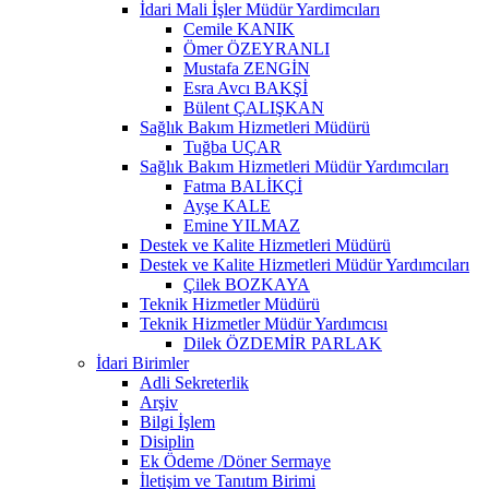
İdari Mali İşler Müdür Yardimcıları
Cemile KANIK
Ömer ÖZEYRANLI
Mustafa ZENGİN
Esra Avcı BAKŞİ
Bülent ÇALIŞKAN
Sağlık Bakım Hizmetleri Müdürü
Tuğba UÇAR
Sağlık Bakım Hizmetleri Müdür Yardımcıları
Fatma BALİKÇİ
Ayşe KALE
Emine YILMAZ
Destek ve Kalite Hizmetleri Müdürü
Destek ve Kalite Hizmetleri Müdür Yardımcıları
Çilek BOZKAYA
Teknik Hizmetler Müdürü
Teknik Hizmetler Müdür Yardımcısı
Dilek ÖZDEMİR PARLAK
İdari Birimler
Adli Sekreterlik
Arşiv
Bilgi İşlem
Disiplin
Ek Ödeme /Döner Sermaye
İletişim ve Tanıtım Birimi