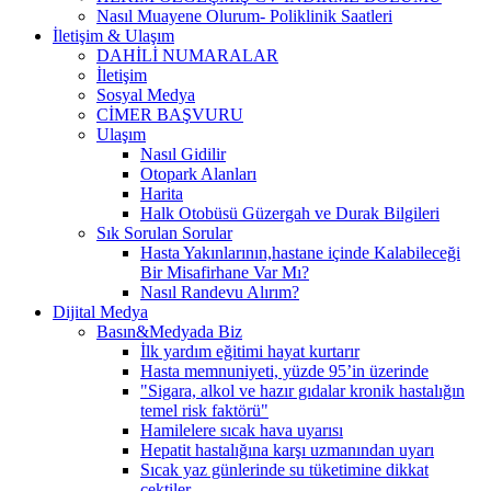
Nasıl Muayene Olurum- Poliklinik Saatleri
İletişim & Ulaşım
DAHİLİ NUMARALAR
İletişim
Sosyal Medya
CİMER BAŞVURU
Ulaşım
Nasıl Gidilir
Otopark Alanları
Harita
Halk Otobüsü Güzergah ve Durak Bilgileri
Sık Sorulan Sorular
Hasta Yakınlarının,hastane içinde Kalabileceği
Bir Misafirhane Var Mı?
Nasıl Randevu Alırım?
Dijital Medya
Basın&Medyada Biz
İlk yardım eğitimi hayat kurtarır
Hasta memnuniyeti, yüzde 95’in üzerinde
"Sigara, alkol ve hazır gıdalar kronik hastalığın
temel risk faktörü"
Hamilelere sıcak hava uyarısı
Hepatit hastalığına karşı uzmanından uyarı
Sıcak yaz günlerinde su tüketimine dikkat
çektiler