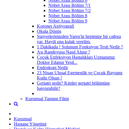
Nöbet Arası Bölüm 6
Nöbet Arası Bölüm 7/1
Nöbet Arası Bölüm 7/2
Nöbet Arası Bölüm 8
Nöbet Arası Bölüm 9
Koroner Anjiyografi
Okula Dönüş
Stajyerlerimizden Yaren'in hepimize bir çağrısı
var. Haydi ona kulak verelim.
1 Dakikada ! Solunum Fonksiyon Testi Nedir ?
Aşı Randevusu Nasıl Alınır ?
Çocuk Enfeksiyon Hastalıkları Uzmanımız
Doktor Edanur Yeşil...
Endoskopi Nedir
23 Nisan Ulusal Egemenlik ve Çocuk Bayramı
Kutlu Olsun !
Geriatri nedir? Kimler geriatri bölümüne
başvurabilir?
Kurumsal Tanıtım Filmi
Kurumsal
Hastane Yönetimi