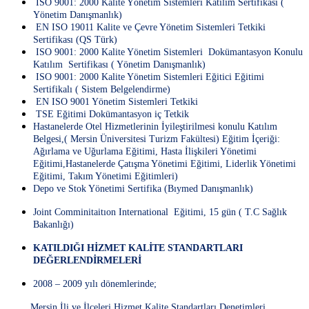
ISO 9001: 2000 Kalite Yönetim Sistemleri Katılım Sertifikası (
Yönetim Danışmanlık)
EN ISO 19011 Kalite ve Çevre Yönetim Sistemleri Tetkiki
Sertifikası (QS Türk)
ISO 9001: 2000 Kalite Yönetim Sistemleri Dokümantasyon Konulu
Katılım Sertifikası ( Yönetim Danışmanlık)
ISO 9001: 2000 Kalite Yönetim Sistemleri Eğitici Eğitimi
Sertifikalı ( Sistem Belgelendirme)
EN ISO 9001 Yönetim Sistemleri Tetkiki
TSE Eğitimi Dokümantasyon iç Tetkik
Hastanelerde Otel Hizmetlerinin İyileştirilmesi konulu Katılım
Belgesi,( Mersin Üniversitesi Turizm Fakültesi) Eğitim İçeriği:
Ağırlama ve Uğurlama Eğitimi, Hasta İlişkileri Yönetimi
Eğitimi,Hastanelerde Çatışma Yönetimi Eğitimi, Liderlik Yönetimi
Eğitimi, Takım Yönetimi Eğitimleri)
Depo ve Stok Yönetimi Sertifika (Bıymed Danışmanlık)
Joint Comminitaitıon International Eğitimi, 15 gün ( T.C Sağlık
Bakanlığı)
KATILDIĞI HİZMET KALİTE STANDARTLARI
DEĞERLENDİRMELERİ
2008 – 2009 yılı dönemlerinde;
Mersin İli ve İlçeleri Hizmet Kalite Standartları Denetimleri