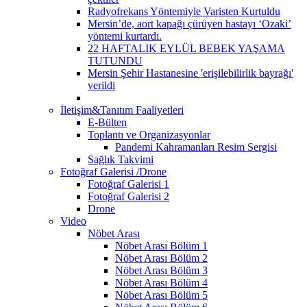
Radyofrekans Yöntemiyle Varisten Kurtuldu
Mersin’de, aort kapağı çürüyen hastayı ‘Ozaki’
yöntemi kurtardı.
22 HAFTALIK EYLÜL BEBEK YAŞAMA
TUTUNDU
Mersin Şehir Hastanesine 'erişilebilirlik bayrağı'
verildi
İletişim&Tanıtım Faaliyetleri
E-Bülten
Toplantı ve Organizasyonlar
Pandemi Kahramanları Resim Sergisi
Sağlık Takvimi
Fotoğraf Galerisi /Drone
Fotoğraf Galerisi 1
Fotoğraf Galerisi 2
Drone
Video
Nöbet Arası
Nöbet Arası Bölüm 1
Nöbet Arası Bölüm 2
Nöbet Arası Bölüm 3
Nöbet Arası Bölüm 4
Nöbet Arası Bölüm 5