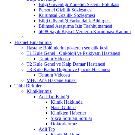
Bilgi Güvenliği Yönetim Sistemi Politikası
Personel Gizlilik Sözleşmesi
Kurumsal Gizlilik Sözleşmesi
Bilgi Güvenliği Farkındalık Bildirgesi
Bilimsel Araştırma İzin Taahhütnamesi
6698 Sayılı Kişisel Verilerin Korunması Kanunu
Hizmet Binalarımız
Hastane Bölümlerini gösteren şematik kesit
T1 Kule Genel - Onkoloji ve Psikiyatri Hastanesi
Tanıtım Videosu
T2 Kule Genel ve Kalp Damar Hastanesi
T3 Kule Kadın Doğum ve Çocuk Hastanesi
Tanıtım Videosu
MHC Ana Hastane Binası
Tıbbi Birimler
Kliniklerimiz
Acil Tıp Kliniği
Klinik Hakkında
Nasıl Gidilir?
Klinikten Haberler
Sıkça Sorulan Sorular
Doktorlarımız
Adli Tıp
Klinik Hakkında