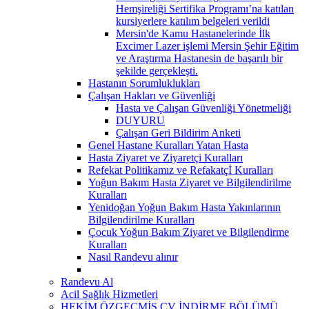
Hemşireliği Sertifika Programı’na katılan
kursiyerlere katılım belgeleri verildi
Mersin'de Kamu Hastanelerinde İlk
Excimer Lazer işlemi Mersin Şehir Eğitim
ve Araştırma Hastanesin de başarılı bir
şekilde gerçekleşti.
Hastanın Sorumluklukları
Çalışan Hakları ve Güvenliği
Hasta ve Çalışan Güvenliği Yönetmeliği
DUYURU
Çalışan Geri Bildirim Anketi
Genel Hastane Kuralları Yatan Hasta
Hasta Ziyaret ve Ziyaretçi Kuralları
Refekat Politikamız ve Refakatçİ Kuralları
Yoğun Bakım Hasta Ziyaret ve Bilgilendirilme
Kuralları
Yenidoğan Yoğun Bakım Hasta Yakınlarının
Bilgilendirilme Kuralları
Çocuk Yoğun Bakım Ziyaret ve Bilgilendirme
Kuralları
Nasıl Randevu alınır
Randevu Al
Acil Sağlık Hizmetleri
HEKİM ÖZGEÇMİŞ CV İNDİRME BÖLÜMÜ