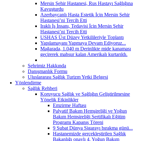
Mersin Şehir Hastanesi, Rus Hastayı Sağlığına
Kavuşturdu
Azerbaycanlı Hasta Estetik İçin Mersin Şehir
Hastanesi’ni Tercih Etti
Iraklı İş İnsanı, Tedavisi İçin Mersin Şehir
Hastanesi’ni Tercih Etti
USHAŞ Üst Düzey Yetkilileriyle Toplantı
Yapılamayanı Yapmaya Devam Ediyoruz...
Mağarada, 1.040 m Derinlikte mide kanaması
geçirerek mahsur kalan Amerikalı kurtarıldı.
Şehrimiz Hakkında
Danışmanlık Formu
Uluslararası Sağlık Turizm Yetki Belgesi
Yönlendirme
Sağlık Rehberi
Koruyucu Sağlık ve Sağlığın Geliştirilmesine
Yönelik Etkinlikler
Emzirme Haftası
Palyatif Bakım Hemşireliği ve Yoğun
Bakım Hemşireliği Sertifikalı Eğitim
Programı Kapanış Töreni
9 Şubat Dünya Sigarayı bırakma günü...
Hastanemizde gerçekleştirilen Sağlık
Bakanlığı onaylı 4. Yoğun Bakım