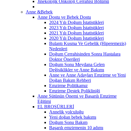
Jinekolojik Onkoloji Cerrahisi Bölümü
Anne &Bebek
Anne Dostu ve Bebek Dostu
2024 Yılı Doğum İstatistikleri
2023 Yılı Doğum İstatistikleri
2021 Yılı Doğum İstatistikleri
2020 Yılı Doğum İstatistikleri
Bulantı Kusma Ve Gebelik (Hiperemezis)
Nedenleri
Doğum Cerrahisinden Sonra Hastalara
Doktor Önerileri
Doğum Sonu Meydana Gelen
Değişiklikler ve Anne Bakımı
Anne ve Anne Adayları Emzirme ve Yeni
Doğan Bakım Rehberi
Emzirme Politikamız
Emzirme Destek Polikliniği
Anne Sütünün Önemi ve Başarılı Emzirme
Eğitimi
EL BROŞÜRLERİ
Annelik yolculuğu
Yeni doğan bebek bakımı
Doğum Sonu Bakım
Başarılı emzirmenin 10 adımı