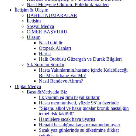
Nasıl Muayene Olurum- Poliklinik Saatleri
İletişim & Ulaşım
DAHİLİ NUMARALAR
İletişim
Sosyal Medya
CİMER BAŞVURU
Ulaşım
Nasıl Gidilir
Otopark Alanları
Harita
Halk Otobüsü Güzergah ve Durak Bilgileri
Sık Sorulan Sorular
Hasta Yakınlarının,hastane içinde Kalabileceği
Bir Misafirhane Var Mı?
Nasıl Randevu Alırım?
Dijital Medya
Basın&Medyada Biz
İlk yardım eğitimi hayat kurtarır
Hasta memnuniyeti, yüzde 95’in üzerinde
"Sigara, alkol ve hazır gıdalar kronik hastalığın
temel risk faktörü"
Hamilelere sıcak hava uyarısı
Hepatit hastalığına karşı uzmanından uyarı
Sıcak yaz günlerinde su tüketimine dikkat
çektiler