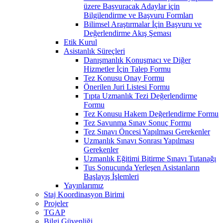
üzere Başvuracak Adaylar için
Bilgilendirme ve Başvuru Formları
Bilimsel Araştırmalar İçin Başvuru ve
Değerlendirme Akış Şeması
Etik Kurul
Asistanlık Süreçleri
Danışmanlık Konuşmacı ve Diğer
Hizmetler İçin Talep Formu
Tez Konusu Onay Formu
Önerilen Juri Listesi Formu
Tıpta Uzmanlık Tezi Değerlendirme
Formu
Tez Konusu Hakem Değerlendirme Formu
Tez Savunma Sınav Sonuç Formu
Tez Sınavı Öncesi Yapılması Gerekenler
Uzmanlık Sınavı Sonrası Yapılması
Gerekenler
Uzmanlık Eğitimi Bitirme Sınavı Tutanağı
Tus Sonucunda Yerleşen Asistanların
Başlayış İşlemleri
Yayınlarımız
Staj Koordinasyon Birimi
Projeler
TGAP
Bilgi Güvenliği