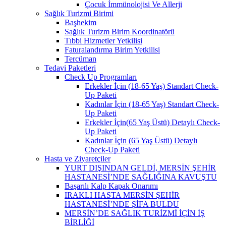
Çocuk İmmünolojisi Ve Allerji
Sağlık Turizmi Birimi
Başhekim
Sağlık Turizm Birim Koordinatörü
Tıbbi Hizmetler Yetkilisi
Faturalandırma Birim Yetkilisi
Tercüman
Tedavi Paketleri
Check Up Programları
Erkekler İçin (18-65 Yaş) Standart Check-
Up Paketi
Kadınlar İçin (18-65 Yaş) Standart Check-
Up Paketi
Erkekler İçin(65 Yaş Üstü) Detaylı Check-
Up Paketi
Kadınlar İçin (65 Yaş Üstü) Detaylı
Check-Up Paketi
Hasta ve Ziyaretçiler
YURT DIŞINDAN GELDİ, MERSİN ŞEHİR
HASTANESİ’NDE SAĞLIĞINA KAVUŞTU
Başarılı Kalp Kapak Onarımı
IRAKLI HASTA MERSİN ŞEHİR
HASTANESİ’NDE ŞİFA BULDU
MERSİN’DE SAĞLIK TURİZMİ İÇİN İŞ
BİRLİĞİ