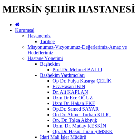
MERSİN ŞEHİR HASTANESİ
Kurumsal
Hastanemiz
Tarihçe
Misyonumuz-Vizyonumuz-Değerlerimiz-Amaç ve
Hedeflerimiz
Hastane Yönetimi
Başhekim
Prof.Dr. Mehmet BALLI
Başhekim Yardımcıları
Op Dr. Fulya Kasırga ÇELİK
Ecz.Hasan İBİN
Dr. Ali KAPLAN
Uzm.Dr.Ece OĞUZ
Uzm Dr. Hakan EKE
Op.Dr. Samed SAYAR
Op Dr. Ahmet Turhan KILIÇ
Op. Dr. Tolga Akbıyık
Uzm. Dr. Mutlay KESKİN
Op. Dr. Hasip Turan ŞİMŞEK
İdari Mali İşler Müdürü