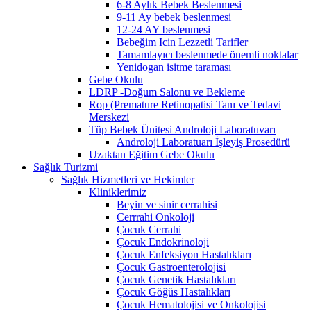
6-8 Aylık Bebek Beslenmesi
9-11 Ay bebek beslenmesi
12-24 AY beslenmesi
Bebeğim Icin Lezzetli Tarifler
Tamamlayıcı beslenmede önemli noktalar
Yenidogan isitme taraması
Gebe Okulu
LDRP -Doğum Salonu ve Bekleme
Rop (Premature Retinopatisi Tanı ve Tedavi
Merskezi
Tüp Bebek Ünitesi Androloji Laboratuvarı
Androloji Laboratuarı İşleyiş Prosedürü
Uzaktan Eğitim Gebe Okulu
Sağlık Turizmi
Sağlık Hizmetleri ve Hekimler
Kliniklerimiz
Beyin ve sinir cerrahisi
Cerrrahi Onkoloji
Çocuk Cerrahi
Çocuk Endokrinoloji
Çocuk Enfeksiyon Hastalıkları
Çocuk Gastroenterolojisi
Çocuk Genetik Hastalıkları
Çocuk Göğüs Hastalıkları
Çocuk Hematolojisi ve Onkolojisi