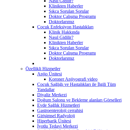
Nasıl Gidilir?
Klinikten Haberler
Sıkça Sorulan Sorular
Doktor Çalışma Programı
Doktorlarımız
Çocuk Enfeksiyon Hastalıkları
Klinik Hakkında
Nasıl Gidilir?
Klinikten Haberler
Sıkça Sorulan Sorular
Doktor Çalışma Programı
Doktorlarımız
Özellikli Hizmetler
Anjio Ünitesi
Koroner Anjiyografi video
Çoçuk Sağlığı ve Hastalıkları ile İlgili Tüm
Yandallar
Diyaliz Merkezi
Doğum Salonu ve Bekleme alanları Görselleri
Evde Sağlık Hizmetleri
Gastroenteroloji cerrahisi
Girişimsel Radyoloji
Hiperbarik Ünitesi
İyotlu Tedavi Merkezi