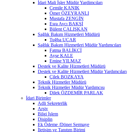
İdari Mali İşler Müdür Yardimcıları
Cemile KANIK
Ömer ÖZEYRANLI
Mustafa ZENGİN
Esra Avcı BAKŞİ
Bülent ÇALIŞKAN
Sağlık Bakım Hizmetleri Müdürü
Tuğba UÇAR
Sağlık Bakım Hizmetleri Müdür Yardımcıları
Fatma BALİKÇİ
Ayşe KALE
Emine YILMAZ
Destek ve Kalite Hizmetleri Müdürü
Destek ve Kalite Hizmetleri Müdür Yardımcıları
Çilek BOZKAYA
Teknik Hizmetler Müdürü
Teknik Hizmetler Müdür Yardımcısı
Dilek ÖZDEMİR PARLAK
İdari Birimler
Adli Sekreterlik
Arşiv
Bilgi İşlem
Disiplin
Ek Ödeme /Döner Sermaye
İletişim ve Tanıtım Birimi