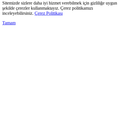
Sitemizde sizlere daha iyi hizmet verebilmek için gizliliğe uygun
şekilde çerezler kullanmaktayız. Çerez politikamızı
inceleyebilirsiniz.
Çerez Politikası
Tamam