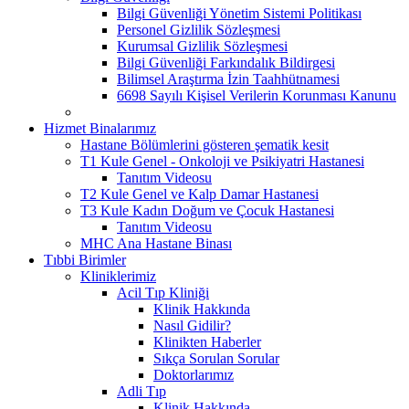
Bilgi Güvenliği Yönetim Sistemi Politikası
Personel Gizlilik Sözleşmesi
Kurumsal Gizlilik Sözleşmesi
Bilgi Güvenliği Farkındalık Bildirgesi
Bilimsel Araştırma İzin Taahhütnamesi
6698 Sayılı Kişisel Verilerin Korunması Kanunu
Hizmet Binalarımız
Hastane Bölümlerini gösteren şematik kesit
T1 Kule Genel - Onkoloji ve Psikiyatri Hastanesi
Tanıtım Videosu
T2 Kule Genel ve Kalp Damar Hastanesi
T3 Kule Kadın Doğum ve Çocuk Hastanesi
Tanıtım Videosu
MHC Ana Hastane Binası
Tıbbi Birimler
Kliniklerimiz
Acil Tıp Kliniği
Klinik Hakkında
Nasıl Gidilir?
Klinikten Haberler
Sıkça Sorulan Sorular
Doktorlarımız
Adli Tıp
Klinik Hakkında