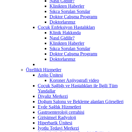
Nasıl Gidilir?
Klinikten Haberler
Sıkça Sorulan Sorular
Doktor Çalışma Programı
Doktorlarımız
Çocuk Enfeksiyon Hastalıkları
Klinik Hakkında
Nasıl Gidilir?
Klinikten Haberler
Sıkça Sorulan Sorular
Doktor Çalışma Programı
Doktorlarımız
Özellikli Hizmetler
Anjio Ünitesi
Koroner Anjiyografi video
Çoçuk Sağlığı ve Hastalıkları ile İlgili Tüm
Yandallar
Diyaliz Merkezi
Doğum Salonu ve Bekleme alanları Görselleri
Evde Sağlık Hizmetleri
Gastroenteroloji cerrahisi
Girişimsel Radyoloji
Hiperbarik Ünitesi
İyotlu Tedavi Merkezi