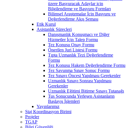
üzere Başvuracak Adaylar için
Bilgilendirme ve Başvuru Formları
Bilimsel Araştırmalar İçin Başvuru ve
Değerlendirme Akış Şeması
Etik Kurul
Asistanlık Süreçleri
Danışmanlık Konuşmacı ve Diğer
Hizmetler İçin Talep Formu
Tez Konusu Onay Formu
Önerilen Juri Listesi Formu
Tıpta Uzmanlık Tezi Değerlendirme
Formu
Tez Konusu Hakem Değerlendirme Formu
Tez Savunma Sınav Sonuç Formu
Tez Sınavı Öncesi Yapılması Gerekenler
Uzmanlık Sınavı Sonrası Yapılması
Gerekenler
Uzmanlık Eğitimi Bitirme Sınavı Tutanağı
Tus Sonucunda Yerleşen Asistanların
Başlayış İşlemleri
Yayınlarımız
Staj Koordinasyon Birimi
Projeler
TGAP
Bilgi Güvenliği