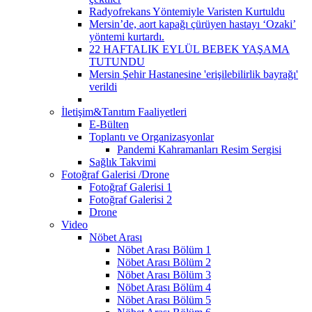
Radyofrekans Yöntemiyle Varisten Kurtuldu
Mersin’de, aort kapağı çürüyen hastayı ‘Ozaki’
yöntemi kurtardı.
22 HAFTALIK EYLÜL BEBEK YAŞAMA
TUTUNDU
Mersin Şehir Hastanesine 'erişilebilirlik bayrağı'
verildi
İletişim&Tanıtım Faaliyetleri
E-Bülten
Toplantı ve Organizasyonlar
Pandemi Kahramanları Resim Sergisi
Sağlık Takvimi
Fotoğraf Galerisi /Drone
Fotoğraf Galerisi 1
Fotoğraf Galerisi 2
Drone
Video
Nöbet Arası
Nöbet Arası Bölüm 1
Nöbet Arası Bölüm 2
Nöbet Arası Bölüm 3
Nöbet Arası Bölüm 4
Nöbet Arası Bölüm 5