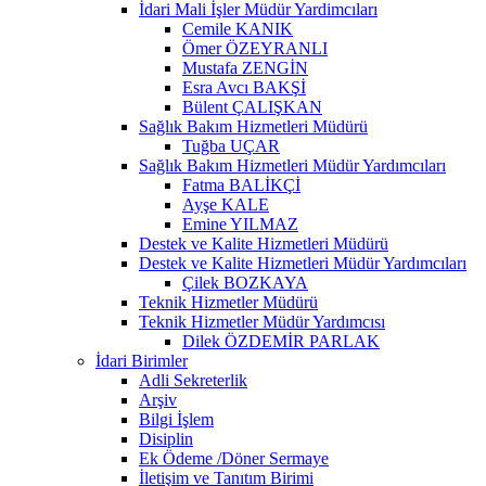
İdari Mali İşler Müdür Yardimcıları
Cemile KANIK
Ömer ÖZEYRANLI
Mustafa ZENGİN
Esra Avcı BAKŞİ
Bülent ÇALIŞKAN
Sağlık Bakım Hizmetleri Müdürü
Tuğba UÇAR
Sağlık Bakım Hizmetleri Müdür Yardımcıları
Fatma BALİKÇİ
Ayşe KALE
Emine YILMAZ
Destek ve Kalite Hizmetleri Müdürü
Destek ve Kalite Hizmetleri Müdür Yardımcıları
Çilek BOZKAYA
Teknik Hizmetler Müdürü
Teknik Hizmetler Müdür Yardımcısı
Dilek ÖZDEMİR PARLAK
İdari Birimler
Adli Sekreterlik
Arşiv
Bilgi İşlem
Disiplin
Ek Ödeme /Döner Sermaye
İletişim ve Tanıtım Birimi