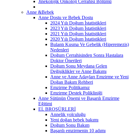
Jinekolojik Onkoloji Cerrahisi Bölümü
Anne &Bebek
Anne Dostu ve Bebek Dostu
2024 Yılı Doğum İstatistikleri
2023 Yılı Doğum İstatistikleri
2021 Yılı Doğum İstatistikleri
2020 Yılı Doğum İstatistikleri
Bulantı Kusma Ve Gebelik (Hiperemezis)
Nedenleri
Doğum Cerrahisinden Sonra Hastalara
Doktor Önerileri
Doğum Sonu Meydana Gelen
Değişiklikler ve Anne Bakımı
Anne ve Anne Adayları Emzirme ve Yeni
Doğan Bakım Rehberi
Emzirme Politikamız
Emzirme Destek Polikliniği
Anne Sütünün Önemi ve Başarılı Emzirme
Eğitimi
EL BROŞÜRLERİ
Annelik yolculuğu
Yeni doğan bebek bakımı
Doğum Sonu Bakım
Başarılı emzirmenin 10 adımı