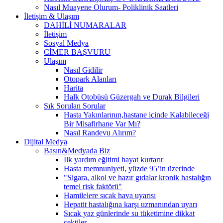
Nasıl Muayene Olurum- Poliklinik Saatleri
İletişim & Ulaşım
DAHİLİ NUMARALAR
İletişim
Sosyal Medya
CİMER BAŞVURU
Ulaşım
Nasıl Gidilir
Otopark Alanları
Harita
Halk Otobüsü Güzergah ve Durak Bilgileri
Sık Sorulan Sorular
Hasta Yakınlarının,hastane içinde Kalabileceği
Bir Misafirhane Var Mı?
Nasıl Randevu Alırım?
Dijital Medya
Basın&Medyada Biz
İlk yardım eğitimi hayat kurtarır
Hasta memnuniyeti, yüzde 95’in üzerinde
"Sigara, alkol ve hazır gıdalar kronik hastalığın
temel risk faktörü"
Hamilelere sıcak hava uyarısı
Hepatit hastalığına karşı uzmanından uyarı
Sıcak yaz günlerinde su tüketimine dikkat
çektiler