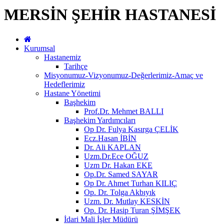
MERSİN ŞEHİR HASTANESİ
Kurumsal
Hastanemiz
Tarihçe
Misyonumuz-Vizyonumuz-Değerlerimiz-Amaç ve
Hedeflerimiz
Hastane Yönetimi
Başhekim
Prof.Dr. Mehmet BALLI
Başhekim Yardımcıları
Op Dr. Fulya Kasırga ÇELİK
Ecz.Hasan İBİN
Dr. Ali KAPLAN
Uzm.Dr.Ece OĞUZ
Uzm Dr. Hakan EKE
Op.Dr. Samed SAYAR
Op Dr. Ahmet Turhan KILIÇ
Op. Dr. Tolga Akbıyık
Uzm. Dr. Mutlay KESKİN
Op. Dr. Hasip Turan ŞİMŞEK
İdari Mali İşler Müdürü