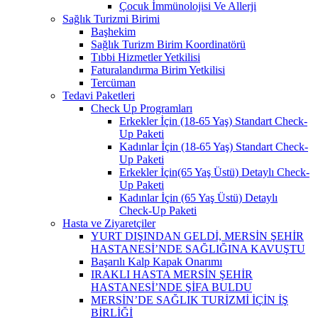
Çocuk İmmünolojisi Ve Allerji
Sağlık Turizmi Birimi
Başhekim
Sağlık Turizm Birim Koordinatörü
Tıbbi Hizmetler Yetkilisi
Faturalandırma Birim Yetkilisi
Tercüman
Tedavi Paketleri
Check Up Programları
Erkekler İçin (18-65 Yaş) Standart Check-
Up Paketi
Kadınlar İçin (18-65 Yaş) Standart Check-
Up Paketi
Erkekler İçin(65 Yaş Üstü) Detaylı Check-
Up Paketi
Kadınlar İçin (65 Yaş Üstü) Detaylı
Check-Up Paketi
Hasta ve Ziyaretçiler
YURT DIŞINDAN GELDİ, MERSİN ŞEHİR
HASTANESİ’NDE SAĞLIĞINA KAVUŞTU
Başarılı Kalp Kapak Onarımı
IRAKLI HASTA MERSİN ŞEHİR
HASTANESİ’NDE ŞİFA BULDU
MERSİN’DE SAĞLIK TURİZMİ İÇİN İŞ
BİRLİĞİ