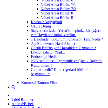
Nöbet Arası Bölüm 6
Nöbet Arası Bölüm 7/1
Nöbet Arası Bölüm 7/2
Nöbet Arası Bölüm 8
Nöbet Arası Bölüm 9
Koroner Anjiyografi
Okula Dönüş
Stajyerlerimizden Yaren'in hepimize bir çağrısı
var. Haydi ona kulak verelim.
1 Dakikada ! Solunum Fonksiyon Testi Nedir ?
Aşı Randevusu Nasıl Alınır ?
Çocuk Enfeksiyon Hastalıkları Uzmanımız
Doktor Edanur Yeşil...
Endoskopi Nedir
23 Nisan Ulusal Egemenlik ve Çocuk Bayramı
Kutlu Olsun !
Geriatri nedir? Kimler geriatri bölümüne
başvurabilir?
Kurumsal Tanıtım Filmi
Tıbbi Birimler
Anne &Bebek