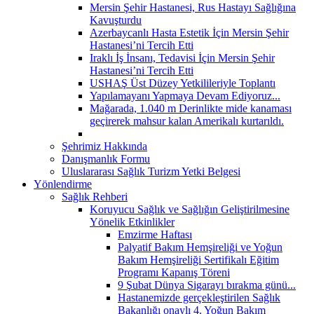
Mersin Şehir Hastanesi, Rus Hastayı Sağlığına
Kavuşturdu
Azerbaycanlı Hasta Estetik İçin Mersin Şehir
Hastanesi’ni Tercih Etti
Iraklı İş İnsanı, Tedavisi İçin Mersin Şehir
Hastanesi’ni Tercih Etti
USHAŞ Üst Düzey Yetkilileriyle Toplantı
Yapılamayanı Yapmaya Devam Ediyoruz...
Mağarada, 1.040 m Derinlikte mide kanaması
geçirerek mahsur kalan Amerikalı kurtarıldı.
Şehrimiz Hakkında
Danışmanlık Formu
Uluslararası Sağlık Turizm Yetki Belgesi
Yönlendirme
Sağlık Rehberi
Koruyucu Sağlık ve Sağlığın Geliştirilmesine
Yönelik Etkinlikler
Emzirme Haftası
Palyatif Bakım Hemşireliği ve Yoğun
Bakım Hemşireliği Sertifikalı Eğitim
Programı Kapanış Töreni
9 Şubat Dünya Sigarayı bırakma günü...
Hastanemizde gerçekleştirilen Sağlık
Bakanlığı onaylı 4. Yoğun Bakım