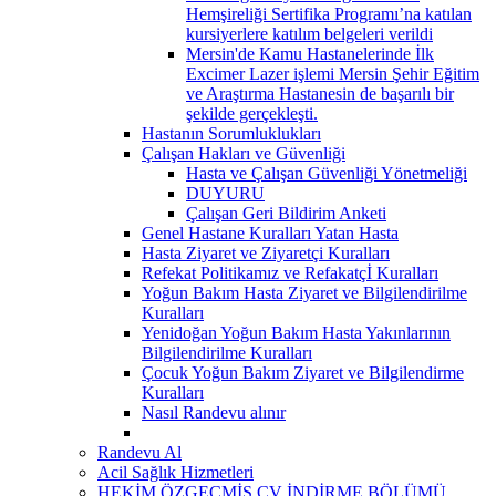
Hemşireliği Sertifika Programı’na katılan
kursiyerlere katılım belgeleri verildi
Mersin'de Kamu Hastanelerinde İlk
Excimer Lazer işlemi Mersin Şehir Eğitim
ve Araştırma Hastanesin de başarılı bir
şekilde gerçekleşti.
Hastanın Sorumluklukları
Çalışan Hakları ve Güvenliği
Hasta ve Çalışan Güvenliği Yönetmeliği
DUYURU
Çalışan Geri Bildirim Anketi
Genel Hastane Kuralları Yatan Hasta
Hasta Ziyaret ve Ziyaretçi Kuralları
Refekat Politikamız ve Refakatçİ Kuralları
Yoğun Bakım Hasta Ziyaret ve Bilgilendirilme
Kuralları
Yenidoğan Yoğun Bakım Hasta Yakınlarının
Bilgilendirilme Kuralları
Çocuk Yoğun Bakım Ziyaret ve Bilgilendirme
Kuralları
Nasıl Randevu alınır
Randevu Al
Acil Sağlık Hizmetleri
HEKİM ÖZGEÇMİŞ CV İNDİRME BÖLÜMÜ