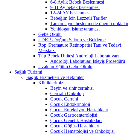
6-8 Aylık Bebek Beslenmesi
9-11 Ay bebek beslenmesi
12-24 AY beslenmesi
Bebeğim Icin Lezzetli Tarifler
Tamamlayıcı beslenmede önemli noktalar
Yenidogan isitme taraması
Gebe Okulu
LDRP -Doğum Salonu ve Bekleme
Rop (Premature Retinopatisi Tanı ve Tedavi
Merskezi
Tüp Bebek Ünitesi Androloji Laboratuvarı
Androloji Laboratuarı İşleyiş Prosedürü
Uzaktan Eğitim Gebe Okulu
Sağlık Turizmi
Sağlık Hizmetleri ve Hekimler
Kliniklerimiz
Beyin ve sinir cerrahisi
Cerrrahi Onkoloji
Çocuk Cerrahi
Çocuk Endokrinoloji
Çocuk Enfeksiyon Hastalıkları
Çocuk Gastroenterolojisi
Çocuk Genetik Hastalıkları
Çocuk Göğüs Hastalıkları
Çocuk Hematolojisi ve Onkolojisi