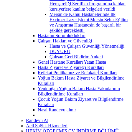
Hemşireliği Sertifika Programı’na katılan
kursiyerlere katılım belgeleri verildi
Mersin'de Kamu Hastanelerinde İlk
Excimer Lazer işlemi Mersin Şehir Eğitim
ve Araştırma Hastanesin de başarılı bir
şekilde gerçekleşti.
Hastanın Sorumluklukları
Çalışan Hakları ve Güvenliği
Hasta ve Çalışan Güvenliği Yönetmeliği
DUYURU
Çalışan Geri Bildirim Anketi
Genel Hastane Kuralları Yatan Hasta
Hasta Ziyaret ve Ziyaretçi Kuralları
Refekat Politikamız ve Refakatçİ Kuralları
Yoğun Bakım Hasta Ziyaret ve Bilgilendirilme
Kuralları
Yenidoğan Yoğun Bakım Hasta Yakınlarının
Bilgilendirilme Kuralları
Çocuk Yoğun Bakım Ziyaret ve Bilgilendirme
Kuralları
Nasıl Randevu alınır
Randevu Al
Acil Sağlık Hizmetleri
HEKİM ÖZGEÇMİŞ CV İNDİRME BÖLÜMÜ