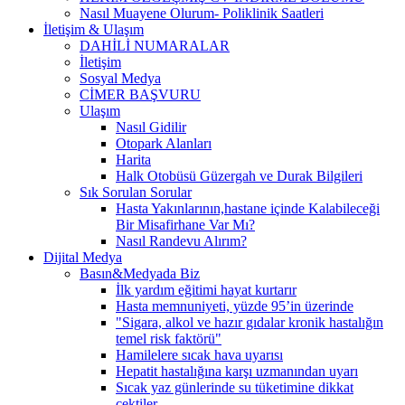
Nasıl Muayene Olurum- Poliklinik Saatleri
İletişim & Ulaşım
DAHİLİ NUMARALAR
İletişim
Sosyal Medya
CİMER BAŞVURU
Ulaşım
Nasıl Gidilir
Otopark Alanları
Harita
Halk Otobüsü Güzergah ve Durak Bilgileri
Sık Sorulan Sorular
Hasta Yakınlarının,hastane içinde Kalabileceği
Bir Misafirhane Var Mı?
Nasıl Randevu Alırım?
Dijital Medya
Basın&Medyada Biz
İlk yardım eğitimi hayat kurtarır
Hasta memnuniyeti, yüzde 95’in üzerinde
"Sigara, alkol ve hazır gıdalar kronik hastalığın
temel risk faktörü"
Hamilelere sıcak hava uyarısı
Hepatit hastalığına karşı uzmanından uyarı
Sıcak yaz günlerinde su tüketimine dikkat
çektiler