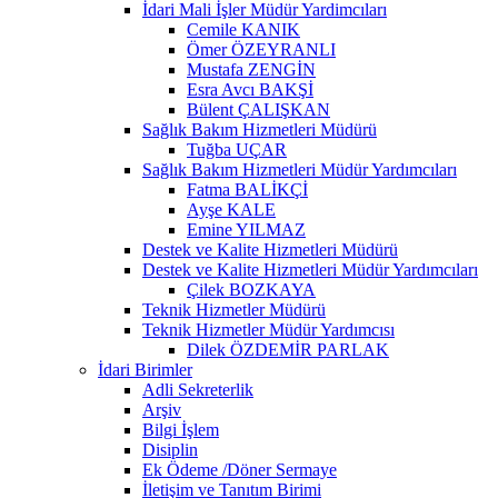
İdari Mali İşler Müdür Yardimcıları
Cemile KANIK
Ömer ÖZEYRANLI
Mustafa ZENGİN
Esra Avcı BAKŞİ
Bülent ÇALIŞKAN
Sağlık Bakım Hizmetleri Müdürü
Tuğba UÇAR
Sağlık Bakım Hizmetleri Müdür Yardımcıları
Fatma BALİKÇİ
Ayşe KALE
Emine YILMAZ
Destek ve Kalite Hizmetleri Müdürü
Destek ve Kalite Hizmetleri Müdür Yardımcıları
Çilek BOZKAYA
Teknik Hizmetler Müdürü
Teknik Hizmetler Müdür Yardımcısı
Dilek ÖZDEMİR PARLAK
İdari Birimler
Adli Sekreterlik
Arşiv
Bilgi İşlem
Disiplin
Ek Ödeme /Döner Sermaye
İletişim ve Tanıtım Birimi