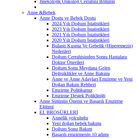
Jinekolojik Onkoloji Cerrahisi Bölümü
Anne &Bebek
Anne Dostu ve Bebek Dostu
2024 Yılı Doğum İstatistikleri
2023 Yılı Doğum İstatistikleri
2021 Yılı Doğum İstatistikleri
2020 Yılı Doğum İstatistikleri
Bulantı Kusma Ve Gebelik (Hiperemezis)
Nedenleri
Doğum Cerrahisinden Sonra Hastalara
Doktor Önerileri
Doğum Sonu Meydana Gelen
Değişiklikler ve Anne Bakımı
Anne ve Anne Adayları Emzirme ve Yeni
Doğan Bakım Rehberi
Emzirme Politikamız
Emzirme Destek Polikliniği
Anne Sütünün Önemi ve Başarılı Emzirme
Eğitimi
EL BROŞÜRLERİ
Annelik yolculuğu
Yeni doğan bebek bakımı
Doğum Sonu Bakım
Başarılı emzirmenin 10 adımı