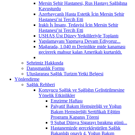
Mersin Şehir Hastanesi, Rus Hastayı Sağlığına
Kavuşturdu
Azerbaycanlı Hasta Estetik İçin Mersin Şehir
Hastanesi’ni Tercih Etti
Iraklı İş İnsanı, Tedavisi İçin Mersin Şehir
Hastanesi’ni Tercih Etti
USHAŞ Üst Düzey Yetkilileriyle Toplantı
Yapılamayanı Yapmaya Devam Ediyoruz...
Mağarada, 1.040 m Derinlikte mide kanaması
geçirerek mahsur kalan Amerikalı kurtarıldı.
Şehrimiz Hakkında
Danışmanlık Formu
Uluslararası Sağlık Turizm Yetki Belgesi
Yönlendirme
Sağlık Rehberi
Koruyucu Sağlık ve Sağlığın Geliştirilmesine
Yönelik Etkinlikler
Emzirme Haftası
Palyatif Bakım Hemşireliği ve Yoğun
Bakım Hemşireliği Sertifikalı Eğitim
Programı Kapanış Töreni
9 Şubat Dünya Sigarayı bırakma günü...
Hastanemizde gerçekleştirilen Sağlık
Bakanlığı onaylı 4. Yoğun Bakım