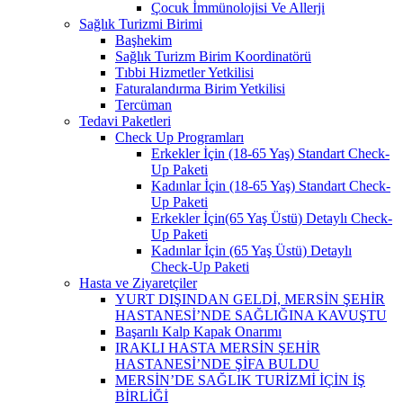
Çocuk İmmünolojisi Ve Allerji
Sağlık Turizmi Birimi
Başhekim
Sağlık Turizm Birim Koordinatörü
Tıbbi Hizmetler Yetkilisi
Faturalandırma Birim Yetkilisi
Tercüman
Tedavi Paketleri
Check Up Programları
Erkekler İçin (18-65 Yaş) Standart Check-
Up Paketi
Kadınlar İçin (18-65 Yaş) Standart Check-
Up Paketi
Erkekler İçin(65 Yaş Üstü) Detaylı Check-
Up Paketi
Kadınlar İçin (65 Yaş Üstü) Detaylı
Check-Up Paketi
Hasta ve Ziyaretçiler
YURT DIŞINDAN GELDİ, MERSİN ŞEHİR
HASTANESİ’NDE SAĞLIĞINA KAVUŞTU
Başarılı Kalp Kapak Onarımı
IRAKLI HASTA MERSİN ŞEHİR
HASTANESİ’NDE ŞİFA BULDU
MERSİN’DE SAĞLIK TURİZMİ İÇİN İŞ
BİRLİĞİ