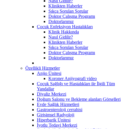
Nasıl Gidilir?
Klinikten Haberler
Sıkça Sorulan Sorular
Doktor Çalışma Programı
Doktorlarımız
Çocuk Enfeksiyon Hastalıkları
Klinik Hakkında
Nasıl Gidilir?
Klinikten Haberler
Sıkça Sorulan Sorular
Doktor Çalışma Programı
Doktorlarımız
Özellikli Hizmetler
Anjio Ünitesi
Koroner Anjiyografi video
Çoçuk Sağlığı ve Hastalıkları ile İlgili Tüm
Yandallar
Diyaliz Merkezi
Doğum Salonu ve Bekleme alanları Görselleri
Evde Sağlık Hizmetleri
Gastroenteroloji cerrahisi
Girişimsel Radyoloji
Hiperbarik Ünitesi
İyotlu Tedavi Merkezi