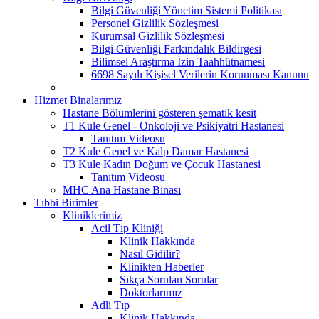
Bilgi Güvenliği Yönetim Sistemi Politikası
Personel Gizlilik Sözleşmesi
Kurumsal Gizlilik Sözleşmesi
Bilgi Güvenliği Farkındalık Bildirgesi
Bilimsel Araştırma İzin Taahhütnamesi
6698 Sayılı Kişisel Verilerin Korunması Kanunu
Hizmet Binalarımız
Hastane Bölümlerini gösteren şematik kesit
T1 Kule Genel - Onkoloji ve Psikiyatri Hastanesi
Tanıtım Videosu
T2 Kule Genel ve Kalp Damar Hastanesi
T3 Kule Kadın Doğum ve Çocuk Hastanesi
Tanıtım Videosu
MHC Ana Hastane Binası
Tıbbi Birimler
Kliniklerimiz
Acil Tıp Kliniği
Klinik Hakkında
Nasıl Gidilir?
Klinikten Haberler
Sıkça Sorulan Sorular
Doktorlarımız
Adli Tıp
Klinik Hakkında