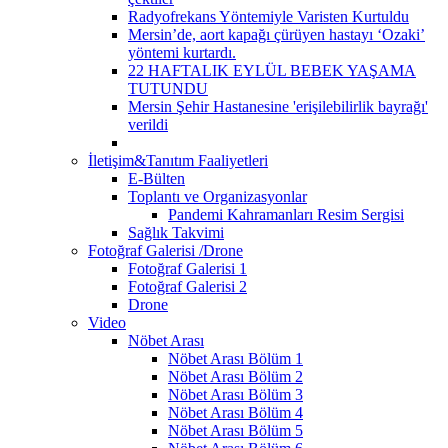
Radyofrekans Yöntemiyle Varisten Kurtuldu
Mersin’de, aort kapağı çürüyen hastayı ‘Ozaki’
yöntemi kurtardı.
22 HAFTALIK EYLÜL BEBEK YAŞAMA
TUTUNDU
Mersin Şehir Hastanesine 'erişilebilirlik bayrağı'
verildi
İletişim&Tanıtım Faaliyetleri
E-Bülten
Toplantı ve Organizasyonlar
Pandemi Kahramanları Resim Sergisi
Sağlık Takvimi
Fotoğraf Galerisi /Drone
Fotoğraf Galerisi 1
Fotoğraf Galerisi 2
Drone
Video
Nöbet Arası
Nöbet Arası Bölüm 1
Nöbet Arası Bölüm 2
Nöbet Arası Bölüm 3
Nöbet Arası Bölüm 4
Nöbet Arası Bölüm 5