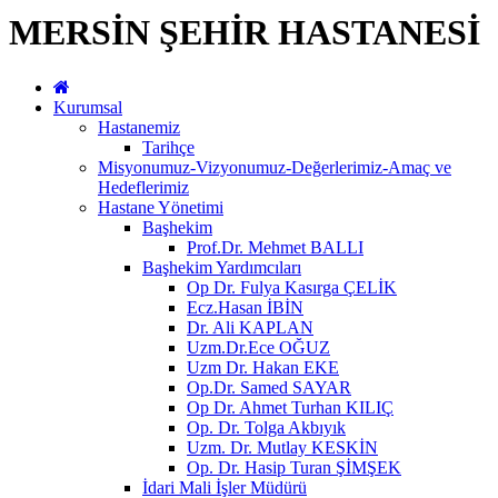
MERSİN ŞEHİR HASTANESİ
Kurumsal
Hastanemiz
Tarihçe
Misyonumuz-Vizyonumuz-Değerlerimiz-Amaç ve
Hedeflerimiz
Hastane Yönetimi
Başhekim
Prof.Dr. Mehmet BALLI
Başhekim Yardımcıları
Op Dr. Fulya Kasırga ÇELİK
Ecz.Hasan İBİN
Dr. Ali KAPLAN
Uzm.Dr.Ece OĞUZ
Uzm Dr. Hakan EKE
Op.Dr. Samed SAYAR
Op Dr. Ahmet Turhan KILIÇ
Op. Dr. Tolga Akbıyık
Uzm. Dr. Mutlay KESKİN
Op. Dr. Hasip Turan ŞİMŞEK
İdari Mali İşler Müdürü