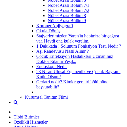
Nöbet Arası Bölüm 6
Nöbet Arası Bölüm 7/1
Nöbet Arası Bölüm 7/2
Nöbet Arası Bölüm 8
Nöbet Arası Bölüm 9
Koroner Anjiyografi
Okula Dönüş
Stajyerlerimizden Yaren'in hepimize bir çağrısı
var. Haydi ona kulak verelim.
1 Dakikada ! Solunum Fonksiyon Testi Nedir ?
Aşı Randevusu Nasıl Alınır ?
Çocuk Enfeksiyon Hastalıkları Uzmanımız
Doktor Edanur Yeşil...
Endoskopi Nedir
23 Nisan Ulusal Egemenlik ve Çocuk Bayramı
Kutlu Olsun !
Geriatri nedir? Kimler geriatri bölümüne
başvurabilir?
Kurumsal Tanıtım Filmi
Tıbbi Birimler
Özellikli Hizmetler