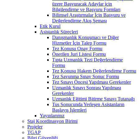
üzere Başvuracak Adaylar için
Bilgilendirme ve Başvuru Formları
Bilimsel Araştırmalar İçin Başvuru ve
Değerlendirme Akış Şeması
Etik Kurul
Asistanlık Süreçleri
Danışmanlık Konuşmacı ve Diğer
Hizmetler İçin Talep Formu
Tez Konusu Onay Formu
Önerilen Juri Listesi Formu
Tıpta Uzmanlık Tezi Değerlendirme
Formu
Tez Konusu Hakem Değerlendirme Formu
Tez Savunma Sınav Sonuç Formu
Tez Sınavı Öncesi Yapılması Gerekenler
Uzmanlık Sınavı Sonrası Yapılması
Gerekenler
Uzmanlık Eğitimi Bitirme Sınavı Tutanağı
Tus Sonucunda Yerleşen Asistanların
Başlayış İşlemleri
Yayınlarımız
Staj Koordinasyon Birimi
Projeler
TGAP
Bilgi Güvenliği