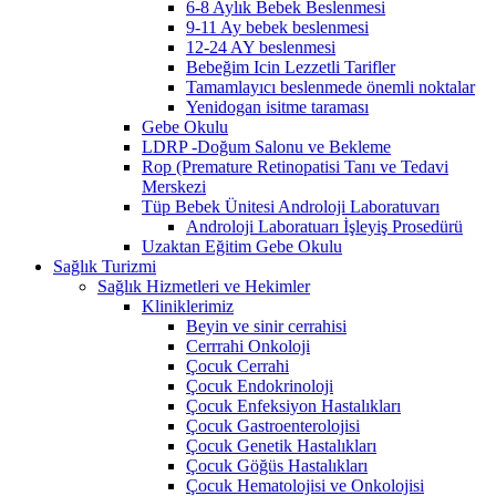
6-8 Aylık Bebek Beslenmesi
9-11 Ay bebek beslenmesi
12-24 AY beslenmesi
Bebeğim Icin Lezzetli Tarifler
Tamamlayıcı beslenmede önemli noktalar
Yenidogan isitme taraması
Gebe Okulu
LDRP -Doğum Salonu ve Bekleme
Rop (Premature Retinopatisi Tanı ve Tedavi
Merskezi
Tüp Bebek Ünitesi Androloji Laboratuvarı
Androloji Laboratuarı İşleyiş Prosedürü
Uzaktan Eğitim Gebe Okulu
Sağlık Turizmi
Sağlık Hizmetleri ve Hekimler
Kliniklerimiz
Beyin ve sinir cerrahisi
Cerrrahi Onkoloji
Çocuk Cerrahi
Çocuk Endokrinoloji
Çocuk Enfeksiyon Hastalıkları
Çocuk Gastroenterolojisi
Çocuk Genetik Hastalıkları
Çocuk Göğüs Hastalıkları
Çocuk Hematolojisi ve Onkolojisi