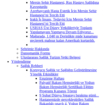
Mersin Şehir Hastanesi, Rus Hastayı Sağlığına
Kavuşturdu
Azerbaycanlı Hasta Estetik İçin Mersin Şehir
Hastanesi’ni Tercih Etti
Iraklı İş İnsanı, Tedavisi İçin Mersin Şehir
Hastanesi’ni Tercih Etti
USHAŞ Üst Düzey Yetkilileriyle Toplantı
Yapılamayanı Yapmaya Devam Ediyoruz...
Mağarada, 1.040 m Derinlikte mide kanaması
geçirerek mahsur kalan Amerikalı kurtarıldı.
Şehrimiz Hakkında
Danışmanlık Formu
Uluslararası Sağlık Turizm Yetki Belgesi
Yönlendirme
Sağlık Rehberi
Koruyucu Sağlık ve Sağlığın Geliştirilmesine
Yönelik Etkinlikler
Emzirme Haftası
Palyatif Bakım Hemşireliği ve Yoğun
Bakım Hemşireliği Sertifikalı Eğitim
Programı Kapanış Töreni
9 Şubat Dünya Sigarayı bırakma günü...
Hastanemizde gerçekleştirilen Sağlık
Bakanlığı onaylı 4. Yoğun Bakım