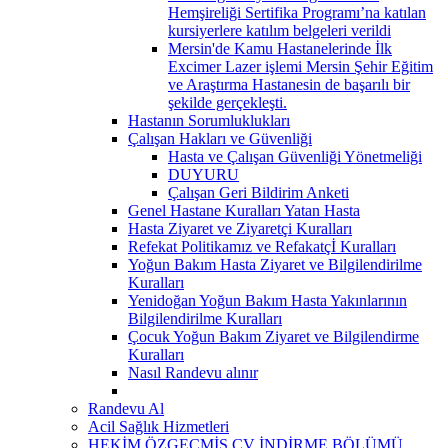
Hemşireliği Sertifika Programı’na katılan
kursiyerlere katılım belgeleri verildi
Mersin'de Kamu Hastanelerinde İlk
Excimer Lazer işlemi Mersin Şehir Eğitim
ve Araştırma Hastanesin de başarılı bir
şekilde gerçekleşti.
Hastanın Sorumluklukları
Çalışan Hakları ve Güvenliği
Hasta ve Çalışan Güvenliği Yönetmeliği
DUYURU
Çalışan Geri Bildirim Anketi
Genel Hastane Kuralları Yatan Hasta
Hasta Ziyaret ve Ziyaretçi Kuralları
Refekat Politikamız ve Refakatçİ Kuralları
Yoğun Bakım Hasta Ziyaret ve Bilgilendirilme
Kuralları
Yenidoğan Yoğun Bakım Hasta Yakınlarının
Bilgilendirilme Kuralları
Çocuk Yoğun Bakım Ziyaret ve Bilgilendirme
Kuralları
Nasıl Randevu alınır
Randevu Al
Acil Sağlık Hizmetleri
HEKİM ÖZGEÇMİŞ CV İNDİRME BÖLÜMÜ