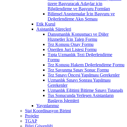
üzere Başvuracak Adaylar için
Bilgilendirme ve Başvuru Formları
Bilimsel Araştırmalar İçin Başvuru ve
Değerlendirme Akış Şeması
Etik Kurul
Asistanlık Süreçleri
Danışmanlık Konuşmacı ve Diğer
Hizmetler İçin Talep Formu
Tez Konusu Onay Formu
Önerilen Juri Listesi Formu
Tıpta Uzmanlık Tezi Değerlendirme
Formu
Tez Konusu Hakem Değerlendirme Formu
Tez Savunma Sınav Sonuç Formu
Tez Sınavı Öncesi Yapılması Gerekenler
Uzmanlık Sınavı Sonrası Yapılması
Gerekenler
Uzmanlık Eğitimi Bitirme Sınavı Tutanağı
Tus Sonucunda Yerleşen Asistanların
Başlayış İşlemleri
Yayınlarımız
Staj Koordinasyon Birimi
Projeler
TGAP
Bilgi Güvenliği