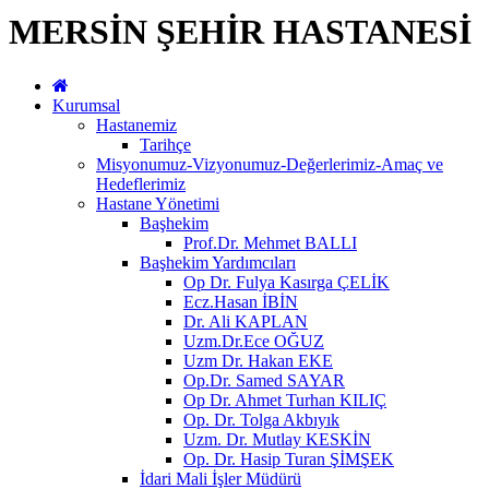
MERSİN ŞEHİR HASTANESİ
Kurumsal
Hastanemiz
Tarihçe
Misyonumuz-Vizyonumuz-Değerlerimiz-Amaç ve
Hedeflerimiz
Hastane Yönetimi
Başhekim
Prof.Dr. Mehmet BALLI
Başhekim Yardımcıları
Op Dr. Fulya Kasırga ÇELİK
Ecz.Hasan İBİN
Dr. Ali KAPLAN
Uzm.Dr.Ece OĞUZ
Uzm Dr. Hakan EKE
Op.Dr. Samed SAYAR
Op Dr. Ahmet Turhan KILIÇ
Op. Dr. Tolga Akbıyık
Uzm. Dr. Mutlay KESKİN
Op. Dr. Hasip Turan ŞİMŞEK
İdari Mali İşler Müdürü