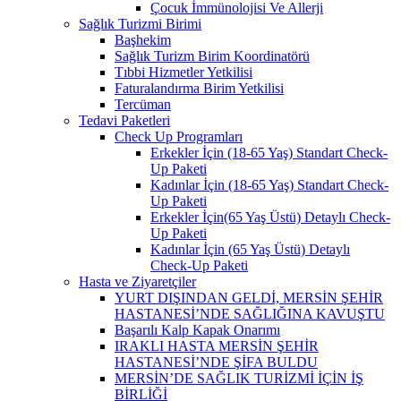
Çocuk İmmünolojisi Ve Allerji
Sağlık Turizmi Birimi
Başhekim
Sağlık Turizm Birim Koordinatörü
Tıbbi Hizmetler Yetkilisi
Faturalandırma Birim Yetkilisi
Tercüman
Tedavi Paketleri
Check Up Programları
Erkekler İçin (18-65 Yaş) Standart Check-
Up Paketi
Kadınlar İçin (18-65 Yaş) Standart Check-
Up Paketi
Erkekler İçin(65 Yaş Üstü) Detaylı Check-
Up Paketi
Kadınlar İçin (65 Yaş Üstü) Detaylı
Check-Up Paketi
Hasta ve Ziyaretçiler
YURT DIŞINDAN GELDİ, MERSİN ŞEHİR
HASTANESİ’NDE SAĞLIĞINA KAVUŞTU
Başarılı Kalp Kapak Onarımı
IRAKLI HASTA MERSİN ŞEHİR
HASTANESİ’NDE ŞİFA BULDU
MERSİN’DE SAĞLIK TURİZMİ İÇİN İŞ
BİRLİĞİ