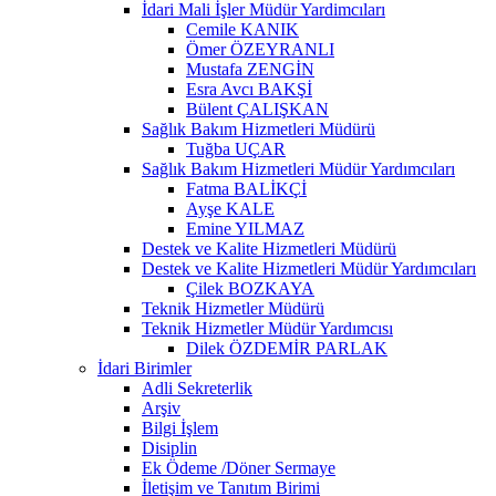
İdari Mali İşler Müdür Yardimcıları
Cemile KANIK
Ömer ÖZEYRANLI
Mustafa ZENGİN
Esra Avcı BAKŞİ
Bülent ÇALIŞKAN
Sağlık Bakım Hizmetleri Müdürü
Tuğba UÇAR
Sağlık Bakım Hizmetleri Müdür Yardımcıları
Fatma BALİKÇİ
Ayşe KALE
Emine YILMAZ
Destek ve Kalite Hizmetleri Müdürü
Destek ve Kalite Hizmetleri Müdür Yardımcıları
Çilek BOZKAYA
Teknik Hizmetler Müdürü
Teknik Hizmetler Müdür Yardımcısı
Dilek ÖZDEMİR PARLAK
İdari Birimler
Adli Sekreterlik
Arşiv
Bilgi İşlem
Disiplin
Ek Ödeme /Döner Sermaye
İletişim ve Tanıtım Birimi