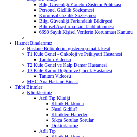
Bilgi Güvenliği Yönetim Sistemi Politikası
Personel Gizlilik Sözleşmesi
Kurumsal Gizlilik Sözleşmesi
Bilgi Güvenliği Farkındalık Bildirgesi
Bilimsel Araştırma İzin Taahhütnamesi
6698 Sayılı Kişisel Verilerin Korunması Kanunu
Hizmet Binalarımız
Hastane Bölümlerini gösteren şematik kesit
T1 Kule Genel - Onkoloji ve Psikiyatri Hastanesi
Tanıtım Videosu
T2 Kule Genel ve Kalp Damar Hastanesi
T3 Kule Kadın Doğum ve Çocuk Hastanesi
Tanıtım Videosu
MHC Ana Hastane Binası
Tıbbi Birimler
Kliniklerimiz
Acil Tıp Kliniği
Klinik Hakkında
Nasıl Gidilir?
Klinikten Haberler
Sıkça Sorulan Sorular
Doktorlarımız
Adli Tıp
Klinik Hakkında