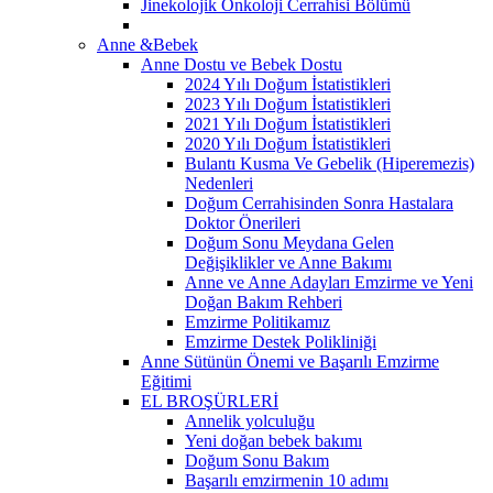
Jinekolojik Onkoloji Cerrahisi Bölümü
Anne &Bebek
Anne Dostu ve Bebek Dostu
2024 Yılı Doğum İstatistikleri
2023 Yılı Doğum İstatistikleri
2021 Yılı Doğum İstatistikleri
2020 Yılı Doğum İstatistikleri
Bulantı Kusma Ve Gebelik (Hiperemezis)
Nedenleri
Doğum Cerrahisinden Sonra Hastalara
Doktor Önerileri
Doğum Sonu Meydana Gelen
Değişiklikler ve Anne Bakımı
Anne ve Anne Adayları Emzirme ve Yeni
Doğan Bakım Rehberi
Emzirme Politikamız
Emzirme Destek Polikliniği
Anne Sütünün Önemi ve Başarılı Emzirme
Eğitimi
EL BROŞÜRLERİ
Annelik yolculuğu
Yeni doğan bebek bakımı
Doğum Sonu Bakım
Başarılı emzirmenin 10 adımı