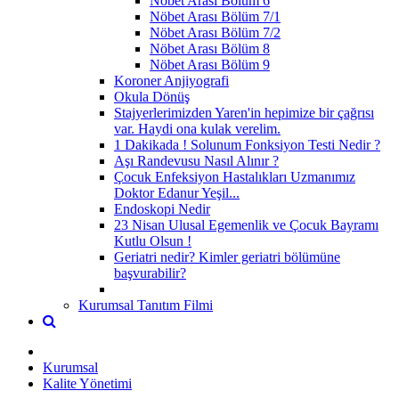
Nöbet Arası Bölüm 6
Nöbet Arası Bölüm 7/1
Nöbet Arası Bölüm 7/2
Nöbet Arası Bölüm 8
Nöbet Arası Bölüm 9
Koroner Anjiyografi
Okula Dönüş
Stajyerlerimizden Yaren'in hepimize bir çağrısı
var. Haydi ona kulak verelim.
1 Dakikada ! Solunum Fonksiyon Testi Nedir ?
Aşı Randevusu Nasıl Alınır ?
Çocuk Enfeksiyon Hastalıkları Uzmanımız
Doktor Edanur Yeşil...
Endoskopi Nedir
23 Nisan Ulusal Egemenlik ve Çocuk Bayramı
Kutlu Olsun !
Geriatri nedir? Kimler geriatri bölümüne
başvurabilir?
Kurumsal Tanıtım Filmi
Kurumsal
Kalite Yönetimi