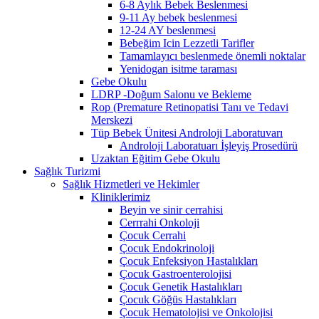
6-8 Aylık Bebek Beslenmesi
9-11 Ay bebek beslenmesi
12-24 AY beslenmesi
Bebeğim Icin Lezzetli Tarifler
Tamamlayıcı beslenmede önemli noktalar
Yenidogan isitme taraması
Gebe Okulu
LDRP -Doğum Salonu ve Bekleme
Rop (Premature Retinopatisi Tanı ve Tedavi
Merskezi
Tüp Bebek Ünitesi Androloji Laboratuvarı
Androloji Laboratuarı İşleyiş Prosedürü
Uzaktan Eğitim Gebe Okulu
Sağlık Turizmi
Sağlık Hizmetleri ve Hekimler
Kliniklerimiz
Beyin ve sinir cerrahisi
Cerrrahi Onkoloji
Çocuk Cerrahi
Çocuk Endokrinoloji
Çocuk Enfeksiyon Hastalıkları
Çocuk Gastroenterolojisi
Çocuk Genetik Hastalıkları
Çocuk Göğüs Hastalıkları
Çocuk Hematolojisi ve Onkolojisi