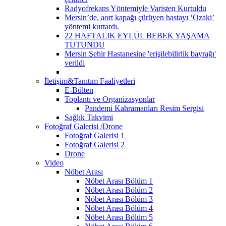
Radyofrekans Yöntemiyle Varisten Kurtuldu
Mersin’de, aort kapağı çürüyen hastayı ‘Ozaki’
yöntemi kurtardı.
22 HAFTALIK EYLÜL BEBEK YAŞAMA
TUTUNDU
Mersin Şehir Hastanesine 'erişilebilirlik bayrağı'
verildi
İletişim&Tanıtım Faaliyetleri
E-Bülten
Toplantı ve Organizasyonlar
Pandemi Kahramanları Resim Sergisi
Sağlık Takvimi
Fotoğraf Galerisi /Drone
Fotoğraf Galerisi 1
Fotoğraf Galerisi 2
Drone
Video
Nöbet Arası
Nöbet Arası Bölüm 1
Nöbet Arası Bölüm 2
Nöbet Arası Bölüm 3
Nöbet Arası Bölüm 4
Nöbet Arası Bölüm 5