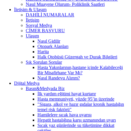
Nasıl Muayene Olurum- Poliklinik Saatleri
İletişim & Ulaşım
DAHİLİ NUMARALAR
İletişim
Sosyal Medya
CİMER BAŞVURU
Ulaşım
Nasıl Gidilir
Otopark Alanları
Harita
Halk Otobüsü Güzergah ve Durak Bilgileri
Sık Sorulan Sorular
Hasta Yakınlarının,hastane içinde Kalabileceği
Bir Misafirhane Var Mı?
Nasıl Randevu Alırım?
Dijital Medya
Basın&Medyada Biz
İlk yardım eğitimi hayat kurtarır
Hasta memnuniyeti, yüzde 95’in üzerinde
"Sigara, alkol ve hazır gıdalar kronik hastalığın
temel risk faktörü"
Hamilelere sıcak hava uyarısı
Hepatit hastalığına karşı uzmanından uyarı
Sıcak yaz günlerinde su tüketimine dikkat
çektiler