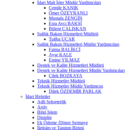
İdari Mali İşler Müdür Yardimcıları
Cemile KANIK
Ömer ÖZEYRANLI
Mustafa ZENGİN
Esra Avcı BAKŞİ
Bülent ÇALIŞKAN
Sağlık Bakım Hizmetleri Müdürü
Tuğba UÇAR
Sağlık Bakım Hizmetleri Müdür Yardımcıları
Fatma BALİKÇİ
Ayşe KALE
Emine YILMAZ
Destek ve Kalite Hizmetleri Müdürü
Destek ve Kalite Hizmetleri Müdür Yardımcıları
Çilek BOZKAYA
Teknik Hizmetler Müdürü
Teknik Hizmetler Müdür Yardımcısı
Dilek ÖZDEMİR PARLAK
İdari Birimler
Adli Sekreterlik
Arşiv
Bilgi İşlem
Disiplin
Ek Ödeme /Döner Sermaye
İletişim ve Tanıtım Birimi