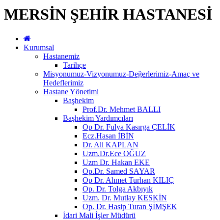
MERSİN ŞEHİR HASTANESİ
Kurumsal
Hastanemiz
Tarihçe
Misyonumuz-Vizyonumuz-Değerlerimiz-Amaç ve
Hedeflerimiz
Hastane Yönetimi
Başhekim
Prof.Dr. Mehmet BALLI
Başhekim Yardımcıları
Op Dr. Fulya Kasırga ÇELİK
Ecz.Hasan İBİN
Dr. Ali KAPLAN
Uzm.Dr.Ece OĞUZ
Uzm Dr. Hakan EKE
Op.Dr. Samed SAYAR
Op Dr. Ahmet Turhan KILIÇ
Op. Dr. Tolga Akbıyık
Uzm. Dr. Mutlay KESKİN
Op. Dr. Hasip Turan ŞİMŞEK
İdari Mali İşler Müdürü