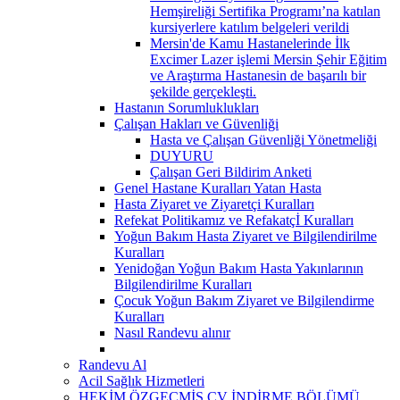
Hemşireliği Sertifika Programı’na katılan
kursiyerlere katılım belgeleri verildi
Mersin'de Kamu Hastanelerinde İlk
Excimer Lazer işlemi Mersin Şehir Eğitim
ve Araştırma Hastanesin de başarılı bir
şekilde gerçekleşti.
Hastanın Sorumluklukları
Çalışan Hakları ve Güvenliği
Hasta ve Çalışan Güvenliği Yönetmeliği
DUYURU
Çalışan Geri Bildirim Anketi
Genel Hastane Kuralları Yatan Hasta
Hasta Ziyaret ve Ziyaretçi Kuralları
Refekat Politikamız ve Refakatçİ Kuralları
Yoğun Bakım Hasta Ziyaret ve Bilgilendirilme
Kuralları
Yenidoğan Yoğun Bakım Hasta Yakınlarının
Bilgilendirilme Kuralları
Çocuk Yoğun Bakım Ziyaret ve Bilgilendirme
Kuralları
Nasıl Randevu alınır
Randevu Al
Acil Sağlık Hizmetleri
HEKİM ÖZGEÇMİŞ CV İNDİRME BÖLÜMÜ