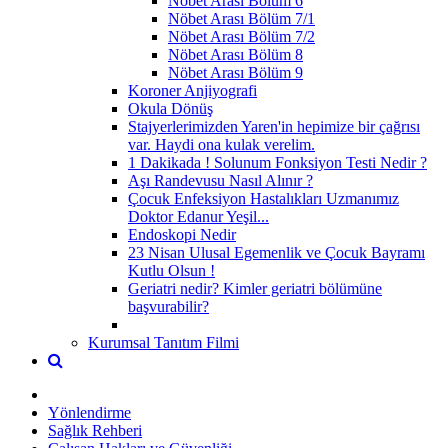
Nöbet Arası Bölüm 6
Nöbet Arası Bölüm 7/1
Nöbet Arası Bölüm 7/2
Nöbet Arası Bölüm 8
Nöbet Arası Bölüm 9
Koroner Anjiyografi
Okula Dönüş
Stajyerlerimizden Yaren'in hepimize bir çağrısı
var. Haydi ona kulak verelim.
1 Dakikada ! Solunum Fonksiyon Testi Nedir ?
Aşı Randevusu Nasıl Alınır ?
Çocuk Enfeksiyon Hastalıkları Uzmanımız
Doktor Edanur Yeşil...
Endoskopi Nedir
23 Nisan Ulusal Egemenlik ve Çocuk Bayramı
Kutlu Olsun !
Geriatri nedir? Kimler geriatri bölümüne
başvurabilir?
Kurumsal Tanıtım Filmi
Yönlendirme
Sağlık Rehberi