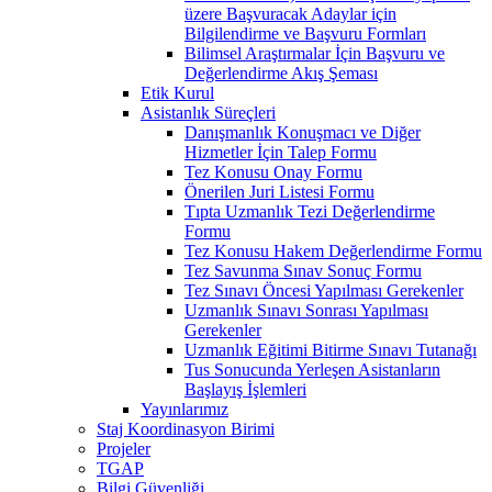
üzere Başvuracak Adaylar için
Bilgilendirme ve Başvuru Formları
Bilimsel Araştırmalar İçin Başvuru ve
Değerlendirme Akış Şeması
Etik Kurul
Asistanlık Süreçleri
Danışmanlık Konuşmacı ve Diğer
Hizmetler İçin Talep Formu
Tez Konusu Onay Formu
Önerilen Juri Listesi Formu
Tıpta Uzmanlık Tezi Değerlendirme
Formu
Tez Konusu Hakem Değerlendirme Formu
Tez Savunma Sınav Sonuç Formu
Tez Sınavı Öncesi Yapılması Gerekenler
Uzmanlık Sınavı Sonrası Yapılması
Gerekenler
Uzmanlık Eğitimi Bitirme Sınavı Tutanağı
Tus Sonucunda Yerleşen Asistanların
Başlayış İşlemleri
Yayınlarımız
Staj Koordinasyon Birimi
Projeler
TGAP
Bilgi Güvenliği