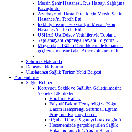
Mersin Şehir Hastanesi, Rus Hastayı Sağlığına
Kavuşturdu
Azerbaycanlı Hasta Estetik İçin Mersin Şehir
Hastanesi’ni Tercih Etti
Iraklı İş İnsanı, Tedavisi İçin Mersin Şehir
Hastanesi’ni Tercih Etti
USHAŞ Üst Düzey Yetkilileriyle Toplantı
Yapılamayanı Yapmaya Devam Ediyoruz...
Mağarada, 1.040 m Derinlikte mide kanaması
geçirerek mahsur kalan Amerikalı kurtarıldı.
Şehrimiz Hakkında
Danışmanlık Formu
Uluslararası Sağlık Turizm Yetki Belgesi
Yönlendirme
Sağlık Rehberi
Koruyucu Sağlık ve Sağlığın Geliştirilmesine
Yönelik Etkinlikler
Emzirme Haftası
Palyatif Bakım Hemşireliği ve Yoğun
Bakım Hemşireliği Sertifikalı Eğitim
Programı Kapanış Töreni
9 Şubat Dünya Sigarayı bırakma günü...
Hastanemizde gerçekleştirilen Sağlık
Bakanlığı onaylı 4. Yoğun Bakım