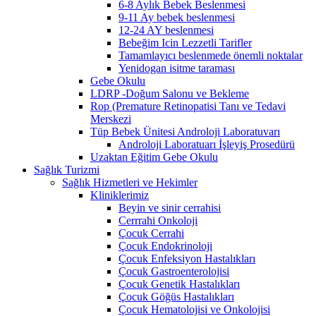
6-8 Aylık Bebek Beslenmesi
9-11 Ay bebek beslenmesi
12-24 AY beslenmesi
Bebeğim Icin Lezzetli Tarifler
Tamamlayıcı beslenmede önemli noktalar
Yenidogan isitme taraması
Gebe Okulu
LDRP -Doğum Salonu ve Bekleme
Rop (Premature Retinopatisi Tanı ve Tedavi
Merskezi
Tüp Bebek Ünitesi Androloji Laboratuvarı
Androloji Laboratuarı İşleyiş Prosedürü
Uzaktan Eğitim Gebe Okulu
Sağlık Turizmi
Sağlık Hizmetleri ve Hekimler
Kliniklerimiz
Beyin ve sinir cerrahisi
Cerrrahi Onkoloji
Çocuk Cerrahi
Çocuk Endokrinoloji
Çocuk Enfeksiyon Hastalıkları
Çocuk Gastroenterolojisi
Çocuk Genetik Hastalıkları
Çocuk Göğüs Hastalıkları
Çocuk Hematolojisi ve Onkolojisi