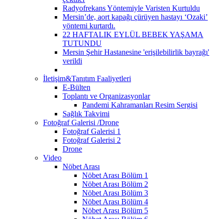
Radyofrekans Yöntemiyle Varisten Kurtuldu
Mersin’de, aort kapağı çürüyen hastayı ‘Ozaki’
yöntemi kurtardı.
22 HAFTALIK EYLÜL BEBEK YAŞAMA
TUTUNDU
Mersin Şehir Hastanesine 'erişilebilirlik bayrağı'
verildi
İletişim&Tanıtım Faaliyetleri
E-Bülten
Toplantı ve Organizasyonlar
Pandemi Kahramanları Resim Sergisi
Sağlık Takvimi
Fotoğraf Galerisi /Drone
Fotoğraf Galerisi 1
Fotoğraf Galerisi 2
Drone
Video
Nöbet Arası
Nöbet Arası Bölüm 1
Nöbet Arası Bölüm 2
Nöbet Arası Bölüm 3
Nöbet Arası Bölüm 4
Nöbet Arası Bölüm 5