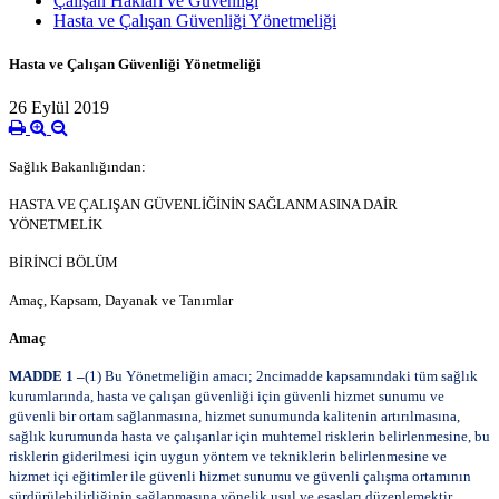
Çalışan Hakları ve Güvenliği
Hasta ve Çalışan Güvenliği Yönetmeliği
Hasta ve Çalışan Güvenliği Yönetmeliği
26 Eylül 2019
Sağlık Bakanlığından:
HASTA VE ÇALIŞAN GÜVENLİĞİNİN SAĞLANMASINA DAİR
YÖNETMELİK
BİRİNCİ BÖLÜM
Amaç, Kapsam, Dayanak ve Tanımlar
Amaç
MADDE 1 –
(1) Bu Yönetmeliğin amacı; 2
nci
madde kapsamındaki tüm sağlık
kurumlarında, hasta ve çalışan güvenliği için güvenli hizmet sunumu ve
güvenli bir ortam sağlanmasına, hizmet sunumunda kalitenin artırılmasına,
sağlık kurumunda hasta ve çalışanlar için muhtemel risklerin belirlenmesine, bu
risklerin giderilmesi için uygun yöntem ve tekniklerin belirlenmesine ve
hizmet içi eğitimler ile güvenli hizmet sunumu ve güvenli çalışma ortamının
sürdürülebilirliğinin sağlanmasına yönelik usul ve esasları düzenlemektir.