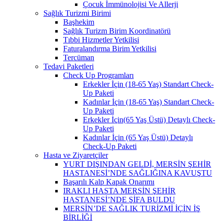
Çocuk İmmünolojisi Ve Allerji
Sağlık Turizmi Birimi
Başhekim
Sağlık Turizm Birim Koordinatörü
Tıbbi Hizmetler Yetkilisi
Faturalandırma Birim Yetkilisi
Tercüman
Tedavi Paketleri
Check Up Programları
Erkekler İçin (18-65 Yaş) Standart Check-
Up Paketi
Kadınlar İçin (18-65 Yaş) Standart Check-
Up Paketi
Erkekler İçin(65 Yaş Üstü) Detaylı Check-
Up Paketi
Kadınlar İçin (65 Yaş Üstü) Detaylı
Check-Up Paketi
Hasta ve Ziyaretçiler
YURT DIŞINDAN GELDİ, MERSİN ŞEHİR
HASTANESİ’NDE SAĞLIĞINA KAVUŞTU
Başarılı Kalp Kapak Onarımı
IRAKLI HASTA MERSİN ŞEHİR
HASTANESİ’NDE ŞİFA BULDU
MERSİN’DE SAĞLIK TURİZMİ İÇİN İŞ
BİRLİĞİ