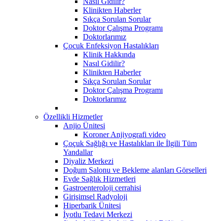
Nasıl Gidilir?
Klinikten Haberler
Sıkça Sorulan Sorular
Doktor Çalışma Programı
Doktorlarımız
Çocuk Enfeksiyon Hastalıkları
Klinik Hakkında
Nasıl Gidilir?
Klinikten Haberler
Sıkça Sorulan Sorular
Doktor Çalışma Programı
Doktorlarımız
Özellikli Hizmetler
Anjio Ünitesi
Koroner Anjiyografi video
Çoçuk Sağlığı ve Hastalıkları ile İlgili Tüm
Yandallar
Diyaliz Merkezi
Doğum Salonu ve Bekleme alanları Görselleri
Evde Sağlık Hizmetleri
Gastroenteroloji cerrahisi
Girişimsel Radyoloji
Hiperbarik Ünitesi
İyotlu Tedavi Merkezi