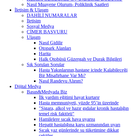
Nasıl Muayene Olurum- Poliklinik Saatleri
İletişim & Ulaşım
DAHİLİ NUMARALAR
İletişim
Sosyal Medya
CİMER BAŞVURU
Ulaşım
Nasıl Gidilir
Otopark Alanları
Harita
Halk Otobüsü Güzergah ve Durak Bilgileri
Sık Sorulan Sorular
Hasta Yakınlarının,hastane içinde Kalabileceği
Bir Misafirhane Var Mı?
Nasıl Randevu Alırım?
Dijital Medya
Basın&Medyada Biz
İlk yardım eğitimi hayat kurtarır
Hasta memnuniyeti, yüzde 95’in üzerinde
"Sigara, alkol ve hazır gıdalar kronik hastalığın
temel risk faktörü"
Hamilelere sıcak hava uyarısı
Hepatit hastalığına karşı uzmanından uyarı
Sıcak yaz günlerinde su tüketimine dikkat
çektiler