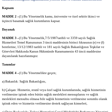
Kapsam
MADDE 2 –
(1) Bu Yönetmelik kamu, üniversite ve özel sektör ikinci ve
üçüncü basamak sağlık kurumlarını kapsar.
Dayanak
MADDE 3 –
(1) Bu Yönetmelik,
7/5/1987
tarihli ve 3359 sayılı Sağlık
Hizmetleri Temel Kanununun 3 üncü maddesinin birinci fıkrasının (e) ve (f)
bentlerine, 13/12/1983 tarihli ve 181 sayılı Sağlık Bakanlığının Teşkilat ve
Görevleri Hakkında Kanun Hükmünde Kararnamenin 43 üncü maddesine
dayanılarak hazırlanmıştır.
Tanımlar
MADDE 4 –
(1) Bu Yönetmelikte geçen;
a) Bakanlık: Sağlık Bakanlığını,
b) Çalışan: Hizmetin, resmî veya özel sağlık kurumlarında, sağlık hizmetinin
verilmesine iştirak eden bütün sağlık meslekleri mensuplarını ve sağlık
meslekleri mensubu olmasa bile sağlık hizmetinin verilmesine sorumlu olarak
iştirak eden ve hizmetin verilmesine destek sağlayan kimseleri,
c) Daire Başkanlığı: Tedavi Hizmetleri Genel Müdürlüğü Performans Yönetimi