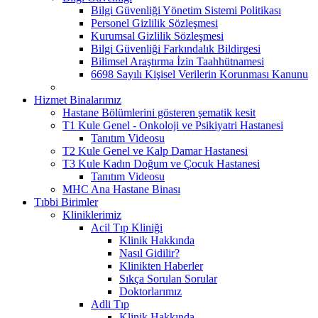
Bilgi Güvenliği Yönetim Sistemi Politikası
Personel Gizlilik Sözleşmesi
Kurumsal Gizlilik Sözleşmesi
Bilgi Güvenliği Farkındalık Bildirgesi
Bilimsel Araştırma İzin Taahhütnamesi
6698 Sayılı Kişisel Verilerin Korunması Kanunu
Hizmet Binalarımız
Hastane Bölümlerini gösteren şematik kesit
T1 Kule Genel - Onkoloji ve Psikiyatri Hastanesi
Tanıtım Videosu
T2 Kule Genel ve Kalp Damar Hastanesi
T3 Kule Kadın Doğum ve Çocuk Hastanesi
Tanıtım Videosu
MHC Ana Hastane Binası
Tıbbi Birimler
Kliniklerimiz
Acil Tıp Kliniği
Klinik Hakkında
Nasıl Gidilir?
Klinikten Haberler
Sıkça Sorulan Sorular
Doktorlarımız
Adli Tıp
Klinik Hakkında