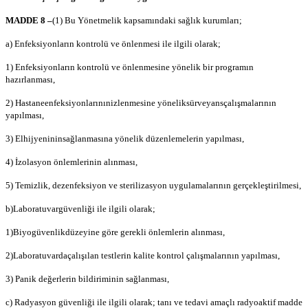
MADDE 8 –
(1) Bu Yönetmelik kapsamındaki sağlık kurumları;
a) Enfeksiyonların kontrolü ve önlenmesi ile ilgili olarak;
1) Enfeksiyonların kontrolü ve önlenmesine yönelik bir programın
hazırlanması,
2) Hastane
enfeksiyonlarının
izlenmesine yönelik
sürveyans
çalışmalarının
yapılması,
3) El
hijyeninin
sağlanmasına yönelik düzenlemelerin yapılması,
4) İzolasyon önlemlerinin alınması,
5) Temizlik, dezenfeksiyon ve sterilizasyon uygulamalarının gerçekleştirilmesi,
b)
Laboratuvar
güvenliği ile ilgili olarak;
1)
Biyogüvenlik
düzeyine göre gerekli önlemlerin alınması,
2)
Laboratuvarda
çalışılan testlerin kalite kontrol çalışmalarının yapılması,
3) Panik değerlerin bildiriminin sağlanması,
c) Radyasyon güvenliği ile ilgili olarak; tanı ve tedavi amaçlı radyoaktif madde