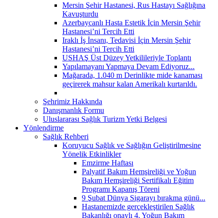
Mersin Şehir Hastanesi, Rus Hastayı Sağlığına
Kavuşturdu
Azerbaycanlı Hasta Estetik İçin Mersin Şehir
Hastanesi’ni Tercih Etti
Iraklı İş İnsanı, Tedavisi İçin Mersin Şehir
Hastanesi’ni Tercih Etti
USHAŞ Üst Düzey Yetkilileriyle Toplantı
Yapılamayanı Yapmaya Devam Ediyoruz...
Mağarada, 1.040 m Derinlikte mide kanaması
geçirerek mahsur kalan Amerikalı kurtarıldı.
Şehrimiz Hakkında
Danışmanlık Formu
Uluslararası Sağlık Turizm Yetki Belgesi
Yönlendirme
Sağlık Rehberi
Koruyucu Sağlık ve Sağlığın Geliştirilmesine
Yönelik Etkinlikler
Emzirme Haftası
Palyatif Bakım Hemşireliği ve Yoğun
Bakım Hemşireliği Sertifikalı Eğitim
Programı Kapanış Töreni
9 Şubat Dünya Sigarayı bırakma günü...
Hastanemizde gerçekleştirilen Sağlık
Bakanlığı onaylı 4. Yoğun Bakım