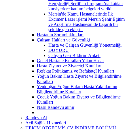
Hemşireliği Sertifika Programı’na katılan
kursiyerlere katılım belgeleri verildi
Mersin'de Kamu Hastanelerinde İlk
Excimer Lazer işlemi Mersin Şehir Eğitim
ve Araştırma Hastanesin de başarılı bir
şekilde gerçekleşti.
Hastanın Sorumluklukları
Çalışan Hakları ve Güvenliği
Hasta ve Çalışan Güvenliği Yönetmeliği
DUYURU
Çalışan Geri Bildirim Anketi
Genel Hastane Kuralları Yatan Hasta
Hasta Ziyaret ve Ziyaretçi Kuralları
Refekat Politikamız ve Refakatçİ Kuralları
Yoğun Bakım Hasta Ziyaret ve Bilgilendirilme
Kuralları
Yenidoğan Yoğun Bakım Hasta Yakınlarının
Bilgilendirilme Kuralları
Çocuk Yoğun Bakım Ziyaret ve Bilgilendirme
Kuralları
Nasıl Randevu alınır
Randevu Al
Acil Sağlık Hizmetleri
HEKİM ÖZGEÇMİŞ CV İNDİRME BÖLÜMÜ