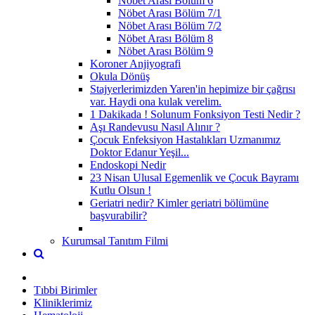
Nöbet Arası Bölüm 6
Nöbet Arası Bölüm 7/1
Nöbet Arası Bölüm 7/2
Nöbet Arası Bölüm 8
Nöbet Arası Bölüm 9
Koroner Anjiyografi
Okula Dönüş
Stajyerlerimizden Yaren'in hepimize bir çağrısı
var. Haydi ona kulak verelim.
1 Dakikada ! Solunum Fonksiyon Testi Nedir ?
Aşı Randevusu Nasıl Alınır ?
Çocuk Enfeksiyon Hastalıkları Uzmanımız
Doktor Edanur Yeşil...
Endoskopi Nedir
23 Nisan Ulusal Egemenlik ve Çocuk Bayramı
Kutlu Olsun !
Geriatri nedir? Kimler geriatri bölümüne
başvurabilir?
Kurumsal Tanıtım Filmi
Tıbbi Birimler
Kliniklerimiz