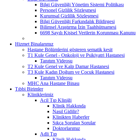
Bilgi Güvenliği Yönetim Sistemi Politikası
Personel Gizlilik Sözleşmesi
Kurumsal Gizlilik Sözleşmesi
Bilgi Güvenliği Farkındalık Bildirgesi
Bilimsel Araştırma İzin Taahhütnamesi
6698 Sayılı Kişisel Verilerin Korunması Kanunu
Hizmet Binalarımız
Hastane Bölümlerini gösteren şematik kesit
T1 Kule Genel - Onkoloji ve Psikiyatri Hastanesi
Tanıtım Videosu
T2 Kule Genel ve Kalp Damar Hastanesi
T3 Kule Kadın Doğum ve Çocuk Hastanesi
Tanıtım Videosu
MHC Ana Hastane Binası
Tıbbi Birimler
Kliniklerimiz
Acil Tıp Kliniği
Klinik Hakkında
Nasıl Gidilir?
Klinikten Haberler
Sıkça Sorulan Sorular
Doktorlarımız
Adli Tıp
Klinik Hakkında