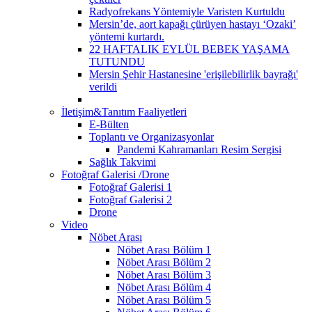
Radyofrekans Yöntemiyle Varisten Kurtuldu
Mersin’de, aort kapağı çürüyen hastayı ‘Ozaki’
yöntemi kurtardı.
22 HAFTALIK EYLÜL BEBEK YAŞAMA
TUTUNDU
Mersin Şehir Hastanesine 'erişilebilirlik bayrağı'
verildi
İletişim&Tanıtım Faaliyetleri
E-Bülten
Toplantı ve Organizasyonlar
Pandemi Kahramanları Resim Sergisi
Sağlık Takvimi
Fotoğraf Galerisi /Drone
Fotoğraf Galerisi 1
Fotoğraf Galerisi 2
Drone
Video
Nöbet Arası
Nöbet Arası Bölüm 1
Nöbet Arası Bölüm 2
Nöbet Arası Bölüm 3
Nöbet Arası Bölüm 4
Nöbet Arası Bölüm 5