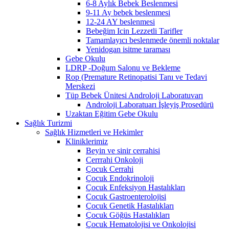
6-8 Aylık Bebek Beslenmesi
9-11 Ay bebek beslenmesi
12-24 AY beslenmesi
Bebeğim Icin Lezzetli Tarifler
Tamamlayıcı beslenmede önemli noktalar
Yenidogan isitme taraması
Gebe Okulu
LDRP -Doğum Salonu ve Bekleme
Rop (Premature Retinopatisi Tanı ve Tedavi
Merskezi
Tüp Bebek Ünitesi Androloji Laboratuvarı
Androloji Laboratuarı İşleyiş Prosedürü
Uzaktan Eğitim Gebe Okulu
Sağlık Turizmi
Sağlık Hizmetleri ve Hekimler
Kliniklerimiz
Beyin ve sinir cerrahisi
Cerrrahi Onkoloji
Çocuk Cerrahi
Çocuk Endokrinoloji
Çocuk Enfeksiyon Hastalıkları
Çocuk Gastroenterolojisi
Çocuk Genetik Hastalıkları
Çocuk Göğüs Hastalıkları
Çocuk Hematolojisi ve Onkolojisi