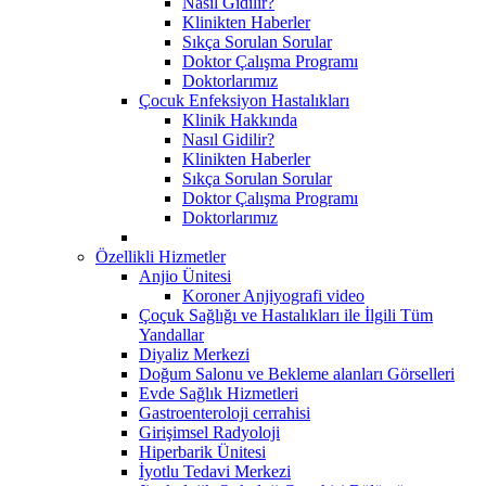
Nasıl Gidilir?
Klinikten Haberler
Sıkça Sorulan Sorular
Doktor Çalışma Programı
Doktorlarımız
Çocuk Enfeksiyon Hastalıkları
Klinik Hakkında
Nasıl Gidilir?
Klinikten Haberler
Sıkça Sorulan Sorular
Doktor Çalışma Programı
Doktorlarımız
Özellikli Hizmetler
Anjio Ünitesi
Koroner Anjiyografi video
Çoçuk Sağlığı ve Hastalıkları ile İlgili Tüm
Yandallar
Diyaliz Merkezi
Doğum Salonu ve Bekleme alanları Görselleri
Evde Sağlık Hizmetleri
Gastroenteroloji cerrahisi
Girişimsel Radyoloji
Hiperbarik Ünitesi
İyotlu Tedavi Merkezi