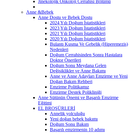
Jinekolojik Onkoloji Cerrahisi Bölümü
Anne &Bebek
Anne Dostu ve Bebek Dostu
2024 Yılı Doğum İstatistikleri
2023 Yılı Doğum İstatistikleri
2021 Yılı Doğum İstatistikleri
2020 Yılı Doğum İstatistikleri
Bulantı Kusma Ve Gebelik (Hiperemezis)
Nedenleri
Doğum Cerrahisinden Sonra Hastalara
Doktor Önerileri
Doğum Sonu Meydana Gelen
Değişiklikler ve Anne Bakımı
Anne ve Anne Adayları Emzirme ve Yeni
Doğan Bakım Rehberi
Emzirme Politikamız
Emzirme Destek Polikliniği
Anne Sütünün Önemi ve Başarılı Emzirme
Eğitimi
EL BROŞÜRLERİ
Annelik yolculuğu
Yeni doğan bebek bakımı
Doğum Sonu Bakım
Başarılı emzirmenin 10 adımı