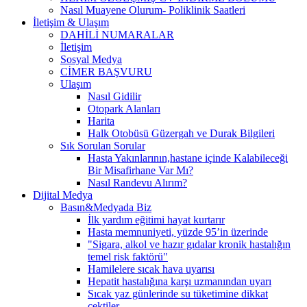
Nasıl Muayene Olurum- Poliklinik Saatleri
İletişim & Ulaşım
DAHİLİ NUMARALAR
İletişim
Sosyal Medya
CİMER BAŞVURU
Ulaşım
Nasıl Gidilir
Otopark Alanları
Harita
Halk Otobüsü Güzergah ve Durak Bilgileri
Sık Sorulan Sorular
Hasta Yakınlarının,hastane içinde Kalabileceği
Bir Misafirhane Var Mı?
Nasıl Randevu Alırım?
Dijital Medya
Basın&Medyada Biz
İlk yardım eğitimi hayat kurtarır
Hasta memnuniyeti, yüzde 95’in üzerinde
"Sigara, alkol ve hazır gıdalar kronik hastalığın
temel risk faktörü"
Hamilelere sıcak hava uyarısı
Hepatit hastalığına karşı uzmanından uyarı
Sıcak yaz günlerinde su tüketimine dikkat
çektiler