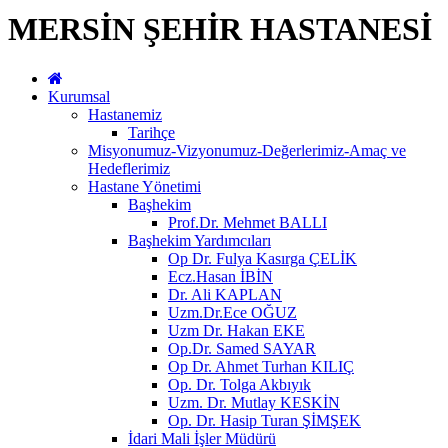
MERSİN ŞEHİR HASTANESİ
Kurumsal
Hastanemiz
Tarihçe
Misyonumuz-Vizyonumuz-Değerlerimiz-Amaç ve
Hedeflerimiz
Hastane Yönetimi
Başhekim
Prof.Dr. Mehmet BALLI
Başhekim Yardımcıları
Op Dr. Fulya Kasırga ÇELİK
Ecz.Hasan İBİN
Dr. Ali KAPLAN
Uzm.Dr.Ece OĞUZ
Uzm Dr. Hakan EKE
Op.Dr. Samed SAYAR
Op Dr. Ahmet Turhan KILIÇ
Op. Dr. Tolga Akbıyık
Uzm. Dr. Mutlay KESKİN
Op. Dr. Hasip Turan ŞİMŞEK
İdari Mali İşler Müdürü