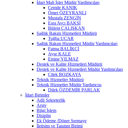
İdari Mali İşler Müdür Yardimcıları
Cemile KANIK
Ömer ÖZEYRANLI
Mustafa ZENGİN
Esra Avcı BAKŞİ
Bülent ÇALIŞKAN
Sağlık Bakım Hizmetleri Müdürü
Tuğba UÇAR
Sağlık Bakım Hizmetleri Müdür Yardımcıları
Fatma BALİKÇİ
Ayşe KALE
Emine YILMAZ
Destek ve Kalite Hizmetleri Müdürü
Destek ve Kalite Hizmetleri Müdür Yardımcıları
Çilek BOZKAYA
Teknik Hizmetler Müdürü
Teknik Hizmetler Müdür Yardımcısı
Dilek ÖZDEMİR PARLAK
İdari Birimler
Adli Sekreterlik
Arşiv
Bilgi İşlem
Disiplin
Ek Ödeme /Döner Sermaye
İletişim ve Tanıtım Birimi