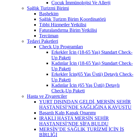
Çocuk İmmünolojisi Ve Allerji
Sağlık Turizmi Birimi
Başhekim
Sağlık Turizm Birim Koordinatörü
Tıbbi Hizmetler Yetkilisi
Faturalandırma Birim Yetkilisi
Tercüman
Tedavi Paketleri
Check Up Programları
Erkekler İçin (18-65 Yaş) Standart Check-
Up Paketi
Kadınlar İçin (18-65 Yaş) Standart Check-
Up Paketi
Erkekler İçin(65 Yaş Üstü) Detaylı Check-
Up Paketi
Kadınlar İçin (65 Yaş Üstü) Detaylı
Check-Up Paketi
Hasta ve Ziyaretçiler
YURT DIŞINDAN GELDİ, MERSİN ŞEHİR
HASTANESİ’NDE SAĞLIĞINA KAVUŞTU
Başarılı Kalp Kapak Onarımı
IRAKLI HASTA MERSİN ŞEHİR
HASTANESİ’NDE ŞİFA BULDU
MERSİN’DE SAĞLIK TURİZMİ İÇİN İŞ
BİRLİĞİ