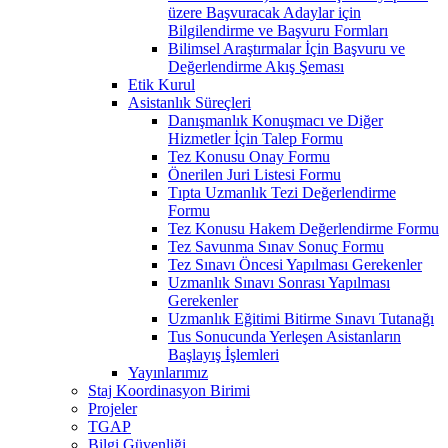
üzere Başvuracak Adaylar için
Bilgilendirme ve Başvuru Formları
Bilimsel Araştırmalar İçin Başvuru ve
Değerlendirme Akış Şeması
Etik Kurul
Asistanlık Süreçleri
Danışmanlık Konuşmacı ve Diğer
Hizmetler İçin Talep Formu
Tez Konusu Onay Formu
Önerilen Juri Listesi Formu
Tıpta Uzmanlık Tezi Değerlendirme
Formu
Tez Konusu Hakem Değerlendirme Formu
Tez Savunma Sınav Sonuç Formu
Tez Sınavı Öncesi Yapılması Gerekenler
Uzmanlık Sınavı Sonrası Yapılması
Gerekenler
Uzmanlık Eğitimi Bitirme Sınavı Tutanağı
Tus Sonucunda Yerleşen Asistanların
Başlayış İşlemleri
Yayınlarımız
Staj Koordinasyon Birimi
Projeler
TGAP
Bilgi Güvenliği