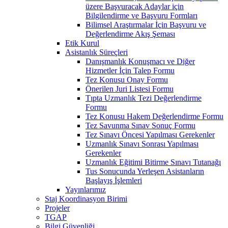
üzere Başvuracak Adaylar için
Bilgilendirme ve Başvuru Formları
Bilimsel Araştırmalar İçin Başvuru ve
Değerlendirme Akış Şeması
Etik Kurul
Asistanlık Süreçleri
Danışmanlık Konuşmacı ve Diğer
Hizmetler İçin Talep Formu
Tez Konusu Onay Formu
Önerilen Juri Listesi Formu
Tıpta Uzmanlık Tezi Değerlendirme
Formu
Tez Konusu Hakem Değerlendirme Formu
Tez Savunma Sınav Sonuç Formu
Tez Sınavı Öncesi Yapılması Gerekenler
Uzmanlık Sınavı Sonrası Yapılması
Gerekenler
Uzmanlık Eğitimi Bitirme Sınavı Tutanağı
Tus Sonucunda Yerleşen Asistanların
Başlayış İşlemleri
Yayınlarımız
Staj Koordinasyon Birimi
Projeler
TGAP
Bilgi Güvenliği