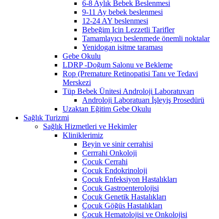
6-8 Aylık Bebek Beslenmesi
9-11 Ay bebek beslenmesi
12-24 AY beslenmesi
Bebeğim Icin Lezzetli Tarifler
Tamamlayıcı beslenmede önemli noktalar
Yenidogan isitme taraması
Gebe Okulu
LDRP -Doğum Salonu ve Bekleme
Rop (Premature Retinopatisi Tanı ve Tedavi
Merskezi
Tüp Bebek Ünitesi Androloji Laboratuvarı
Androloji Laboratuarı İşleyiş Prosedürü
Uzaktan Eğitim Gebe Okulu
Sağlık Turizmi
Sağlık Hizmetleri ve Hekimler
Kliniklerimiz
Beyin ve sinir cerrahisi
Cerrrahi Onkoloji
Çocuk Cerrahi
Çocuk Endokrinoloji
Çocuk Enfeksiyon Hastalıkları
Çocuk Gastroenterolojisi
Çocuk Genetik Hastalıkları
Çocuk Göğüs Hastalıkları
Çocuk Hematolojisi ve Onkolojisi