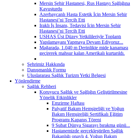
Mersin Şehir Hastanesi, Rus Hastayı Sağlığına
Kavuşturdu
Azerbaycanlı Hasta Estetik İçin Mersin Şehir
Hastanesi’ni Tercih Etti
Iraklı İş İnsanı, Tedavisi İçin Mersin Şehir
Hastanesi’ni Tercih Etti
USHAŞ Üst Düzey Yetkilileriyle Toplantı
Yapılamayanı Yapmaya Devam Ediyoruz...
Mağarada, 1.040 m Derinlikte mide kanaması
geçirerek mahsur kalan Amerikalı kurtarıldı.
Şehrimiz Hakkında
Danışmanlık Formu
Uluslararası Sağlık Turizm Yetki Belgesi
Yönlendirme
Sağlık Rehberi
Koruyucu Sağlık ve Sağlığın Geliştirilmesine
Yönelik Etkinlikler
Emzirme Haftası
Palyatif Bakım Hemşireliği ve Yoğun
Bakım Hemşireliği Sertifikalı Eğitim
Programı Kapanış Töreni
9 Şubat Dünya Sigarayı bırakma günü...
Hastanemizde gerçekleştirilen Sağlık
Bakanlığı onaylı 4. Yoğun Bakım