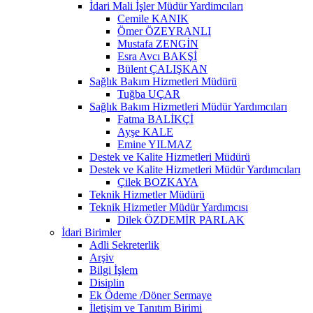
İdari Mali İşler Müdür Yardimcıları
Cemile KANIK
Ömer ÖZEYRANLI
Mustafa ZENGİN
Esra Avcı BAKŞİ
Bülent ÇALIŞKAN
Sağlık Bakım Hizmetleri Müdürü
Tuğba UÇAR
Sağlık Bakım Hizmetleri Müdür Yardımcıları
Fatma BALİKÇİ
Ayşe KALE
Emine YILMAZ
Destek ve Kalite Hizmetleri Müdürü
Destek ve Kalite Hizmetleri Müdür Yardımcıları
Çilek BOZKAYA
Teknik Hizmetler Müdürü
Teknik Hizmetler Müdür Yardımcısı
Dilek ÖZDEMİR PARLAK
İdari Birimler
Adli Sekreterlik
Arşiv
Bilgi İşlem
Disiplin
Ek Ödeme /Döner Sermaye
İletişim ve Tanıtım Birimi