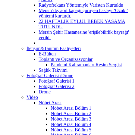
Radyofrekans Yöntemiyle Varisten Kurtuldu
Mersin’de, aort kapağı çürüyen hastayı ‘Ozaki’
yöntemi kurtardı.
22 HAFTALIK EYLÜL BEBEK YAŞAMA
TUTUNDU
Mersin Şehir Hastanesine 'erişilebilirlik bayrağı'
verildi
İletişim&Tanıtım Faaliyetleri
E-Bülten
Toplantı ve Organizasyonlar
Pandemi Kahramanları Resim Sergisi
Sağlık Takvimi
Fotoğraf Galerisi /Drone
Fotoğraf Galerisi 1
Fotoğraf Galerisi 2
Drone
Video
Nöbet Arası
Nöbet Arası Bölüm 1
Nöbet Arası Bölüm 2
Nöbet Arası Bölüm 3
Nöbet Arası Bölüm 4
Nöbet Arası Bölüm 5