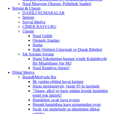
Nasıl Muayene Olurum- Poliklinik Saatleri
İletişim & Ulaşım
DAHİLİ NUMARALAR
İletişim
Sosyal Medya
CİMER BAŞVURU
Ulaşım
Nasıl Gidilir
Otopark Alanları
Harita
Halk Otobüsü Güzergah ve Durak Bilgileri
Sık Sorulan Sorular
Hasta Yakınlarının,hastane içinde Kalabileceği
Bir Misafirhane Var Mı?
Nasıl Randevu Alırım?
Dijital Medya
Basın&Medyada Biz
İlk yardım eğitimi hayat kurtarır
Hasta memnuniyeti, yüzde 95’in üzerinde
"Sigara, alkol ve hazır gıdalar kronik hastalığın
temel risk faktörü"
Hamilelere sıcak hava uyarısı
Hepatit hastalığına karşı uzmanından uyarı
Sıcak yaz günlerinde su tüketimine dikkat
çektiler