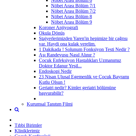
Nöbet Arası Bölüm 6
Nöbet Arası Bölüm 7/1
Nöbet Arası Bölüm 7/2
Nöbet Arası Bölüm 8
Nöbet Arası Bölüm 9
Koroner Anjiyografi
Okula Dönüş
Stajyerlerimizden Yaren'in hepimize bir çağrısı
var. Haydi ona kulak verelim.
1 Dakikada ! Solunum Fonksiyon Testi Nedir ?
Aşı Randevusu Nasıl Alınır ?
Çocuk Enfeksiyon Hastalıkları Uzmanımız
Doktor Edanur Yeşil...
Endoskopi Nedir
23 Nisan Ulusal Egemenlik ve Çocuk Bayramı
Kutlu Olsun !
Geriatri nedir? Kimler geriatri bölümüne
başvurabilir?
Kurumsal Tanıtım Filmi
Tıbbi Birimler
Kliniklerimiz