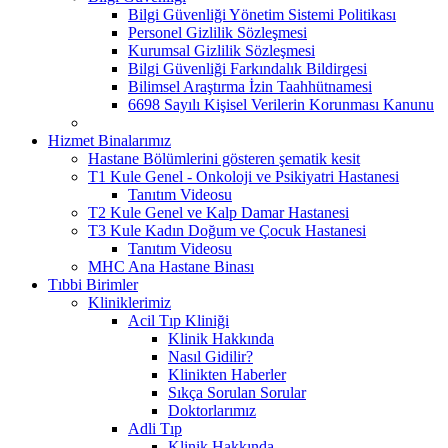
Bilgi Güvenliği Yönetim Sistemi Politikası
Personel Gizlilik Sözleşmesi
Kurumsal Gizlilik Sözleşmesi
Bilgi Güvenliği Farkındalık Bildirgesi
Bilimsel Araştırma İzin Taahhütnamesi
6698 Sayılı Kişisel Verilerin Korunması Kanunu
Hizmet Binalarımız
Hastane Bölümlerini gösteren şematik kesit
T1 Kule Genel - Onkoloji ve Psikiyatri Hastanesi
Tanıtım Videosu
T2 Kule Genel ve Kalp Damar Hastanesi
T3 Kule Kadın Doğum ve Çocuk Hastanesi
Tanıtım Videosu
MHC Ana Hastane Binası
Tıbbi Birimler
Kliniklerimiz
Acil Tıp Kliniği
Klinik Hakkında
Nasıl Gidilir?
Klinikten Haberler
Sıkça Sorulan Sorular
Doktorlarımız
Adli Tıp
Klinik Hakkında