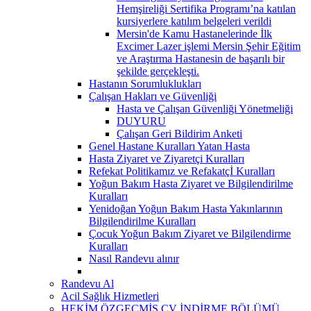
Hemşireliği Sertifika Programı’na katılan
kursiyerlere katılım belgeleri verildi
Mersin'de Kamu Hastanelerinde İlk
Excimer Lazer işlemi Mersin Şehir Eğitim
ve Araştırma Hastanesin de başarılı bir
şekilde gerçekleşti.
Hastanın Sorumluklukları
Çalışan Hakları ve Güvenliği
Hasta ve Çalışan Güvenliği Yönetmeliği
DUYURU
Çalışan Geri Bildirim Anketi
Genel Hastane Kuralları Yatan Hasta
Hasta Ziyaret ve Ziyaretçi Kuralları
Refekat Politikamız ve Refakatçİ Kuralları
Yoğun Bakım Hasta Ziyaret ve Bilgilendirilme
Kuralları
Yenidoğan Yoğun Bakım Hasta Yakınlarının
Bilgilendirilme Kuralları
Çocuk Yoğun Bakım Ziyaret ve Bilgilendirme
Kuralları
Nasıl Randevu alınır
Randevu Al
Acil Sağlık Hizmetleri
HEKİM ÖZGEÇMİŞ CV İNDİRME BÖLÜMÜ