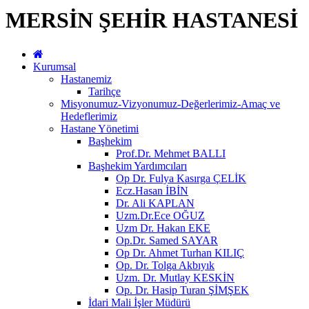
MERSİN ŞEHİR HASTANESİ
Kurumsal
Hastanemiz
Tarihçe
Misyonumuz-Vizyonumuz-Değerlerimiz-Amaç ve
Hedeflerimiz
Hastane Yönetimi
Başhekim
Prof.Dr. Mehmet BALLI
Başhekim Yardımcıları
Op Dr. Fulya Kasırga ÇELİK
Ecz.Hasan İBİN
Dr. Ali KAPLAN
Uzm.Dr.Ece OĞUZ
Uzm Dr. Hakan EKE
Op.Dr. Samed SAYAR
Op Dr. Ahmet Turhan KILIÇ
Op. Dr. Tolga Akbıyık
Uzm. Dr. Mutlay KESKİN
Op. Dr. Hasip Turan ŞİMŞEK
İdari Mali İşler Müdürü