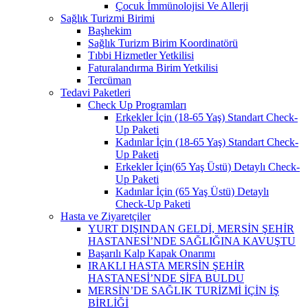
Çocuk İmmünolojisi Ve Allerji
Sağlık Turizmi Birimi
Başhekim
Sağlık Turizm Birim Koordinatörü
Tıbbi Hizmetler Yetkilisi
Faturalandırma Birim Yetkilisi
Tercüman
Tedavi Paketleri
Check Up Programları
Erkekler İçin (18-65 Yaş) Standart Check-
Up Paketi
Kadınlar İçin (18-65 Yaş) Standart Check-
Up Paketi
Erkekler İçin(65 Yaş Üstü) Detaylı Check-
Up Paketi
Kadınlar İçin (65 Yaş Üstü) Detaylı
Check-Up Paketi
Hasta ve Ziyaretçiler
YURT DIŞINDAN GELDİ, MERSİN ŞEHİR
HASTANESİ’NDE SAĞLIĞINA KAVUŞTU
Başarılı Kalp Kapak Onarımı
IRAKLI HASTA MERSİN ŞEHİR
HASTANESİ’NDE ŞİFA BULDU
MERSİN’DE SAĞLIK TURİZMİ İÇİN İŞ
BİRLİĞİ