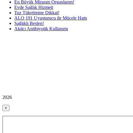
En Büyük Mirasım Organlarım!
Evde Sağlık Hizmeti
Tuz Tüketimine Dikkat!
ALO 191 Uyuşturucu ile Mücele Hattı
Sağlıklı Beslen!
Akılcı Antibiyotik Kullanımı
2026
×