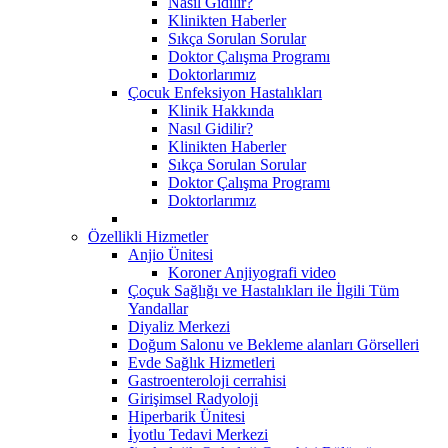
Nasıl Gidilir?
Klinikten Haberler
Sıkça Sorulan Sorular
Doktor Çalışma Programı
Doktorlarımız
Çocuk Enfeksiyon Hastalıkları
Klinik Hakkında
Nasıl Gidilir?
Klinikten Haberler
Sıkça Sorulan Sorular
Doktor Çalışma Programı
Doktorlarımız
Özellikli Hizmetler
Anjio Ünitesi
Koroner Anjiyografi video
Çoçuk Sağlığı ve Hastalıkları ile İlgili Tüm
Yandallar
Diyaliz Merkezi
Doğum Salonu ve Bekleme alanları Görselleri
Evde Sağlık Hizmetleri
Gastroenteroloji cerrahisi
Girişimsel Radyoloji
Hiperbarik Ünitesi
İyotlu Tedavi Merkezi