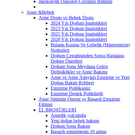
Jinekolojik Onkoloji Cerrahisi Bölümü
Anne &Bebek
Anne Dostu ve Bebek Dostu
2024 Yılı Doğum İstatistikleri
2023 Yılı Doğum İstatistikleri
2021 Yılı Doğum İstatistikleri
2020 Yılı Doğum İstatistikleri
Bulantı Kusma Ve Gebelik (Hiperemezis)
Nedenleri
Doğum Cerrahisinden Sonra Hastalara
Doktor Önerileri
Doğum Sonu Meydana Gelen
Değişiklikler ve Anne Bakımı
Anne ve Anne Adayları Emzirme ve Yeni
Doğan Bakım Rehberi
Emzirme Politikamız
Emzirme Destek Polikliniği
Anne Sütünün Önemi ve Başarılı Emzirme
Eğitimi
EL BROŞÜRLERİ
Annelik yolculuğu
Yeni doğan bebek bakımı
Doğum Sonu Bakım
Başarılı emzirmenin 10 adımı