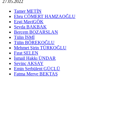
27.05.2022
Tamer METİN
Ebru CÖMERT HAMZAOĞLU
Ezgi MaviGÖK
Sevda BAKBAK
Berçem BOZARSLAN
Tülin İSMİ
Tülin BÖREKOĞLU
Mehmet Şirin TÜRKOĞLU
Fırat SELEN
İsmail Hakkı ÜNDAR
Sevinç AKSAY
Emin Serbülent GÜÇLÜ
Fatma Merve BEKTAŞ