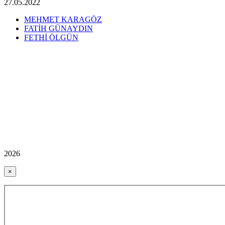
27.05.2022
MEHMET KARAGÖZ
FATİH GÜNAYDIN
FETHİ ÖLGÜN
2026
×